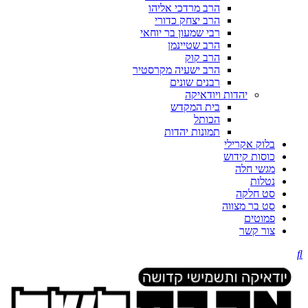
הרב מרדכי אליהו
הרב יצחק כדורי
רבי שמעון בר יוחאי
הרב שטיינמן
הרב קוק
הרב ישעיה מקרסטיר
רבנים שונים
יהדות ויודאיקה
בית המקדש
הכותל
תמונות יהדות
בלוק אקרילי
כוסות קידוש
מגשי חלה
נטלות
סט חלקה
סט בר מצווה
פמוטים
צור קשר