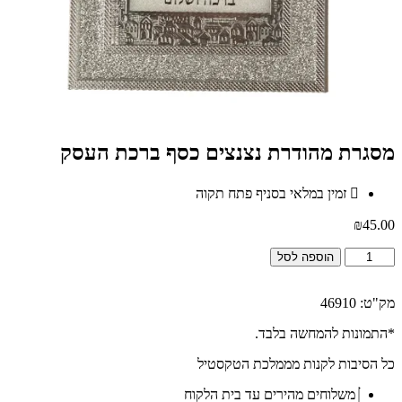
מסגרת מהודרת נצנצים כסף ברכת העסק
זמין במלאי בסניף פתח תקוה
₪
45.00
כמות
הוספה לסל
של
מסגרת
מק"ט: 46910
מהודרת
נצנצים
*התמונות להמחשה בלבד.
כסף
ברכת
כל הסיבות לקנות מממלכת הטקסטיל
העסק
משלוחים מהירים עד בית הלקוח