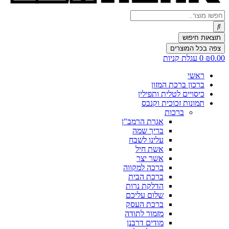
Search
...
תוצאות חיפוש
צפה בכל המוצרים
0.00
₪
0
עגלת קניות
ראשי
ברכון ברכת המזון
כיסויים לטלית ותפילין
תמונות זכוכית וקנבס
ברכות
אגרת הרמב"ן
בריך שמה
עלינו לשבח
אשת חיל
אשר יצר
ברכה למקווה
ברכת הבית
הדלקת נרות
שלום עליכם
ברכת העסק
מזמור לתודה
מודים דרבנן