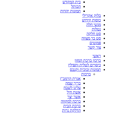
בית המקדש
הכותל
תמונות יהדות
בלוק אקרילי
כוסות קידוש
מגשי חלה
נטלות
סט חלקה
סט בר מצווה
פמוטים
צור קשר
ראשי
ברכון ברכת המזון
כיסויים לטלית ותפילין
תמונות זכוכית וקנבס
ברכות
אגרת הרמב"ן
בריך שמה
עלינו לשבח
אשת חיל
אשר יצר
ברכה למקווה
ברכת הבית
הדלקת נרות