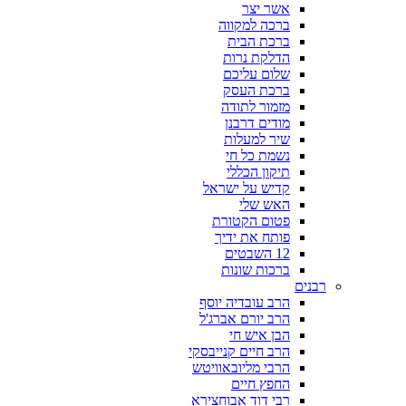
אשר יצר
ברכה למקווה
ברכת הבית
הדלקת נרות
שלום עליכם
ברכת העסק
מזמור לתודה
מודים דרבנן
שיר למעלות
נשמת כל חי
תיקון הכללי
קדיש על ישראל
האש שלי
פטום הקטורת
פותח את ידיך
12 השבטים
ברכות שונות
רבנים
הרב עובדיה יוסף
הרב יורם אברג'ל
הבן איש חי
הרב חיים קנייבסקי
הרבי מליובאוויטש
החפץ חיים
רבי דוד אבוחצירא