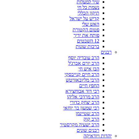
שיר למעלות
נשמת כל חי
תיקון הכללי
קדיש על ישראל
האש שלי
פטום הקטורת
פותח את ידיך
12 השבטים
ברכות שונות
רבנים
הרב עובדיה יוסף
הרב יורם אברג'ל
הבן איש חי
הרב חיים קנייבסקי
הרבי מליובאוויטש
החפץ חיים
רבי דוד אבוחצירא
הרב מרדכי אליהו
הרב יצחק כדורי
רבי שמעון בר יוחאי
הרב שטיינמן
הרב קוק
הרב ישעיה מקרסטיר
רבנים שונים
יהדות ויודאיקה