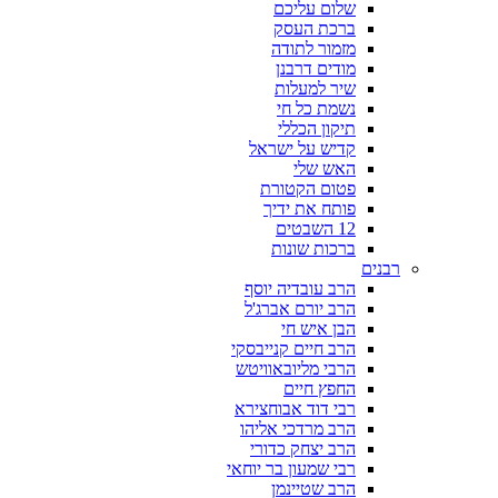
שלום עליכם
ברכת העסק
מזמור לתודה
מודים דרבנן
שיר למעלות
נשמת כל חי
תיקון הכללי
קדיש על ישראל
האש שלי
פטום הקטורת
פותח את ידיך
12 השבטים
ברכות שונות
רבנים
הרב עובדיה יוסף
הרב יורם אברג'ל
הבן איש חי
הרב חיים קנייבסקי
הרבי מליובאוויטש
החפץ חיים
רבי דוד אבוחצירא
הרב מרדכי אליהו
הרב יצחק כדורי
רבי שמעון בר יוחאי
הרב שטיינמן