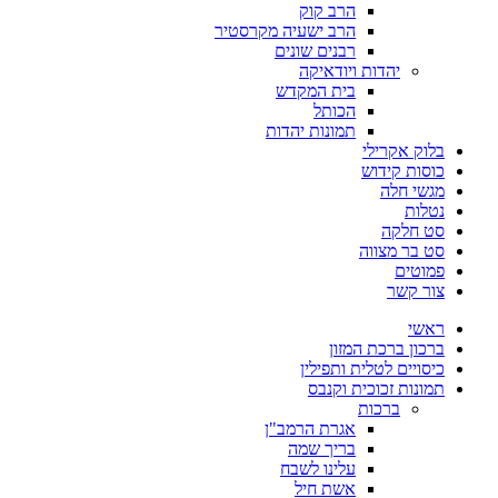
הרב קוק
הרב ישעיה מקרסטיר
רבנים שונים
יהדות ויודאיקה
בית המקדש
הכותל
תמונות יהדות
בלוק אקרילי
כוסות קידוש
מגשי חלה
נטלות
סט חלקה
סט בר מצווה
פמוטים
צור קשר
ראשי
ברכון ברכת המזון
כיסויים לטלית ותפילין
תמונות זכוכית וקנבס
ברכות
אגרת הרמב"ן
בריך שמה
עלינו לשבח
אשת חיל