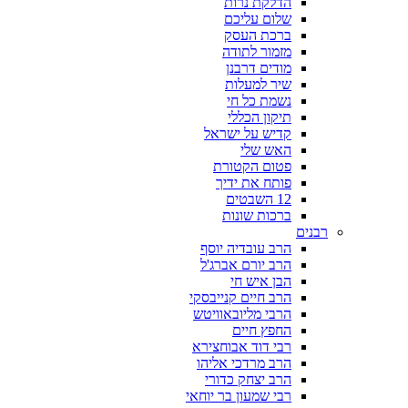
הדלקת נרות
שלום עליכם
ברכת העסק
מזמור לתודה
מודים דרבנן
שיר למעלות
נשמת כל חי
תיקון הכללי
קדיש על ישראל
האש שלי
פטום הקטורת
פותח את ידיך
12 השבטים
ברכות שונות
רבנים
הרב עובדיה יוסף
הרב יורם אברג'ל
הבן איש חי
הרב חיים קנייבסקי
הרבי מליובאוויטש
החפץ חיים
רבי דוד אבוחצירא
הרב מרדכי אליהו
הרב יצחק כדורי
רבי שמעון בר יוחאי