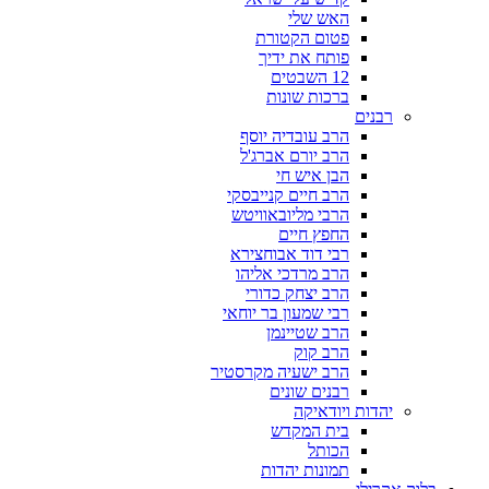
האש שלי
פטום הקטורת
פותח את ידיך
12 השבטים
ברכות שונות
רבנים
הרב עובדיה יוסף
הרב יורם אברג'ל
הבן איש חי
הרב חיים קנייבסקי
הרבי מליובאוויטש
החפץ חיים
רבי דוד אבוחצירא
הרב מרדכי אליהו
הרב יצחק כדורי
רבי שמעון בר יוחאי
הרב שטיינמן
הרב קוק
הרב ישעיה מקרסטיר
רבנים שונים
יהדות ויודאיקה
בית המקדש
הכותל
תמונות יהדות