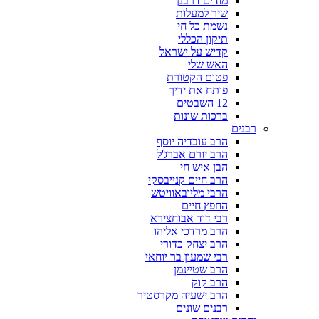
מודים דרבנן
שיר למעלות
נשמת כל חי
תיקון הכללי
קדיש על ישראל
האש שלי
פטום הקטורת
פותח את ידיך
12 השבטים
ברכות שונות
רבנים
הרב עובדיה יוסף
הרב יורם אברג'ל
הבן איש חי
הרב חיים קנייבסקי
הרבי מליובאוויטש
החפץ חיים
רבי דוד אבוחצירא
הרב מרדכי אליהו
הרב יצחק כדורי
רבי שמעון בר יוחאי
הרב שטיינמן
הרב קוק
הרב ישעיה מקרסטיר
רבנים שונים