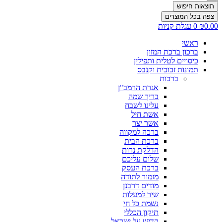
תוצאות חיפוש
צפה בכל המוצרים
0.00
₪
0
עגלת קניות
ראשי
ברכון ברכת המזון
כיסויים לטלית ותפילין
תמונות זכוכית וקנבס
ברכות
אגרת הרמב"ן
בריך שמה
עלינו לשבח
אשת חיל
אשר יצר
ברכה למקווה
ברכת הבית
הדלקת נרות
שלום עליכם
ברכת העסק
מזמור לתודה
מודים דרבנן
שיר למעלות
נשמת כל חי
תיקון הכללי
קדיש על ישראל