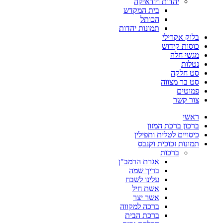
יהדות ויודאיקה
בית המקדש
הכותל
תמונות יהדות
בלוק אקרילי
כוסות קידוש
מגשי חלה
נטלות
סט חלקה
סט בר מצווה
פמוטים
צור קשר
ראשי
ברכון ברכת המזון
כיסויים לטלית ותפילין
תמונות זכוכית וקנבס
ברכות
אגרת הרמב"ן
בריך שמה
עלינו לשבח
אשת חיל
אשר יצר
ברכה למקווה
ברכת הבית