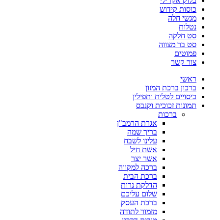
בלוק אקרילי
כוסות קידוש
מגשי חלה
נטלות
סט חלקה
סט בר מצווה
פמוטים
צור קשר
ראשי
ברכון ברכת המזון
כיסויים לטלית ותפילין
תמונות זכוכית וקנבס
ברכות
אגרת הרמב"ן
בריך שמה
עלינו לשבח
אשת חיל
אשר יצר
ברכה למקווה
ברכת הבית
הדלקת נרות
שלום עליכם
ברכת העסק
מזמור לתודה