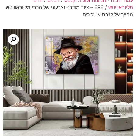
עמוד הבית
/
תמונות זכוכית וקנבס
/
רבנים
/
הרבי
מליובאוויטש
/ 696 – ציור מודרני וצבעוני של הרבי מליובאוויטש
מחייך על קנבס או זכוכית