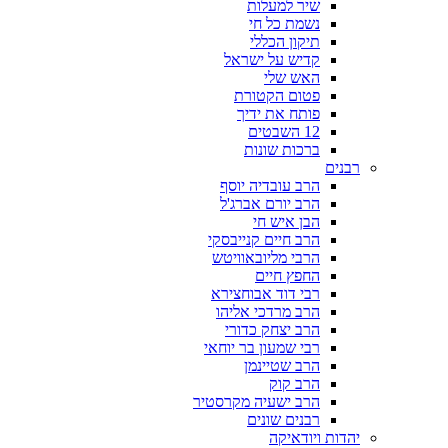
שיר למעלות
נשמת כל חי
תיקון הכללי
קדיש על ישראל
האש שלי
פטום הקטורת
פותח את ידיך
12 השבטים
ברכות שונות
רבנים
הרב עובדיה יוסף
הרב יורם אברג'ל
הבן איש חי
הרב חיים קנייבסקי
הרבי מליובאוויטש
החפץ חיים
רבי דוד אבוחצירא
הרב מרדכי אליהו
הרב יצחק כדורי
רבי שמעון בר יוחאי
הרב שטיינמן
הרב קוק
הרב ישעיה מקרסטיר
רבנים שונים
יהדות ויודאיקה