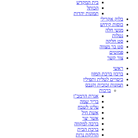
בית המקדש
הכותל
תמונות יהדות
בלוק אקרילי
כוסות קידוש
מגשי חלה
נטלות
סט חלקה
סט בר מצווה
פמוטים
צור קשר
ראשי
ברכון ברכת המזון
כיסויים לטלית ותפילין
תמונות זכוכית וקנבס
ברכות
אגרת הרמב"ן
בריך שמה
עלינו לשבח
אשת חיל
אשר יצר
ברכה למקווה
ברכת הבית
הדלקת נרות