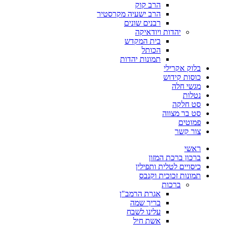
הרב קוק
הרב ישעיה מקרסטיר
רבנים שונים
יהדות ויודאיקה
בית המקדש
הכותל
תמונות יהדות
בלוק אקרילי
כוסות קידוש
מגשי חלה
נטלות
סט חלקה
סט בר מצווה
פמוטים
צור קשר
ראשי
ברכון ברכת המזון
כיסויים לטלית ותפילין
תמונות זכוכית וקנבס
ברכות
אגרת הרמב"ן
בריך שמה
עלינו לשבח
אשת חיל