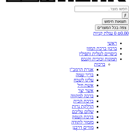
Search
...
תוצאות חיפוש
צפה בכל המוצרים
0.00
₪
0
עגלת קניות
ראשי
ברכון ברכת המזון
כיסויים לטלית ותפילין
תמונות זכוכית וקנבס
ברכות
אגרת הרמב"ן
בריך שמה
עלינו לשבח
אשת חיל
אשר יצר
ברכה למקווה
ברכת הבית
הדלקת נרות
שלום עליכם
ברכת העסק
מזמור לתודה
מודים דרבנן