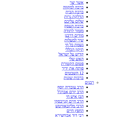
אשר יצר
ברכה למקווה
ברכת הבית
הדלקת נרות
שלום עליכם
ברכת העסק
מזמור לתודה
מודים דרבנן
שיר למעלות
נשמת כל חי
תיקון הכללי
קדיש על ישראל
האש שלי
פטום הקטורת
פותח את ידיך
12 השבטים
ברכות שונות
רבנים
הרב עובדיה יוסף
הרב יורם אברג'ל
הבן איש חי
הרב חיים קנייבסקי
הרבי מליובאוויטש
החפץ חיים
רבי דוד אבוחצירא