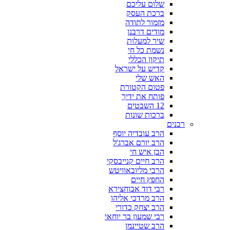
שלום עליכם
ברכת העסק
מזמור לתודה
מודים דרבנן
שיר למעלות
נשמת כל חי
תיקון הכללי
קדיש על ישראל
האש שלי
פטום הקטורת
פותח את ידיך
12 השבטים
ברכות שונות
רבנים
הרב עובדיה יוסף
הרב יורם אברג'ל
הבן איש חי
הרב חיים קנייבסקי
הרבי מליובאוויטש
החפץ חיים
רבי דוד אבוחצירא
הרב מרדכי אליהו
הרב יצחק כדורי
רבי שמעון בר יוחאי
הרב שטיינמן