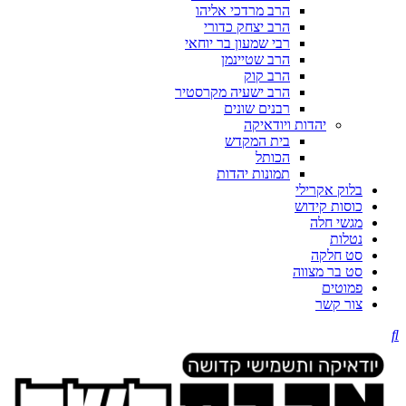
הרב מרדכי אליהו
הרב יצחק כדורי
רבי שמעון בר יוחאי
הרב שטיינמן
הרב קוק
הרב ישעיה מקרסטיר
רבנים שונים
יהדות ויודאיקה
בית המקדש
הכותל
תמונות יהדות
בלוק אקרילי
כוסות קידוש
מגשי חלה
נטלות
סט חלקה
סט בר מצווה
פמוטים
צור קשר