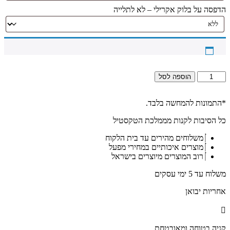
הדפסה על בלוק אקרילי – לא לתלייה
כמות
הוספה לסל
של
692
-
*התמונות להמחשה בלבד.
ציור
כל הסיבות לקנות מממלכת הטקסטיל
מיוחד
של
משלוחים מהירים עד בית הלקוח
הרבי
מוצרים איכותיים במחירי מפעל
מלובביץ'
רוב המוצרים מיוצרים בישראל
על
קנבס
משלוח עד 5 ימי עסקים
או
זכוכית
אחריות יבואן
מחוסמת
קניה בטוחה ומאובטחת