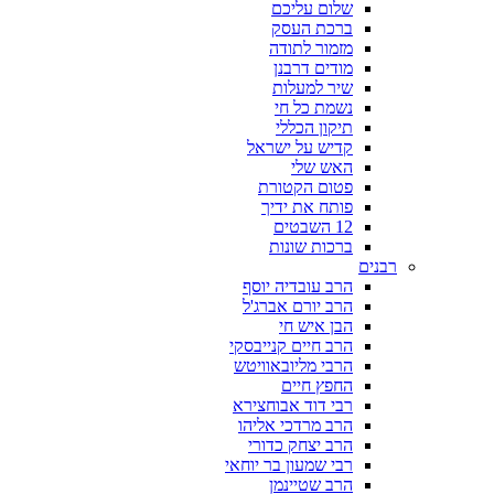
שלום עליכם
ברכת העסק
מזמור לתודה
מודים דרבנן
שיר למעלות
נשמת כל חי
תיקון הכללי
קדיש על ישראל
האש שלי
פטום הקטורת
פותח את ידיך
12 השבטים
ברכות שונות
רבנים
הרב עובדיה יוסף
הרב יורם אברג'ל
הבן איש חי
הרב חיים קנייבסקי
הרבי מליובאוויטש
החפץ חיים
רבי דוד אבוחצירא
הרב מרדכי אליהו
הרב יצחק כדורי
רבי שמעון בר יוחאי
הרב שטיינמן