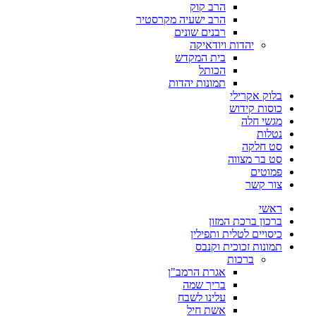
הרב קוק
הרב ישעיה מקרסטיר
רבנים שונים
יהדות ויודאיקה
בית המקדש
הכותל
תמונות יהדות
בלוק אקרילי
כוסות קידוש
מגשי חלה
נטלות
סט חלקה
סט בר מצווה
פמוטים
צור קשר
ראשי
ברכון ברכת המזון
כיסויים לטלית ותפילין
תמונות זכוכית וקנבס
ברכות
אגרת הרמב"ן
בריך שמה
עלינו לשבח
אשת חיל