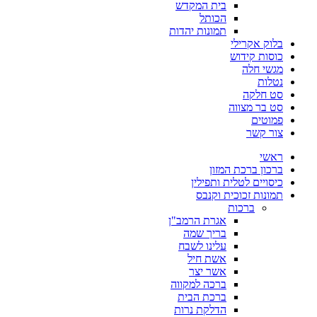
בית המקדש
הכותל
תמונות יהדות
בלוק אקרילי
כוסות קידוש
מגשי חלה
נטלות
סט חלקה
סט בר מצווה
פמוטים
צור קשר
ראשי
ברכון ברכת המזון
כיסויים לטלית ותפילין
תמונות זכוכית וקנבס
ברכות
אגרת הרמב"ן
בריך שמה
עלינו לשבח
אשת חיל
אשר יצר
ברכה למקווה
ברכת הבית
הדלקת נרות