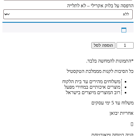
הדפסה על בלוק אקרילי – לא לתלייה
כמות
הוספה לסל
של
5068
-
*התמונות להמחשה בלבד.
תמונה
כל הסיבות לקנות מממלכת הטקסטיל
של
הרב
משלוחים מהירים עד בית הלקוח
חיים
מוצרים איכותיים במחירי מפעל
קנייבסקי
רוב המוצרים מיוצרים בישראל
מתפלל
בשחור
משלוח עד 5 ימי עסקים
לבן
על
אחריות יבואן
קנבס
או
זכוכית
קניה בטוחה ומאובטחת