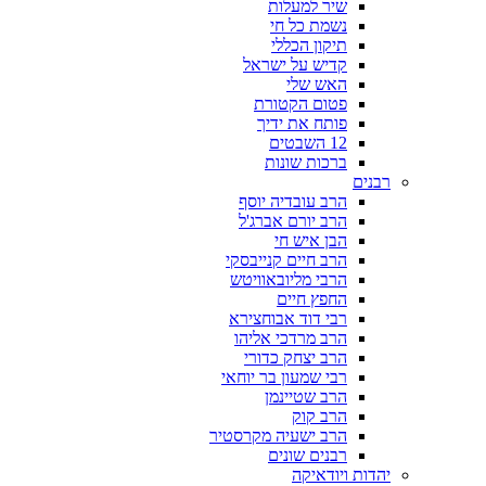
שיר למעלות
נשמת כל חי
תיקון הכללי
קדיש על ישראל
האש שלי
פטום הקטורת
פותח את ידיך
12 השבטים
ברכות שונות
רבנים
הרב עובדיה יוסף
הרב יורם אברג'ל
הבן איש חי
הרב חיים קנייבסקי
הרבי מליובאוויטש
החפץ חיים
רבי דוד אבוחצירא
הרב מרדכי אליהו
הרב יצחק כדורי
רבי שמעון בר יוחאי
הרב שטיינמן
הרב קוק
הרב ישעיה מקרסטיר
רבנים שונים
יהדות ויודאיקה