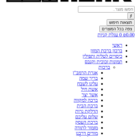
Search
...
תוצאות חיפוש
צפה בכל המוצרים
0.00
₪
0
עגלת קניות
ראשי
ברכון ברכת המזון
כיסויים לטלית ותפילין
תמונות זכוכית וקנבס
ברכות
אגרת הרמב"ן
בריך שמה
עלינו לשבח
אשת חיל
אשר יצר
ברכה למקווה
ברכת הבית
הדלקת נרות
שלום עליכם
ברכת העסק
מזמור לתודה
מודים דרבנן