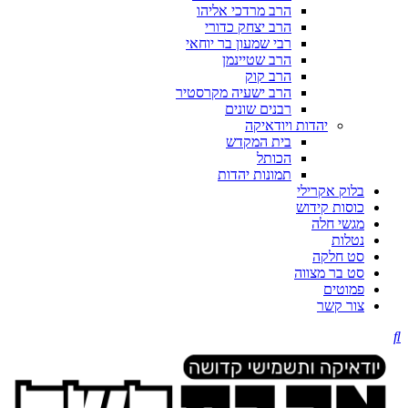
הרב מרדכי אליהו
הרב יצחק כדורי
רבי שמעון בר יוחאי
הרב שטיינמן
הרב קוק
הרב ישעיה מקרסטיר
רבנים שונים
יהדות ויודאיקה
בית המקדש
הכותל
תמונות יהדות
בלוק אקרילי
כוסות קידוש
מגשי חלה
נטלות
סט חלקה
סט בר מצווה
פמוטים
צור קשר