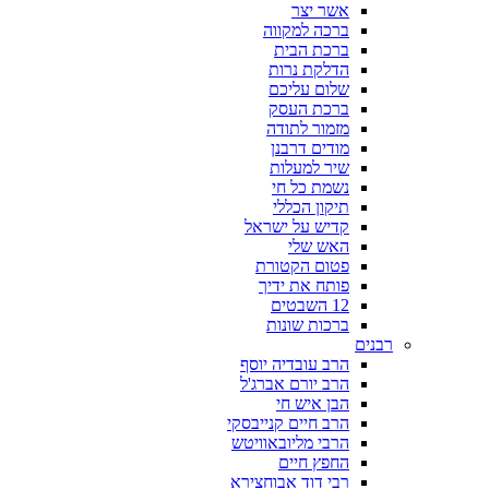
אשר יצר
ברכה למקווה
ברכת הבית
הדלקת נרות
שלום עליכם
ברכת העסק
מזמור לתודה
מודים דרבנן
שיר למעלות
נשמת כל חי
תיקון הכללי
קדיש על ישראל
האש שלי
פטום הקטורת
פותח את ידיך
12 השבטים
ברכות שונות
רבנים
הרב עובדיה יוסף
הרב יורם אברג'ל
הבן איש חי
הרב חיים קנייבסקי
הרבי מליובאוויטש
החפץ חיים
רבי דוד אבוחצירא