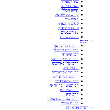
שיר למעלות
נשמת כל חי
תיקון הכללי
קדיש על ישראל
האש שלי
פטום הקטורת
פותח את ידיך
12 השבטים
ברכות שונות
רבנים
הרב עובדיה יוסף
הרב יורם אברג'ל
הבן איש חי
הרב חיים קנייבסקי
הרבי מליובאוויטש
החפץ חיים
רבי דוד אבוחצירא
הרב מרדכי אליהו
הרב יצחק כדורי
רבי שמעון בר יוחאי
הרב שטיינמן
הרב קוק
הרב ישעיה מקרסטיר
רבנים שונים
יהדות ויודאיקה