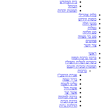
בית המקדש
הכותל
תמונות יהדות
בלוק אקרילי
כוסות קידוש
מגשי חלה
נטלות
סט חלקה
סט בר מצווה
פמוטים
צור קשר
ראשי
ברכון ברכת המזון
כיסויים לטלית ותפילין
תמונות זכוכית וקנבס
ברכות
אגרת הרמב"ן
בריך שמה
עלינו לשבח
אשת חיל
אשר יצר
ברכה למקווה
ברכת הבית
הדלקת נרות