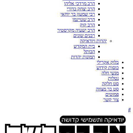
הרב מרדכי אליהו
הרב יצחק כדורי
רבי שמעון בר יוחאי
הרב שטיינמן
הרב קוק
הרב ישעיה מקרסטיר
רבנים שונים
יהדות ויודאיקה
בית המקדש
הכותל
תמונות יהדות
בלוק אקרילי
כוסות קידוש
מגשי חלה
נטלות
סט חלקה
סט בר מצווה
פמוטים
צור קשר