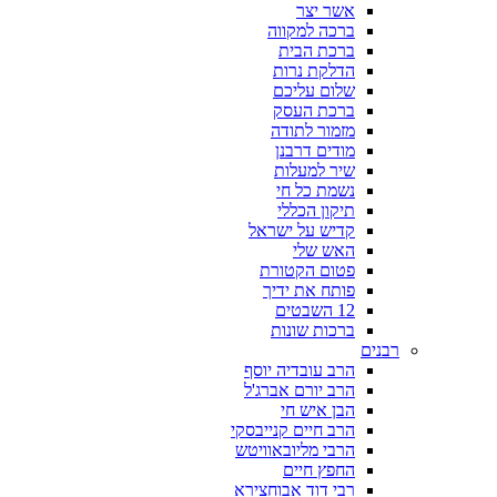
אשר יצר
ברכה למקווה
ברכת הבית
הדלקת נרות
שלום עליכם
ברכת העסק
מזמור לתודה
מודים דרבנן
שיר למעלות
נשמת כל חי
תיקון הכללי
קדיש על ישראל
האש שלי
פטום הקטורת
פותח את ידיך
12 השבטים
ברכות שונות
רבנים
הרב עובדיה יוסף
הרב יורם אברג'ל
הבן איש חי
הרב חיים קנייבסקי
הרבי מליובאוויטש
החפץ חיים
רבי דוד אבוחצירא