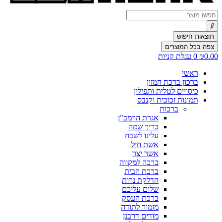
Search
...
תוצאות חיפוש
צפה בכל המוצרים
0.00
₪
0
עגלת קניות
ראשי
ברכון ברכת המזון
כיסויים לטלית ותפילין
תמונות זכוכית וקנבס
ברכות
אגרת הרמב"ן
בריך שמה
עלינו לשבח
אשת חיל
אשר יצר
ברכה למקווה
ברכת הבית
הדלקת נרות
שלום עליכם
ברכת העסק
מזמור לתודה
מודים דרבנן