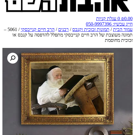
0.00
₪
0
עגלת קניות
חייג עכשיו: 050-9997396
עמוד הבית
/
תמונות זכוכית וקנבס
/
רבנים
/
הרב חיים קנייבסקי
/ 5061 –
תמונה מעוצבת של הרב חיים קנייבסקי מתפלל להדפסה על קנבס או
זכוכית מחוסמת