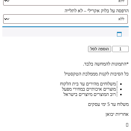
הדפסה על בלוק אקרילי – לא לתלייה
כמות
הוספה לסל
של
5061
-
*התמונות להמחשה בלבד.
תמונה
כל הסיבות לקנות מממלכת הטקסטיל
מעוצבת
של
משלוחים מהירים עד בית הלקוח
הרב
מוצרים איכותיים במחירי מפעל
חיים
רוב המוצרים מיוצרים בישראל
קנייבסקי
מתפלל
משלוח עד 5 ימי עסקים
להדפסה
על
אחריות יבואן
קנבס
או
זכוכית