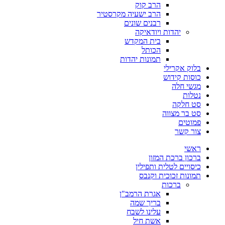
הרב קוק
הרב ישעיה מקרסטיר
רבנים שונים
יהדות ויודאיקה
בית המקדש
הכותל
תמונות יהדות
בלוק אקרילי
כוסות קידוש
מגשי חלה
נטלות
סט חלקה
סט בר מצווה
פמוטים
צור קשר
ראשי
ברכון ברכת המזון
כיסויים לטלית ותפילין
תמונות זכוכית וקנבס
ברכות
אגרת הרמב"ן
בריך שמה
עלינו לשבח
אשת חיל