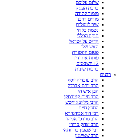
שלום עליכם
ברכת העסק
מזמור לתודה
מודים דרבנן
שיר למעלות
נשמת כל חי
תיקון הכללי
קדיש על ישראל
האש שלי
פטום הקטורת
פותח את ידיך
12 השבטים
ברכות שונות
רבנים
הרב עובדיה יוסף
הרב יורם אברג'ל
הבן איש חי
הרב חיים קנייבסקי
הרבי מליובאוויטש
החפץ חיים
רבי דוד אבוחצירא
הרב מרדכי אליהו
הרב יצחק כדורי
רבי שמעון בר יוחאי
הרב שטיינמן