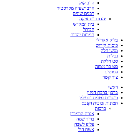
הרב קוק
הרב ישעיה מקרסטיר
רבנים שונים
יהדות ויודאיקה
בית המקדש
הכותל
תמונות יהדות
בלוק אקרילי
כוסות קידוש
מגשי חלה
נטלות
סט חלקה
סט בר מצווה
פמוטים
צור קשר
ראשי
ברכון ברכת המזון
כיסויים לטלית ותפילין
תמונות זכוכית וקנבס
ברכות
אגרת הרמב"ן
בריך שמה
עלינו לשבח
אשת חיל