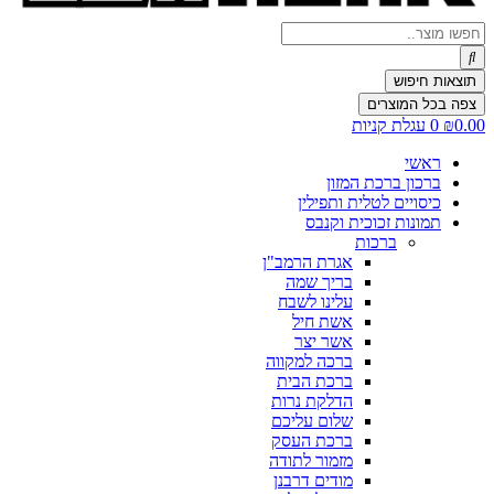
Search
...
תוצאות חיפוש
צפה בכל המוצרים
0.00
₪
0
עגלת קניות
ראשי
ברכון ברכת המזון
כיסויים לטלית ותפילין
תמונות זכוכית וקנבס
ברכות
אגרת הרמב"ן
בריך שמה
עלינו לשבח
אשת חיל
אשר יצר
ברכה למקווה
ברכת הבית
הדלקת נרות
שלום עליכם
ברכת העסק
מזמור לתודה
מודים דרבנן