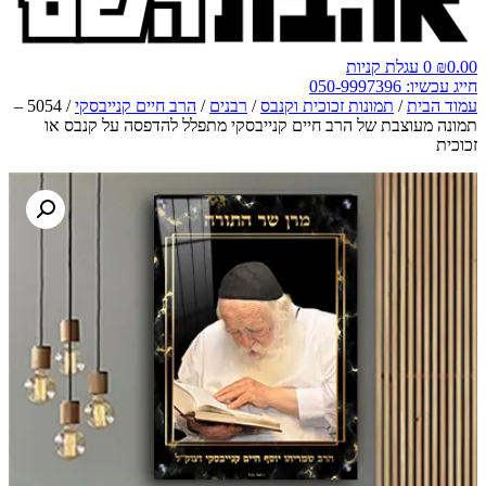
0.00
₪
0
עגלת קניות
חייג עכשיו: 050-9997396
עמוד הבית
/
תמונות זכוכית וקנבס
/
רבנים
/
הרב חיים קנייבסקי
/ 5054 –
תמונה מעוצבת של הרב חיים קנייבסקי מתפלל להדפסה על קנבס או
זכוכית