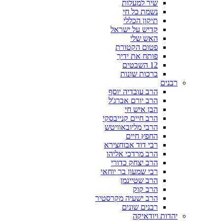
שיר למעלות
נשמת כל חי
תיקון הכללי
קדיש על ישראל
האש שלי
פטום הקטורת
פותח את ידיך
12 השבטים
ברכות שונות
רבנים
הרב עובדיה יוסף
הרב יורם אברג'ל
הבן איש חי
הרב חיים קנייבסקי
הרבי מליובאוויטש
החפץ חיים
רבי דוד אבוחצירא
הרב מרדכי אליהו
הרב יצחק כדורי
רבי שמעון בר יוחאי
הרב שטיינמן
הרב קוק
הרב ישעיה מקרסטיר
רבנים שונים
יהדות ויודאיקה