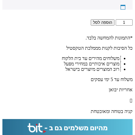
כמות
הוספה לסל
של
5054
-
*התמונות להמחשה בלבד.
תמונה
כל הסיבות לקנות מממלכת הטקסטיל
מעוצבת
של
משלוחים מהירים עד בית הלקוח
הרב
מוצרים איכותיים במחירי מפעל
חיים
רוב המוצרים מיוצרים בישראל
קנייבסקי
מתפלל
משלוח עד 5 ימי עסקים
להדפסה
על
אחריות יבואן
קנבס
או
זכוכית
קניה בטוחה ומאובטחת