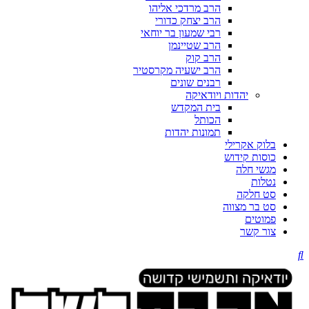
הרב מרדכי אליהו
הרב יצחק כדורי
רבי שמעון בר יוחאי
הרב שטיינמן
הרב קוק
הרב ישעיה מקרסטיר
רבנים שונים
יהדות ויודאיקה
בית המקדש
הכותל
תמונות יהדות
בלוק אקרילי
כוסות קידוש
מגשי חלה
נטלות
סט חלקה
סט בר מצווה
פמוטים
צור קשר