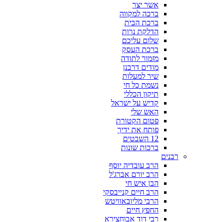
אשר יצר
ברכה למקווה
ברכת הבית
הדלקת נרות
שלום עליכם
ברכת העסק
מזמור לתודה
מודים דרבנן
שיר למעלות
נשמת כל חי
תיקון הכללי
קדיש על ישראל
האש שלי
פטום הקטורת
פותח את ידיך
12 השבטים
ברכות שונות
רבנים
הרב עובדיה יוסף
הרב יורם אברג'ל
הבן איש חי
הרב חיים קנייבסקי
הרבי מליובאוויטש
החפץ חיים
רבי דוד אבוחצירא