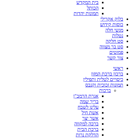
בית המקדש
הכותל
תמונות יהדות
בלוק אקרילי
כוסות קידוש
מגשי חלה
נטלות
סט חלקה
סט בר מצווה
פמוטים
צור קשר
ראשי
ברכון ברכת המזון
כיסויים לטלית ותפילין
תמונות זכוכית וקנבס
ברכות
אגרת הרמב"ן
בריך שמה
עלינו לשבח
אשת חיל
אשר יצר
ברכה למקווה
ברכת הבית
הדלקת נרות