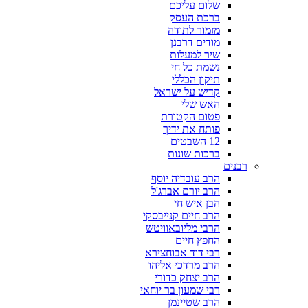
שלום עליכם
ברכת העסק
מזמור לתודה
מודים דרבנן
שיר למעלות
נשמת כל חי
תיקון הכללי
קדיש על ישראל
האש שלי
פטום הקטורת
פותח את ידיך
12 השבטים
ברכות שונות
רבנים
הרב עובדיה יוסף
הרב יורם אברג'ל
הבן איש חי
הרב חיים קנייבסקי
הרבי מליובאוויטש
החפץ חיים
רבי דוד אבוחצירא
הרב מרדכי אליהו
הרב יצחק כדורי
רבי שמעון בר יוחאי
הרב שטיינמן