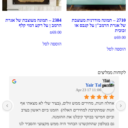
2710 – תמונה מודרנית מעוצבת
2384 – תמונה מעוצבת של אגרת
של אגרת הרמב"ן על קנבס או
הרמב ן על רקע דמוי קלף
זכוכית
₪
69.00
₪
69.00
הוספה לסל
הוספה לסל
לקוחות ממליצים
Yair Tal
11:06 17 Apr 23
אחלה חנות, מחירים ממש זולים, (בעיר שלי לא מצאתי אף 
מ
חנות שמתקרבת למחירים האלה)  הזמנו ביום ראשון בערב 
וביום חמישי בבוקר קיבלנו את ההזמנה.
גם בטלפון שהתקשרנו הבחור היה ממש מקצועי והסביר לנו 