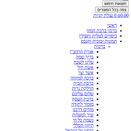
תוצאות חיפוש
צפה בכל המוצרים
0.00
₪
0
עגלת קניות
ראשי
ברכון ברכת המזון
כיסויים לטלית ותפילין
תמונות זכוכית וקנבס
ברכות
אגרת הרמב"ן
בריך שמה
עלינו לשבח
אשת חיל
אשר יצר
ברכה למקווה
ברכת הבית
הדלקת נרות
שלום עליכם
ברכת העסק
מזמור לתודה
מודים דרבנן
שיר למעלות
נשמת כל חי
תיקון הכללי
קדיש על ישראל