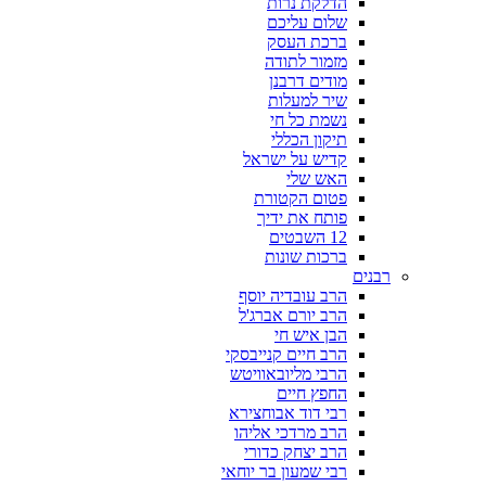
הדלקת נרות
שלום עליכם
ברכת העסק
מזמור לתודה
מודים דרבנן
שיר למעלות
נשמת כל חי
תיקון הכללי
קדיש על ישראל
האש שלי
פטום הקטורת
פותח את ידיך
12 השבטים
ברכות שונות
רבנים
הרב עובדיה יוסף
הרב יורם אברג'ל
הבן איש חי
הרב חיים קנייבסקי
הרבי מליובאוויטש
החפץ חיים
רבי דוד אבוחצירא
הרב מרדכי אליהו
הרב יצחק כדורי
רבי שמעון בר יוחאי