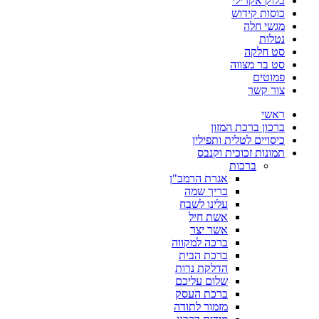
בלוק אקרילי
כוסות קידוש
מגשי חלה
נטלות
סט חלקה
סט בר מצווה
פמוטים
צור קשר
ראשי
ברכון ברכת המזון
כיסויים לטלית ותפילין
תמונות זכוכית וקנבס
ברכות
אגרת הרמב"ן
בריך שמה
עלינו לשבח
אשת חיל
אשר יצר
ברכה למקווה
ברכת הבית
הדלקת נרות
שלום עליכם
ברכת העסק
מזמור לתודה