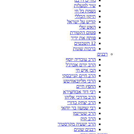
מודים דרבנן
שיר למעלות
נשמת כל חי
תיקון הכללי
קדיש על ישראל
האש שלי
פטום הקטורת
פותח את ידיך
12 השבטים
ברכות שונות
רבנים
הרב עובדיה יוסף
הרב יורם אברג'ל
הבן איש חי
הרב חיים קנייבסקי
הרבי מליובאוויטש
החפץ חיים
רבי דוד אבוחצירא
הרב מרדכי אליהו
הרב יצחק כדורי
רבי שמעון בר יוחאי
הרב שטיינמן
הרב קוק
הרב ישעיה מקרסטיר
רבנים שונים