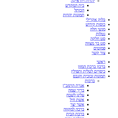
יהדות ויודאיקה
בית המקדש
הכותל
תמונות יהדות
בלוק אקרילי
כוסות קידוש
מגשי חלה
נטלות
סט חלקה
סט בר מצווה
פמוטים
צור קשר
ראשי
ברכון ברכת המזון
כיסויים לטלית ותפילין
תמונות זכוכית וקנבס
ברכות
אגרת הרמב"ן
בריך שמה
עלינו לשבח
אשת חיל
אשר יצר
ברכה למקווה
ברכת הבית