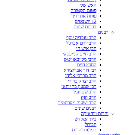
האש שלי
פטום הקטורת
פותח את ידיך
12 השבטים
ברכות שונות
רבנים
הרב עובדיה יוסף
הרב יורם אברג'ל
הבן איש חי
הרב חיים קנייבסקי
הרבי מליובאוויטש
החפץ חיים
רבי דוד אבוחצירא
הרב מרדכי אליהו
הרב יצחק כדורי
רבי שמעון בר יוחאי
הרב שטיינמן
הרב קוק
הרב ישעיה מקרסטיר
רבנים שונים
יהדות ויודאיקה
בית המקדש
הכותל
תמונות יהדות