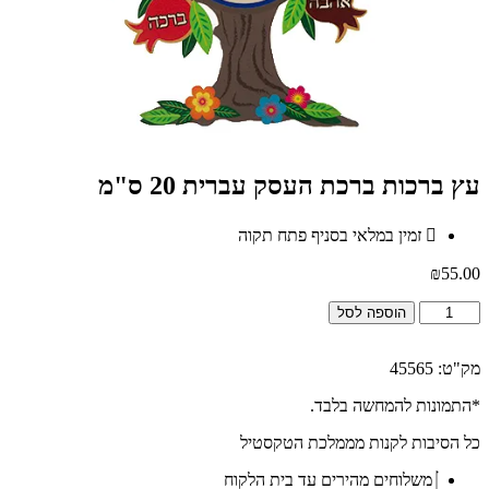
עץ ברכות ברכת העסק עברית 20 ס"מ
זמין במלאי בסניף פתח תקוה
₪
55.00
כמות
הוספה לסל
של
עץ
ברכות
מק"ט: 45565
ברכת
*התמונות להמחשה בלבד.
העסק
עברית
כל הסיבות לקנות מממלכת הטקסטיל
20
ס"מ
משלוחים מהירים עד בית הלקוח