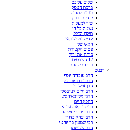
שלום עליכם
ברכת העסק
מזמור לתודה
מודים דרבנן
שיר למעלות
נשמת כל חי
תיקון הכללי
קדיש על ישראל
האש שלי
פטום הקטורת
פותח את ידיך
12 השבטים
ברכות שונות
רבנים
הרב עובדיה יוסף
הרב יורם אברג'ל
הבן איש חי
הרב חיים קנייבסקי
הרבי מליובאוויטש
החפץ חיים
רבי דוד אבוחצירא
הרב מרדכי אליהו
הרב יצחק כדורי
רבי שמעון בר יוחאי
הרב שטיינמן