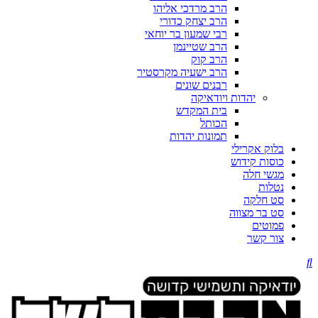
הרב מרדכי אליהו
הרב יצחק כדורי
רבי שמעון בר יוחאי
הרב שטיינמן
הרב קוק
הרב ישעיה מקרסטיר
רבנים שונים
יהדות ויודאיקה
בית המקדש
הכותל
תמונות יהדות
בלוק אקרילי
כוסות קידוש
מגשי חלה
נטלות
סט חלקה
סט בר מצווה
פמוטים
צור קשר