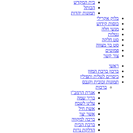
בית המקדש
הכותל
תמונות יהדות
בלוק אקרילי
כוסות קידוש
מגשי חלה
נטלות
סט חלקה
סט בר מצווה
פמוטים
צור קשר
ראשי
ברכון ברכת המזון
כיסויים לטלית ותפילין
תמונות זכוכית וקנבס
ברכות
אגרת הרמב"ן
בריך שמה
עלינו לשבח
אשת חיל
אשר יצר
ברכה למקווה
ברכת הבית
הדלקת נרות