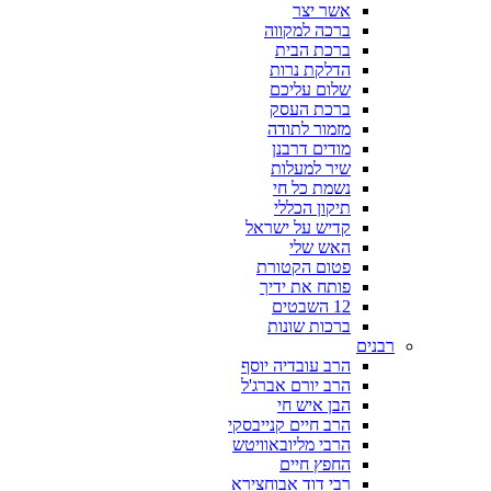
אשר יצר
ברכה למקווה
ברכת הבית
הדלקת נרות
שלום עליכם
ברכת העסק
מזמור לתודה
מודים דרבנן
שיר למעלות
נשמת כל חי
תיקון הכללי
קדיש על ישראל
האש שלי
פטום הקטורת
פותח את ידיך
12 השבטים
ברכות שונות
רבנים
הרב עובדיה יוסף
הרב יורם אברג'ל
הבן איש חי
הרב חיים קנייבסקי
הרבי מליובאוויטש
החפץ חיים
רבי דוד אבוחצירא