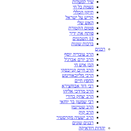
שיר למעלות
נשמת כל חי
תיקון הכללי
קדיש על ישראל
האש שלי
פטום הקטורת
פותח את ידיך
12 השבטים
ברכות שונות
רבנים
הרב עובדיה יוסף
הרב יורם אברג'ל
הבן איש חי
הרב חיים קנייבסקי
הרבי מליובאוויטש
החפץ חיים
רבי דוד אבוחצירא
הרב מרדכי אליהו
הרב יצחק כדורי
רבי שמעון בר יוחאי
הרב שטיינמן
הרב קוק
הרב ישעיה מקרסטיר
רבנים שונים
יהדות ויודאיקה