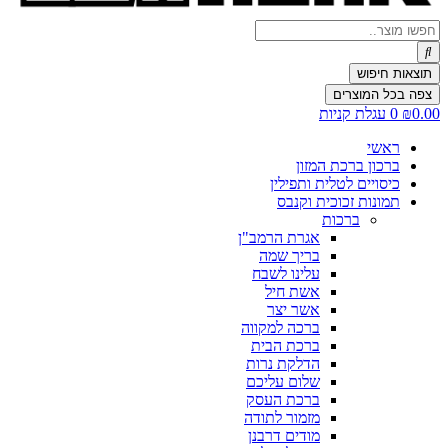
Search
...
תוצאות חיפוש
צפה בכל המוצרים
0.00
₪
0
עגלת קניות
ראשי
ברכון ברכת המזון
כיסויים לטלית ותפילין
תמונות זכוכית וקנבס
ברכות
אגרת הרמב"ן
בריך שמה
עלינו לשבח
אשת חיל
אשר יצר
ברכה למקווה
ברכת הבית
הדלקת נרות
שלום עליכם
ברכת העסק
מזמור לתודה
מודים דרבנן