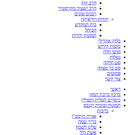
הרב קוק
הרב ישעיה מקרסטיר
רבנים שונים
יהדות ויודאיקה
בית המקדש
הכותל
תמונות יהדות
בלוק אקרילי
כוסות קידוש
מגשי חלה
נטלות
סט חלקה
סט בר מצווה
פמוטים
צור קשר
ראשי
ברכון ברכת המזון
כיסויים לטלית ותפילין
תמונות זכוכית וקנבס
ברכות
אגרת הרמב"ן
בריך שמה
עלינו לשבח
אשת חיל