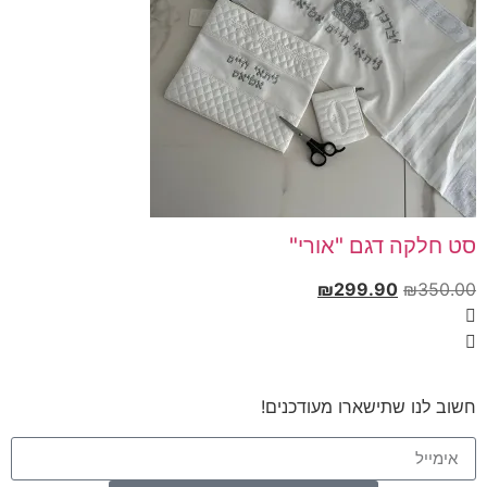
סט חלקה דגם "אורי"
₪
299.90
₪
350.00
חשוב לנו שתישארו מעודכנים!