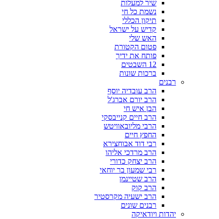
שיר למעלות
נשמת כל חי
תיקון הכללי
קדיש על ישראל
האש שלי
פטום הקטורת
פותח את ידיך
12 השבטים
ברכות שונות
רבנים
הרב עובדיה יוסף
הרב יורם אברג'ל
הבן איש חי
הרב חיים קנייבסקי
הרבי מליובאוויטש
החפץ חיים
רבי דוד אבוחצירא
הרב מרדכי אליהו
הרב יצחק כדורי
רבי שמעון בר יוחאי
הרב שטיינמן
הרב קוק
הרב ישעיה מקרסטיר
רבנים שונים
יהדות ויודאיקה