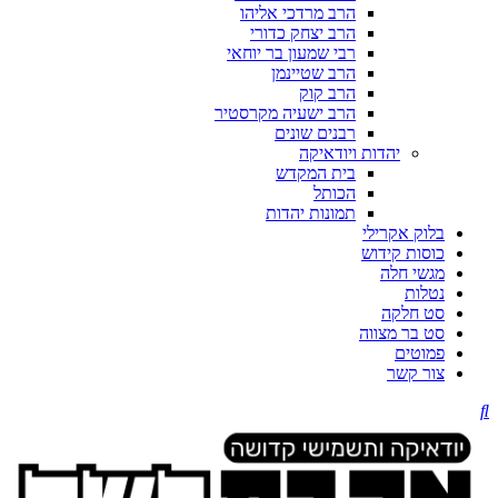
הרב מרדכי אליהו
הרב יצחק כדורי
רבי שמעון בר יוחאי
הרב שטיינמן
הרב קוק
הרב ישעיה מקרסטיר
רבנים שונים
יהדות ויודאיקה
בית המקדש
הכותל
תמונות יהדות
בלוק אקרילי
כוסות קידוש
מגשי חלה
נטלות
סט חלקה
סט בר מצווה
פמוטים
צור קשר