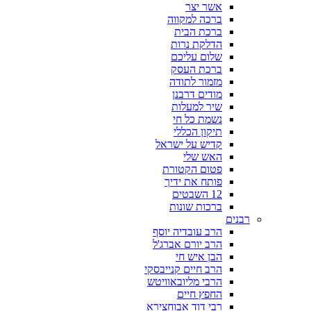
אשר יצר
ברכה למקווה
ברכת הבית
הדלקת נרות
שלום עליכם
ברכת העסק
מזמור לתודה
מודים דרבנן
שיר למעלות
נשמת כל חי
תיקון הכללי
קדיש על ישראל
האש שלי
פטום הקטורת
פותח את ידיך
12 השבטים
ברכות שונות
רבנים
הרב עובדיה יוסף
הרב יורם אברג'ל
הבן איש חי
הרב חיים קנייבסקי
הרבי מליובאוויטש
החפץ חיים
רבי דוד אבוחצירא