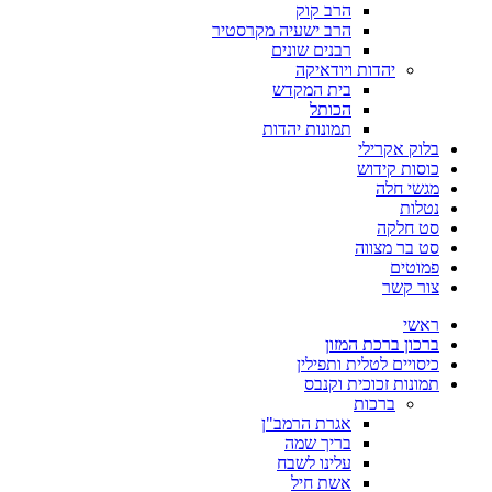
הרב קוק
הרב ישעיה מקרסטיר
רבנים שונים
יהדות ויודאיקה
בית המקדש
הכותל
תמונות יהדות
בלוק אקרילי
כוסות קידוש
מגשי חלה
נטלות
סט חלקה
סט בר מצווה
פמוטים
צור קשר
ראשי
ברכון ברכת המזון
כיסויים לטלית ותפילין
תמונות זכוכית וקנבס
ברכות
אגרת הרמב"ן
בריך שמה
עלינו לשבח
אשת חיל