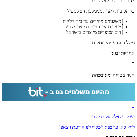
-
*התמונות להמחשה בלבד.
ציור
כל הסיבות לקנות מממלכת הטקסטיל
פנורמי
של
משלוחים מהירים עד בית הלקוח
הכותל
מוצרים איכותיים במחירי מפעל
המערבי
רוב המוצרים מיוצרים בישראל
בשקיעה
על
משלוח עד 5 ימי עסקים
קנבס
או
אחריות יבואן
זכוכית
מחוסמת
קניה בטוחה ומאובטחת
יש לך שאלה על המוצר?
לחץ כאן על מנת לשלוח לנו הודעת ווצאפ!