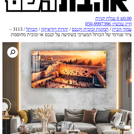
0.00
₪
0
עגלת קניות
חייג עכשיו: 050-9997396
עמוד הבית
/
תמונות זכוכית וקנבס
/
יהדות ויודאיקה
/
הכותל
/ 3113 –
ציור פנורמי של הכותל המערבי בשקיעה על קנבס או זכוכית מחוסמת