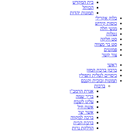
בית המקדש
הכותל
תמונות יהדות
בלוק אקרילי
כוסות קידוש
מגשי חלה
נטלות
סט חלקה
סט בר מצווה
פמוטים
צור קשר
ראשי
ברכון ברכת המזון
כיסויים לטלית ותפילין
תמונות זכוכית וקנבס
ברכות
אגרת הרמב"ן
בריך שמה
עלינו לשבח
אשת חיל
אשר יצר
ברכה למקווה
ברכת הבית
הדלקת נרות