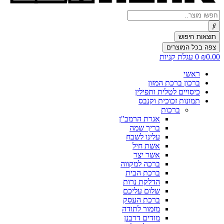
Search
...
תוצאות חיפוש
צפה בכל המוצרים
0.00
₪
0
עגלת קניות
ראשי
ברכון ברכת המזון
כיסויים לטלית ותפילין
תמונות זכוכית וקנבס
ברכות
אגרת הרמב"ן
בריך שמה
עלינו לשבח
אשת חיל
אשר יצר
ברכה למקווה
ברכת הבית
הדלקת נרות
שלום עליכם
ברכת העסק
מזמור לתודה
מודים דרבנן