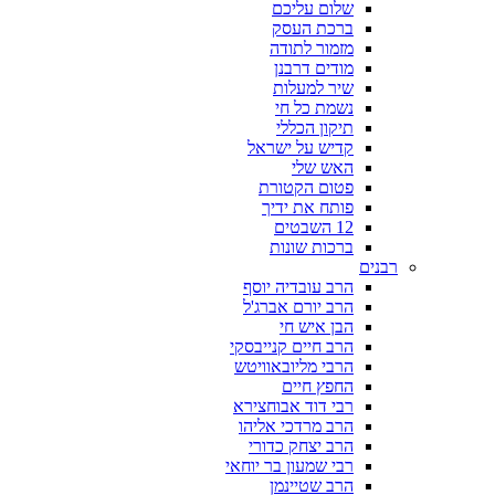
שלום עליכם
ברכת העסק
מזמור לתודה
מודים דרבנן
שיר למעלות
נשמת כל חי
תיקון הכללי
קדיש על ישראל
האש שלי
פטום הקטורת
פותח את ידיך
12 השבטים
ברכות שונות
רבנים
הרב עובדיה יוסף
הרב יורם אברג'ל
הבן איש חי
הרב חיים קנייבסקי
הרבי מליובאוויטש
החפץ חיים
רבי דוד אבוחצירא
הרב מרדכי אליהו
הרב יצחק כדורי
רבי שמעון בר יוחאי
הרב שטיינמן