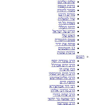
שלום עליכם
ברכת העסק
מזמור לתודה
מודים דרבנן
שיר למעלות
נשמת כל חי
תיקון הכללי
קדיש על ישראל
האש שלי
פטום הקטורת
פותח את ידיך
12 השבטים
ברכות שונות
רבנים
הרב עובדיה יוסף
הרב יורם אברג'ל
הבן איש חי
הרב חיים קנייבסקי
הרבי מליובאוויטש
החפץ חיים
רבי דוד אבוחצירא
הרב מרדכי אליהו
הרב יצחק כדורי
רבי שמעון בר יוחאי
הרב שטיינמן