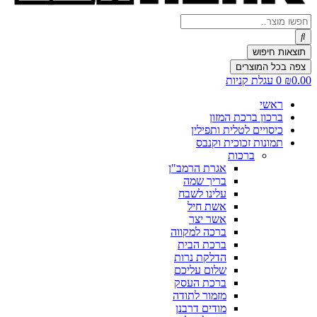
Search
...
תוצאות חיפוש
צפה בכל המוצרים
0.00
₪
0
עגלת קניות
ראשי
ברכון ברכת המזון
כיסויים לטלית ותפילין
תמונות זכוכית וקנבס
ברכות
אגרת הרמב"ן
בריך שמה
עלינו לשבח
אשת חיל
אשר יצר
ברכה למקווה
ברכת הבית
הדלקת נרות
שלום עליכם
ברכת העסק
מזמור לתודה
מודים דרבנן