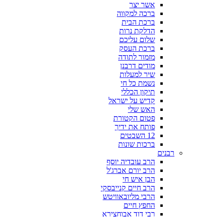
אשר יצר
ברכה למקווה
ברכת הבית
הדלקת נרות
שלום עליכם
ברכת העסק
מזמור לתודה
מודים דרבנן
שיר למעלות
נשמת כל חי
תיקון הכללי
קדיש על ישראל
האש שלי
פטום הקטורת
פותח את ידיך
12 השבטים
ברכות שונות
רבנים
הרב עובדיה יוסף
הרב יורם אברג'ל
הבן איש חי
הרב חיים קנייבסקי
הרבי מליובאוויטש
החפץ חיים
רבי דוד אבוחצירא