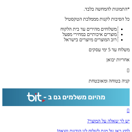
3106
-
*התמונות להמחשה בלבד.
ציור
כל הסיבות לקנות מממלכת הטקסטיל
פנורמי
של
משלוחים מהירים עד בית הלקוח
הכותל
מוצרים איכותיים במחירי מפעל
המערבי
רוב המוצרים מיוצרים בישראל
באור
יום
משלוח עד 5 ימי עסקים
על
קנבס
אחריות יבואן
או
זכוכית
מחוסמת
קניה בטוחה ומאובטחת
יש לך שאלה על המוצר?
לחץ כאן על מנת לשלוח לנו הודעת ווצאפ!