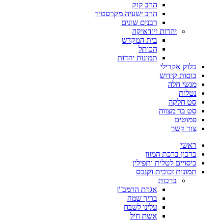
הרב קוק
הרב ישעיה מקרסטיר
רבנים שונים
יהדות ויודאיקה
בית המקדש
הכותל
תמונות יהדות
בלוק אקרילי
כוסות קידוש
מגשי חלה
נטלות
סט חלקה
סט בר מצווה
פמוטים
צור קשר
ראשי
ברכון ברכת המזון
כיסויים לטלית ותפילין
תמונות זכוכית וקנבס
ברכות
אגרת הרמב"ן
בריך שמה
עלינו לשבח
אשת חיל