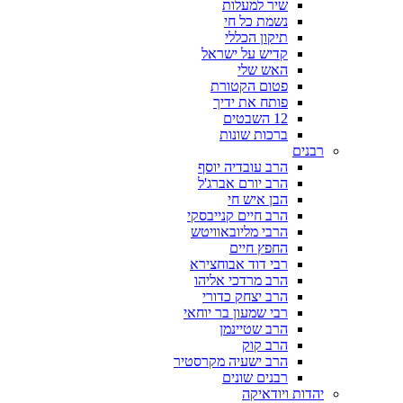
שיר למעלות
נשמת כל חי
תיקון הכללי
קדיש על ישראל
האש שלי
פטום הקטורת
פותח את ידיך
12 השבטים
ברכות שונות
רבנים
הרב עובדיה יוסף
הרב יורם אברג'ל
הבן איש חי
הרב חיים קנייבסקי
הרבי מליובאוויטש
החפץ חיים
רבי דוד אבוחצירא
הרב מרדכי אליהו
הרב יצחק כדורי
רבי שמעון בר יוחאי
הרב שטיינמן
הרב קוק
הרב ישעיה מקרסטיר
רבנים שונים
יהדות ויודאיקה