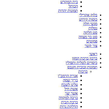
בית המקדש
הכותל
תמונות יהדות
בלוק אקרילי
כוסות קידוש
מגשי חלה
נטלות
סט חלקה
סט בר מצווה
פמוטים
צור קשר
ראשי
ברכון ברכת המזון
כיסויים לטלית ותפילין
תמונות זכוכית וקנבס
ברכות
אגרת הרמב"ן
בריך שמה
עלינו לשבח
אשת חיל
אשר יצר
ברכה למקווה
ברכת הבית
הדלקת נרות