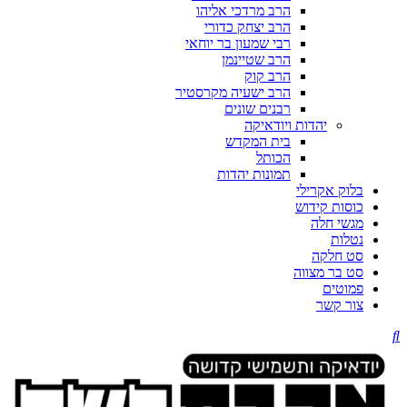
הרב מרדכי אליהו
הרב יצחק כדורי
רבי שמעון בר יוחאי
הרב שטיינמן
הרב קוק
הרב ישעיה מקרסטיר
רבנים שונים
יהדות ויודאיקה
בית המקדש
הכותל
תמונות יהדות
בלוק אקרילי
כוסות קידוש
מגשי חלה
נטלות
סט חלקה
סט בר מצווה
פמוטים
צור קשר