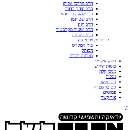
הרב מרדכי אליהו
הרב יצחק כדורי
רבי שמעון בר יוחאי
הרב שטיינמן
הרב קוק
הרב ישעיה מקרסטיר
רבנים שונים
יהדות ויודאיקה
בית המקדש
הכותל
תמונות יהדות
בלוק אקרילי
כוסות קידוש
מגשי חלה
נטלות
סט חלקה
סט בר מצווה
פמוטים
צור קשר