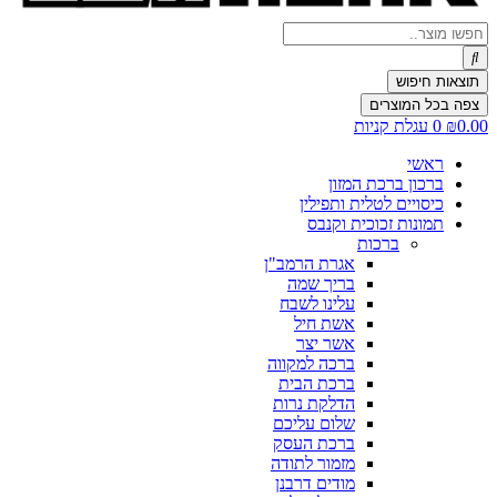
Search
...
תוצאות חיפוש
צפה בכל המוצרים
0.00
₪
0
עגלת קניות
ראשי
ברכון ברכת המזון
כיסויים לטלית ותפילין
תמונות זכוכית וקנבס
ברכות
אגרת הרמב"ן
בריך שמה
עלינו לשבח
אשת חיל
אשר יצר
ברכה למקווה
ברכת הבית
הדלקת נרות
שלום עליכם
ברכת העסק
מזמור לתודה
מודים דרבנן