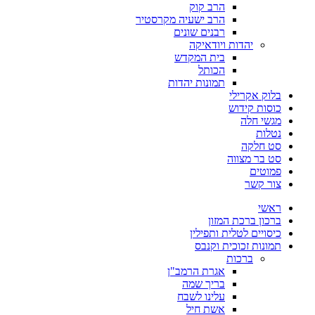
הרב קוק
הרב ישעיה מקרסטיר
רבנים שונים
יהדות ויודאיקה
בית המקדש
הכותל
תמונות יהדות
בלוק אקרילי
כוסות קידוש
מגשי חלה
נטלות
סט חלקה
סט בר מצווה
פמוטים
צור קשר
ראשי
ברכון ברכת המזון
כיסויים לטלית ותפילין
תמונות זכוכית וקנבס
ברכות
אגרת הרמב"ן
בריך שמה
עלינו לשבח
אשת חיל