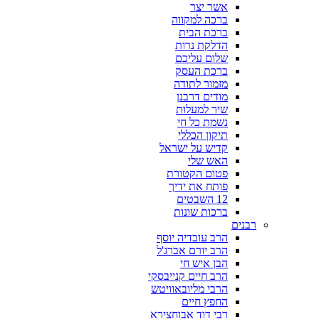
אשר יצר
ברכה למקווה
ברכת הבית
הדלקת נרות
שלום עליכם
ברכת העסק
מזמור לתודה
מודים דרבנן
שיר למעלות
נשמת כל חי
תיקון הכללי
קדיש על ישראל
האש שלי
פטום הקטורת
פותח את ידיך
12 השבטים
ברכות שונות
רבנים
הרב עובדיה יוסף
הרב יורם אברג'ל
הבן איש חי
הרב חיים קנייבסקי
הרבי מליובאוויטש
החפץ חיים
רבי דוד אבוחצירא