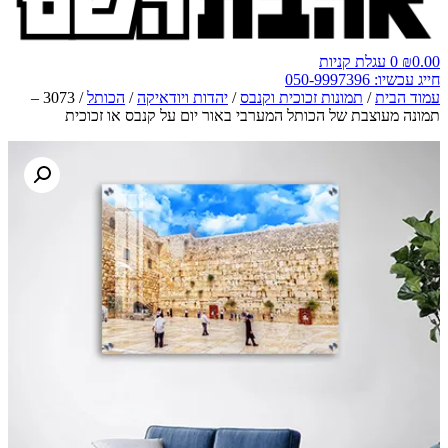
0.00
₪
0
עגלת קניות
חייג עכשיו: 050-9997396
עמוד הבית
/
תמונות זכוכית וקנבס
/
יהדות ויודאיקה
/
הכותל
/ 3073 –
תמונה מעוצבת של הכותל המערבי באור יום על קנבס או זכוכית