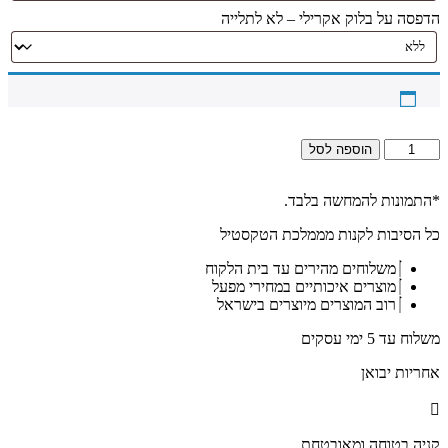
הדפסה על בלוק אקרילי – לא לתלייה
כמות
הוספה לסל
של
3073
-
*התמונות להמחשה בלבד.
תמונה
כל הסיבות לקנות מממלכת הטקסטיל
מעוצבת
של
משלוחים מהירים עד בית הלקוח
הכותל
מוצרים איכותיים במחירי מפעל
המערבי
רוב המוצרים מיוצרים בישראל
באור
יום
משלוח עד 5 ימי עסקים
על
קנבס
אחריות יבואן
או
זכוכית
קניה בטוחה ומאובטחת