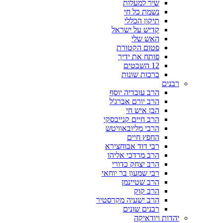
שיר למעלות
נשמת כל חי
תיקון הכללי
קדיש על ישראל
האש שלי
פטום הקטורת
פותח את ידיך
12 השבטים
ברכות שונות
רבנים
הרב עובדיה יוסף
הרב יורם אברג'ל
הבן איש חי
הרב חיים קנייבסקי
הרבי מליובאוויטש
החפץ חיים
רבי דוד אבוחצירא
הרב מרדכי אליהו
הרב יצחק כדורי
רבי שמעון בר יוחאי
הרב שטיינמן
הרב קוק
הרב ישעיה מקרסטיר
רבנים שונים
יהדות ויודאיקה