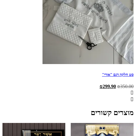
סט חלקה דגם "אורי"
המחיר
המחיר
₪
299.90
₪
350.00
המקורי
הנוכחי
היה:
הוא:
₪299.90.
₪350.00.
מוצרים קשורים