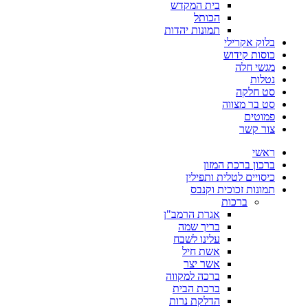
בית המקדש
הכותל
תמונות יהדות
בלוק אקרילי
כוסות קידוש
מגשי חלה
נטלות
סט חלקה
סט בר מצווה
פמוטים
צור קשר
ראשי
ברכון ברכת המזון
כיסויים לטלית ותפילין
תמונות זכוכית וקנבס
ברכות
אגרת הרמב"ן
בריך שמה
עלינו לשבח
אשת חיל
אשר יצר
ברכה למקווה
ברכת הבית
הדלקת נרות