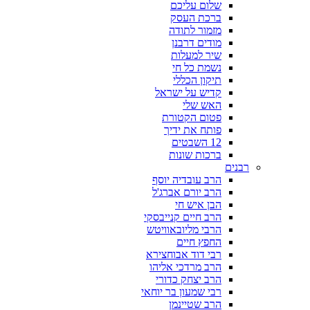
שלום עליכם
ברכת העסק
מזמור לתודה
מודים דרבנן
שיר למעלות
נשמת כל חי
תיקון הכללי
קדיש על ישראל
האש שלי
פטום הקטורת
פותח את ידיך
12 השבטים
ברכות שונות
רבנים
הרב עובדיה יוסף
הרב יורם אברג'ל
הבן איש חי
הרב חיים קנייבסקי
הרבי מליובאוויטש
החפץ חיים
רבי דוד אבוחצירא
הרב מרדכי אליהו
הרב יצחק כדורי
רבי שמעון בר יוחאי
הרב שטיינמן