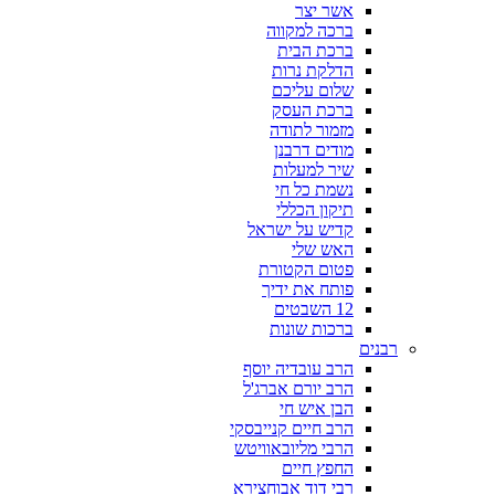
אשר יצר
ברכה למקווה
ברכת הבית
הדלקת נרות
שלום עליכם
ברכת העסק
מזמור לתודה
מודים דרבנן
שיר למעלות
נשמת כל חי
תיקון הכללי
קדיש על ישראל
האש שלי
פטום הקטורת
פותח את ידיך
12 השבטים
ברכות שונות
רבנים
הרב עובדיה יוסף
הרב יורם אברג'ל
הבן איש חי
הרב חיים קנייבסקי
הרבי מליובאוויטש
החפץ חיים
רבי דוד אבוחצירא