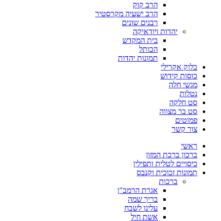
הרב קוק
הרב ישעיה מקרסטיר
רבנים שונים
יהדות ויודאיקה
בית המקדש
הכותל
תמונות יהדות
בלוק אקרילי
כוסות קידוש
מגשי חלה
נטלות
סט חלקה
סט בר מצווה
פמוטים
צור קשר
ראשי
ברכון ברכת המזון
כיסויים לטלית ותפילין
תמונות זכוכית וקנבס
ברכות
אגרת הרמב"ן
בריך שמה
עלינו לשבח
אשת חיל