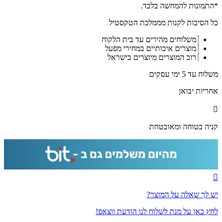
-
*התמונות להמחשה בלבד.
תמונה
כל הסיבות לקנות מממלכת הטקסטיל
פנורמית
של
משלוחים מהירים עד בית הלקוח
בית
מוצרים איכותיים במחירי מפעל
המקדש
רוב המוצרים מיוצרים בישראל
השלישי
בשקיעה
משלוח עד 5 ימי עסקים
על
קנבס
אחריות יבואן
או
זכוכית
קניה בטוחה ומאובטחת
יש לך שאלה על המוצר?
לחץ כאן על מנת לשלוח לנו הודעת ווצאפ!