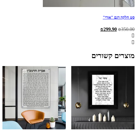
סט חלקה דגם "אורי"
המחיר
המחיר
₪
299.90
₪
350.00
המקורי
הנוכחי
היה:
הוא:
₪299.90.
₪350.00.
מוצרים קשורים