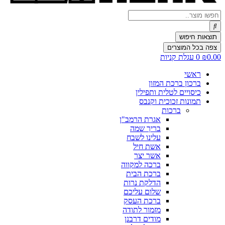
Search
...
תוצאות חיפוש
צפה בכל המוצרים
0.00
₪
0
עגלת קניות
ראשי
ברכון ברכת המזון
כיסויים לטלית ותפילין
תמונות זכוכית וקנבס
ברכות
אגרת הרמב"ן
בריך שמה
עלינו לשבח
אשת חיל
אשר יצר
ברכה למקווה
ברכת הבית
הדלקת נרות
שלום עליכם
ברכת העסק
מזמור לתודה
מודים דרבנן