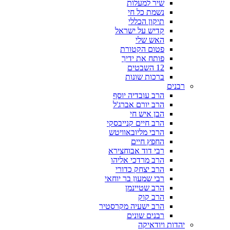
שיר למעלות
נשמת כל חי
תיקון הכללי
קדיש על ישראל
האש שלי
פטום הקטורת
פותח את ידיך
12 השבטים
ברכות שונות
רבנים
הרב עובדיה יוסף
הרב יורם אברג'ל
הבן איש חי
הרב חיים קנייבסקי
הרבי מליובאוויטש
החפץ חיים
רבי דוד אבוחצירא
הרב מרדכי אליהו
הרב יצחק כדורי
רבי שמעון בר יוחאי
הרב שטיינמן
הרב קוק
הרב ישעיה מקרסטיר
רבנים שונים
יהדות ויודאיקה