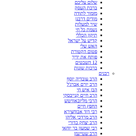
שלום עליכם
ברכת העסק
מזמור לתודה
מודים דרבנן
שיר למעלות
נשמת כל חי
תיקון הכללי
קדיש על ישראל
האש שלי
פטום הקטורת
פותח את ידיך
12 השבטים
ברכות שונות
רבנים
הרב עובדיה יוסף
הרב יורם אברג'ל
הבן איש חי
הרב חיים קנייבסקי
הרבי מליובאוויטש
החפץ חיים
רבי דוד אבוחצירא
הרב מרדכי אליהו
הרב יצחק כדורי
רבי שמעון בר יוחאי
הרב שטיינמן