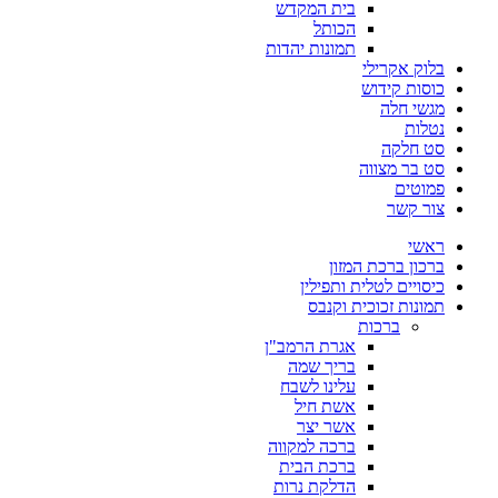
בית המקדש
הכותל
תמונות יהדות
בלוק אקרילי
כוסות קידוש
מגשי חלה
נטלות
סט חלקה
סט בר מצווה
פמוטים
צור קשר
ראשי
ברכון ברכת המזון
כיסויים לטלית ותפילין
תמונות זכוכית וקנבס
ברכות
אגרת הרמב"ן
בריך שמה
עלינו לשבח
אשת חיל
אשר יצר
ברכה למקווה
ברכת הבית
הדלקת נרות