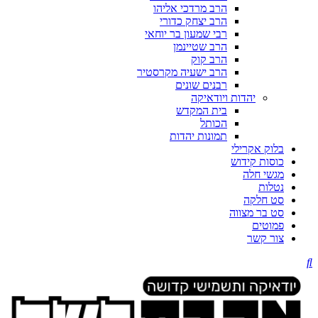
הרב מרדכי אליהו
הרב יצחק כדורי
רבי שמעון בר יוחאי
הרב שטיינמן
הרב קוק
הרב ישעיה מקרסטיר
רבנים שונים
יהדות ויודאיקה
בית המקדש
הכותל
תמונות יהדות
בלוק אקרילי
כוסות קידוש
מגשי חלה
נטלות
סט חלקה
סט בר מצווה
פמוטים
צור קשר