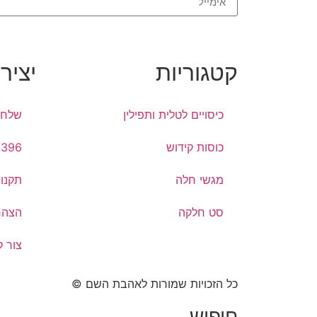
קטגוריות
יציר
כיסויים לטלית ותפילין
שלח 
כוסות קידוש
7396
מגשי חלה
תקנון
סט חלקה
הצהר
צור 
כל הזכויות שמורות לאהבת השם ©​
חיפוש