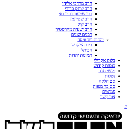
הרב מרדכי אליהו
הרב יצחק כדורי
רבי שמעון בר יוחאי
הרב שטיינמן
הרב קוק
הרב ישעיה מקרסטיר
רבנים שונים
יהדות ויודאיקה
בית המקדש
הכותל
תמונות יהדות
בלוק אקרילי
כוסות קידוש
מגשי חלה
נטלות
סט חלקה
סט בר מצווה
פמוטים
צור קשר