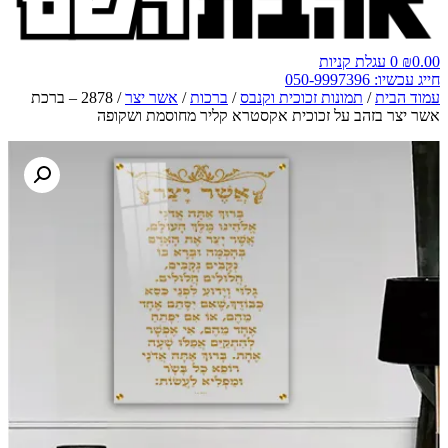
0.00
₪
0
עגלת קניות
חייג עכשיו: 050-9997396
עמוד הבית
/
תמונות זכוכית וקנבס
/
ברכות
/
אשר יצר
/ 2878 – ברכת
אשר יצר בזהב על זכוכית אקסטרא קליר מחוסמת ושקופה