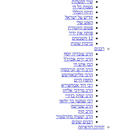
שיר למעלות
נשמת כל חי
תיקון הכללי
קדיש על ישראל
האש שלי
פטום הקטורת
פותח את ידיך
12 השבטים
ברכות שונות
רבנים
הרב עובדיה יוסף
הרב יורם אברג'ל
הבן איש חי
הרב חיים קנייבסקי
הרבי מליובאוויטש
החפץ חיים
רבי דוד אבוחצירא
הרב מרדכי אליהו
הרב יצחק כדורי
רבי שמעון בר יוחאי
הרב שטיינמן
הרב קוק
הרב ישעיה מקרסטיר
רבנים שונים
יהדות ויודאיקה