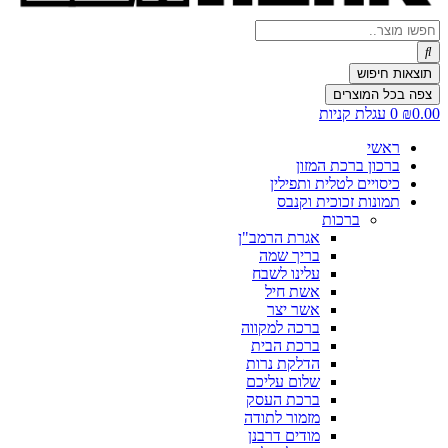
Search
...
תוצאות חיפוש
צפה בכל המוצרים
0.00
₪
0
עגלת קניות
ראשי
ברכון ברכת המזון
כיסויים לטלית ותפילין
תמונות זכוכית וקנבס
ברכות
אגרת הרמב"ן
בריך שמה
עלינו לשבח
אשת חיל
אשר יצר
ברכה למקווה
ברכת הבית
הדלקת נרות
שלום עליכם
ברכת העסק
מזמור לתודה
מודים דרבנן