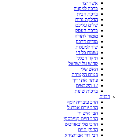
אשר יצר
ברכה למקווה
ברכת הבית
הדלקת נרות
שלום עליכם
ברכת העסק
מזמור לתודה
מודים דרבנן
שיר למעלות
נשמת כל חי
תיקון הכללי
קדיש על ישראל
האש שלי
פטום הקטורת
פותח את ידיך
12 השבטים
ברכות שונות
רבנים
הרב עובדיה יוסף
הרב יורם אברג'ל
הבן איש חי
הרב חיים קנייבסקי
הרבי מליובאוויטש
החפץ חיים
רבי דוד אבוחצירא