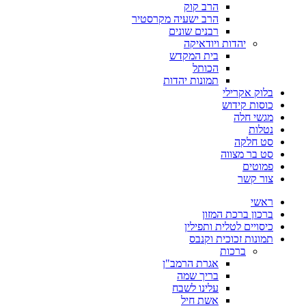
הרב קוק
הרב ישעיה מקרסטיר
רבנים שונים
יהדות ויודאיקה
בית המקדש
הכותל
תמונות יהדות
בלוק אקרילי
כוסות קידוש
מגשי חלה
נטלות
סט חלקה
סט בר מצווה
פמוטים
צור קשר
ראשי
ברכון ברכת המזון
כיסויים לטלית ותפילין
תמונות זכוכית וקנבס
ברכות
אגרת הרמב"ן
בריך שמה
עלינו לשבח
אשת חיל