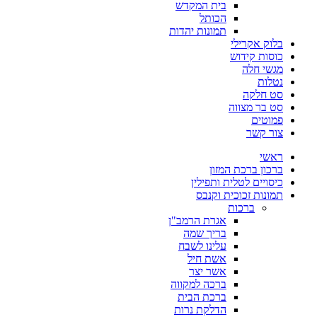
בית המקדש
הכותל
תמונות יהדות
בלוק אקרילי
כוסות קידוש
מגשי חלה
נטלות
סט חלקה
סט בר מצווה
פמוטים
צור קשר
ראשי
ברכון ברכת המזון
כיסויים לטלית ותפילין
תמונות זכוכית וקנבס
ברכות
אגרת הרמב"ן
בריך שמה
עלינו לשבח
אשת חיל
אשר יצר
ברכה למקווה
ברכת הבית
הדלקת נרות