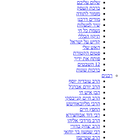
שלום עליכם
ברכת העסק
מזמור לתודה
מודים דרבנן
שיר למעלות
נשמת כל חי
תיקון הכללי
קדיש על ישראל
האש שלי
פטום הקטורת
פותח את ידיך
12 השבטים
ברכות שונות
רבנים
הרב עובדיה יוסף
הרב יורם אברג'ל
הבן איש חי
הרב חיים קנייבסקי
הרבי מליובאוויטש
החפץ חיים
רבי דוד אבוחצירא
הרב מרדכי אליהו
הרב יצחק כדורי
רבי שמעון בר יוחאי
הרב שטיינמן