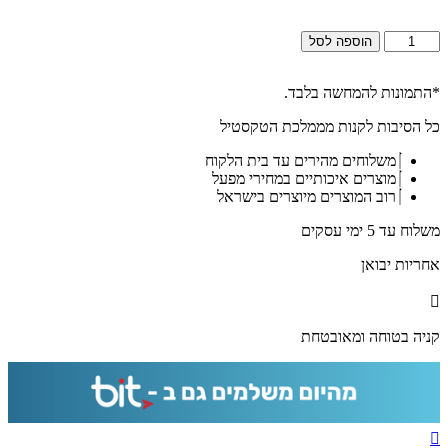
כמות
הוספה לסל
של
2878
-
*התמונות להמחשה בלבד.
ברכת
כל הסיבות לקנות מממלכת הטקסטיל
אשר
יצר
משלוחים מהירים עד בית הלקוח
בזהב
מוצרים איכותיים במחירי מפעל
על
רוב המוצרים מיוצרים בישראל
זכוכית
אקסטרא
משלוח עד 5 ימי עסקים
קליר
מחוסמת
אחריות יבואן
ושקופה
קניה בטוחה ומאובטחת