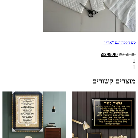
סט חלקה דגם "אורי"
המחיר
המחיר
₪
299.90
₪
350.00
המקורי
הנוכחי
היה:
הוא:
₪299.90.
₪350.00.
מוצרים קשורים