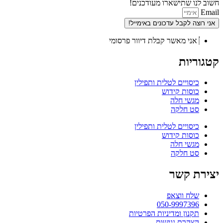
חשוב לנו שתישארו מעודכנים!
Email
אני רוצה לקבל עדכונים באימייל!
אני מאשר קבלת דיוור פרסומי
קטגוריות
כיסויים לטלית ותפילין
כוסות קידוש
מגשי חלה
סט חלקה
כיסויים לטלית ותפילין
כוסות קידוש
מגשי חלה
סט חלקה
יצירת קשר
שלח ווצאפ
050-9997396
תקנון ומדיניות הפרטיות
הצהרת נגישות