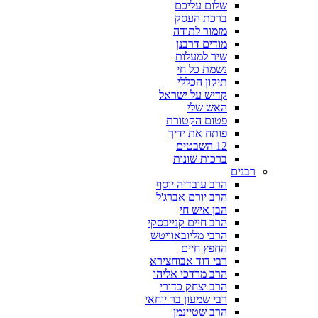
שלום עליכם
ברכת העסק
מזמור לתודה
מודים דרבנן
שיר למעלות
נשמת כל חי
תיקון הכללי
קדיש על ישראל
האש שלי
פטום הקטורת
פותח את ידיך
12 השבטים
ברכות שונות
רבנים
הרב עובדיה יוסף
הרב יורם אברג'ל
הבן איש חי
הרב חיים קנייבסקי
הרבי מליובאוויטש
החפץ חיים
רבי דוד אבוחצירא
הרב מרדכי אליהו
הרב יצחק כדורי
רבי שמעון בר יוחאי
הרב שטיינמן