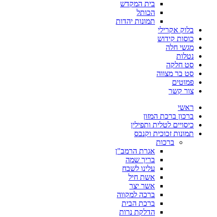
בית המקדש
הכותל
תמונות יהדות
בלוק אקרילי
כוסות קידוש
מגשי חלה
נטלות
סט חלקה
סט בר מצווה
פמוטים
צור קשר
ראשי
ברכון ברכת המזון
כיסויים לטלית ותפילין
תמונות זכוכית וקנבס
ברכות
אגרת הרמב"ן
בריך שמה
עלינו לשבח
אשת חיל
אשר יצר
ברכה למקווה
ברכת הבית
הדלקת נרות