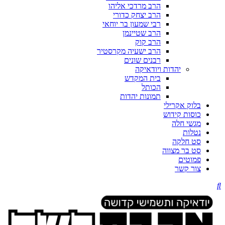
הרב מרדכי אליהו
הרב יצחק כדורי
רבי שמעון בר יוחאי
הרב שטיינמן
הרב קוק
הרב ישעיה מקרסטיר
רבנים שונים
יהדות ויודאיקה
בית המקדש
הכותל
תמונות יהדות
בלוק אקרילי
כוסות קידוש
מגשי חלה
נטלות
סט חלקה
סט בר מצווה
פמוטים
צור קשר