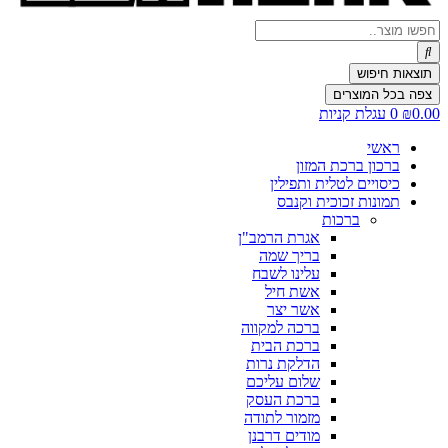
Search
...
תוצאות חיפוש
צפה בכל המוצרים
0.00
₪
0
עגלת קניות
ראשי
ברכון ברכת המזון
כיסויים לטלית ותפילין
תמונות זכוכית וקנבס
ברכות
אגרת הרמב"ן
בריך שמה
עלינו לשבח
אשת חיל
אשר יצר
ברכה למקווה
ברכת הבית
הדלקת נרות
שלום עליכם
ברכת העסק
מזמור לתודה
מודים דרבנן