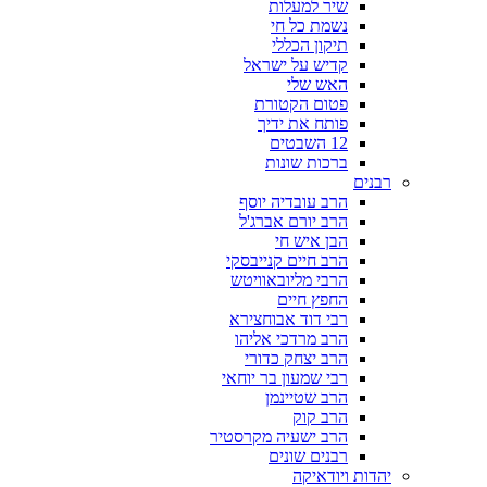
שיר למעלות
נשמת כל חי
תיקון הכללי
קדיש על ישראל
האש שלי
פטום הקטורת
פותח את ידיך
12 השבטים
ברכות שונות
רבנים
הרב עובדיה יוסף
הרב יורם אברג'ל
הבן איש חי
הרב חיים קנייבסקי
הרבי מליובאוויטש
החפץ חיים
רבי דוד אבוחצירא
הרב מרדכי אליהו
הרב יצחק כדורי
רבי שמעון בר יוחאי
הרב שטיינמן
הרב קוק
הרב ישעיה מקרסטיר
רבנים שונים
יהדות ויודאיקה