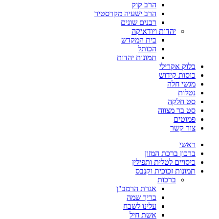
הרב קוק
הרב ישעיה מקרסטיר
רבנים שונים
יהדות ויודאיקה
בית המקדש
הכותל
תמונות יהדות
בלוק אקרילי
כוסות קידוש
מגשי חלה
נטלות
סט חלקה
סט בר מצווה
פמוטים
צור קשר
ראשי
ברכון ברכת המזון
כיסויים לטלית ותפילין
תמונות זכוכית וקנבס
ברכות
אגרת הרמב"ן
בריך שמה
עלינו לשבח
אשת חיל