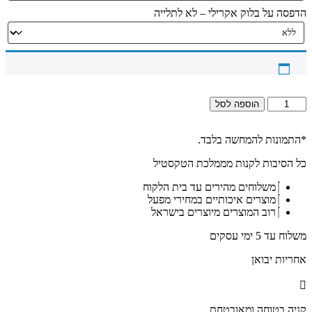
הדפסה על בלוק אקרילי – לא לתלייה
כמות
הוספה לסל
של
2877
-
*התמונות להמחשה בלבד.
ברכת
כל הסיבות לקנות מממלכת הטקסטיל
מזמור
לתודה
משלוחים מהירים עד בית הלקוח
בכיתוב
מוצרים איכותיים במחירי מפעל
זהב
רוב המוצרים מיוצרים בישראל
על
זכוכית
משלוח עד 5 ימי עסקים
שקופה
אקסטרה
אחריות יבואן
קליר
קניה בטוחה ומאובטחת