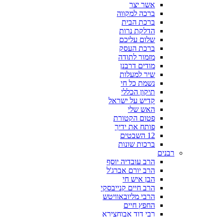
אשר יצר
ברכה למקווה
ברכת הבית
הדלקת נרות
שלום עליכם
ברכת העסק
מזמור לתודה
מודים דרבנן
שיר למעלות
נשמת כל חי
תיקון הכללי
קדיש על ישראל
האש שלי
פטום הקטורת
פותח את ידיך
12 השבטים
ברכות שונות
רבנים
הרב עובדיה יוסף
הרב יורם אברג'ל
הבן איש חי
הרב חיים קנייבסקי
הרבי מליובאוויטש
החפץ חיים
רבי דוד אבוחצירא