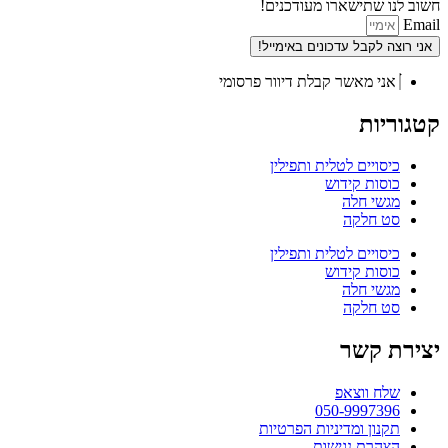
חשוב לנו שתישארו מעודכנים!
Email
אני רוצה לקבל עדכונים באימייל!
אני מאשר קבלת דיוור פרסומי
קטגוריות
כיסויים לטלית ותפילין
כוסות קידוש
מגשי חלה
סט חלקה
כיסויים לטלית ותפילין
כוסות קידוש
מגשי חלה
סט חלקה
יצירת קשר
שלח ווצאפ
050-9997396
תקנון ומדיניות הפרטיות
הצהרת נגישות