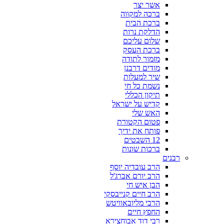
אשר יצר
ברכה למקווה
ברכת הבית
הדלקת נרות
שלום עליכם
ברכת העסק
מזמור לתודה
מודים דרבנן
שיר למעלות
נשמת כל חי
תיקון הכללי
קדיש על ישראל
האש שלי
פטום הקטורת
פותח את ידיך
12 השבטים
ברכות שונות
רבנים
הרב עובדיה יוסף
הרב יורם אברג'ל
הבן איש חי
הרב חיים קנייבסקי
הרבי מליובאוויטש
החפץ חיים
רבי דוד אבוחצירא