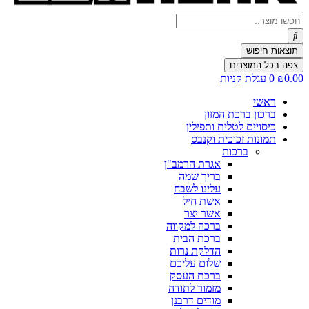
Search
...
תוצאות חיפוש
צפה בכל המוצרים
0.00
₪
0
עגלת קניות
ראשי
ברכון ברכת המזון
כיסויים לטלית ותפילין
תמונות זכוכית וקנבס
ברכות
אגרת הרמב"ן
בריך שמה
עלינו לשבח
אשת חיל
אשר יצר
ברכה למקווה
ברכת הבית
הדלקת נרות
שלום עליכם
ברכת העסק
מזמור לתודה
מודים דרבנן