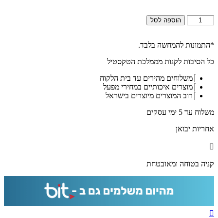
כמות
הוספה לסל
של
2872
-
*התמונות להמחשה בלבד.
תמונה
כל הסיבות לקנות מממלכת הטקסטיל
מעוצבת
של
משלוחים מהירים עד בית הלקוח
ברכת
מוצרים איכותיים במחירי מפעל
העסק
רוב המוצרים מיוצרים בישראל
להדפסה
על
משלוח עד 5 ימי עסקים
קנבס
או
אחריות יבואן
זכוכית
מחוסמת
קניה בטוחה ומאובטחת