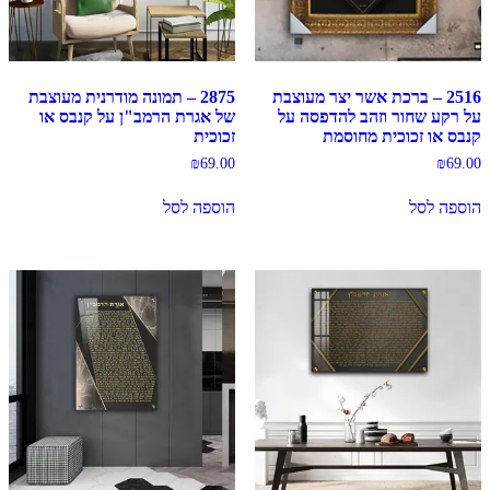
2516 – ברכת אשר יצר מעוצבת
2875 – תמונה מודרנית מעוצבת
על רקע שחור וזהב להדפסה על
של אגרת הרמב"ן על קנבס או
קנבס או זכוכית מחוסמת
זכוכית
₪
69.00
₪
69.00
הוספה לסל
הוספה לסל