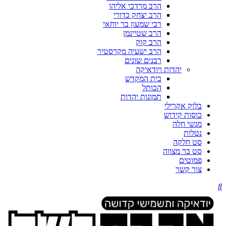
הרב מרדכי אליהו
הרב יצחק כדורי
רבי שמעון בר יוחאי
הרב שטיינמן
הרב קוק
הרב ישעיה מקרסטיר
רבנים שונים
יהדות ויודאיקה
בית המקדש
הכותל
תמונות יהדות
בלוק אקרילי
כוסות קידוש
מגשי חלה
נטלות
סט חלקה
סט בר מצווה
פמוטים
צור קשר