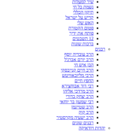
שיר למעלות
נשמת כל חי
תיקון הכללי
קדיש על ישראל
האש שלי
פטום הקטורת
פותח את ידיך
12 השבטים
ברכות שונות
רבנים
הרב עובדיה יוסף
הרב יורם אברג'ל
הבן איש חי
הרב חיים קנייבסקי
הרבי מליובאוויטש
החפץ חיים
רבי דוד אבוחצירא
הרב מרדכי אליהו
הרב יצחק כדורי
רבי שמעון בר יוחאי
הרב שטיינמן
הרב קוק
הרב ישעיה מקרסטיר
רבנים שונים
יהדות ויודאיקה