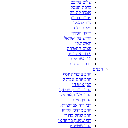
שלום עליכם
ברכת העסק
מזמור לתודה
מודים דרבנן
שיר למעלות
נשמת כל חי
תיקון הכללי
קדיש על ישראל
האש שלי
פטום הקטורת
פותח את ידיך
12 השבטים
ברכות שונות
רבנים
הרב עובדיה יוסף
הרב יורם אברג'ל
הבן איש חי
הרב חיים קנייבסקי
הרבי מליובאוויטש
החפץ חיים
רבי דוד אבוחצירא
הרב מרדכי אליהו
הרב יצחק כדורי
רבי שמעון בר יוחאי
הרב שטיינמן