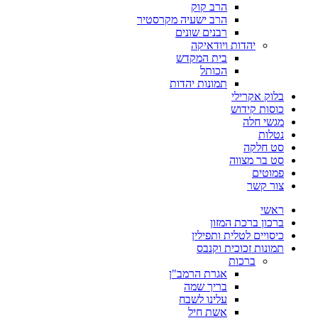
הרב קוק
הרב ישעיה מקרסטיר
רבנים שונים
יהדות ויודאיקה
בית המקדש
הכותל
תמונות יהדות
בלוק אקרילי
כוסות קידוש
מגשי חלה
נטלות
סט חלקה
סט בר מצווה
פמוטים
צור קשר
ראשי
ברכון ברכת המזון
כיסויים לטלית ותפילין
תמונות זכוכית וקנבס
ברכות
אגרת הרמב"ן
בריך שמה
עלינו לשבח
אשת חיל