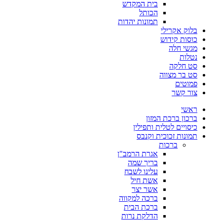
בית המקדש
הכותל
תמונות יהדות
בלוק אקרילי
כוסות קידוש
מגשי חלה
נטלות
סט חלקה
סט בר מצווה
פמוטים
צור קשר
ראשי
ברכון ברכת המזון
כיסויים לטלית ותפילין
תמונות זכוכית וקנבס
ברכות
אגרת הרמב"ן
בריך שמה
עלינו לשבח
אשת חיל
אשר יצר
ברכה למקווה
ברכת הבית
הדלקת נרות