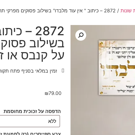
 שונות
/ 2872 – כיתוב " אין עוד מלבדו" בשילוב פסוקים מפרקי תהילים על קנבס או זכוכית
2872 – כי
בשילוב פסוקי
על קנבס או זכ
זמין במלאי בסניף פתח תקוה
₪
79.00
הדפסה על זכוכית מחוסמת
צבע ספייסרים (רק לתמונת ז