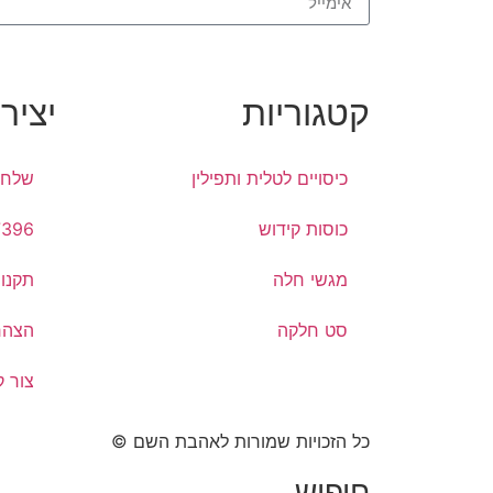
קטגוריות
יציר
כיסויים לטלית ותפילין
שלח 
כוסות קידוש
7396
מגשי חלה
תקנון
סט חלקה
הצהר
צור 
כל הזכויות שמורות לאהבת השם ©​
חיפוש