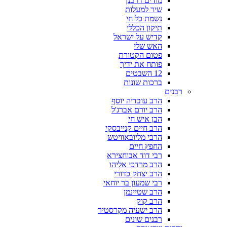
מודים דרבנן
שיר למעלות
נשמת כל חי
תיקון הכללי
קדיש על ישראל
האש שלי
פטום הקטורת
פותח את ידיך
12 השבטים
ברכות שונות
רבנים
הרב עובדיה יוסף
הרב יורם אברג'ל
הבן איש חי
הרב חיים קנייבסקי
הרבי מליובאוויטש
החפץ חיים
רבי דוד אבוחצירא
הרב מרדכי אליהו
הרב יצחק כדורי
רבי שמעון בר יוחאי
הרב שטיינמן
הרב קוק
הרב ישעיה מקרסטיר
רבנים שונים