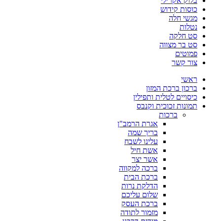
בלוק אקרילי
כוסות קידוש
מגשי חלה
נטלות
סט חלקה
סט בר מצווה
פמוטים
צור קשר
ראשי
ברכון ברכת המזון
כיסויים לטלית ותפילין
תמונות זכוכית וקנבס
ברכות
אגרת הרמב"ן
בריך שמה
עלינו לשבח
אשת חיל
אשר יצר
ברכה למקווה
ברכת הבית
הדלקת נרות
שלום עליכם
ברכת העסק
מזמור לתודה