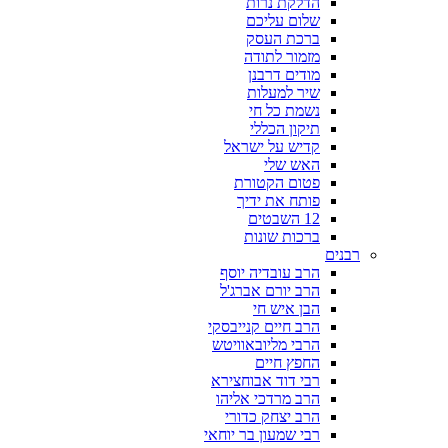
הדלקת נרות
שלום עליכם
ברכת העסק
מזמור לתודה
מודים דרבנן
שיר למעלות
נשמת כל חי
תיקון הכללי
קדיש על ישראל
האש שלי
פטום הקטורת
פותח את ידיך
12 השבטים
ברכות שונות
רבנים
הרב עובדיה יוסף
הרב יורם אברג'ל
הבן איש חי
הרב חיים קנייבסקי
הרבי מליובאוויטש
החפץ חיים
רבי דוד אבוחצירא
הרב מרדכי אליהו
הרב יצחק כדורי
רבי שמעון בר יוחאי