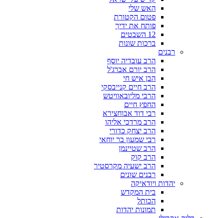
האש שלי
פטום הקטורת
פותח את ידיך
12 השבטים
ברכות שונות
רבנים
הרב עובדיה יוסף
הרב יורם אברג'ל
הבן איש חי
הרב חיים קנייבסקי
הרבי מליובאוויטש
החפץ חיים
רבי דוד אבוחצירא
הרב מרדכי אליהו
הרב יצחק כדורי
רבי שמעון בר יוחאי
הרב שטיינמן
הרב קוק
הרב ישעיה מקרסטיר
רבנים שונים
יהדות ויודאיקה
בית המקדש
הכותל
תמונות יהדות