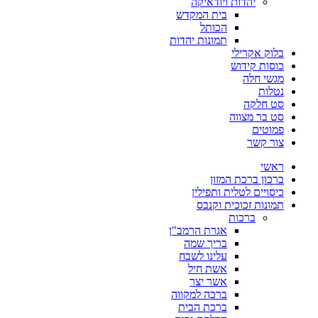
יהדות ויודאיקה
בית המקדש
הכותל
תמונות יהדות
בלוק אקרילי
כוסות קידוש
מגשי חלה
נטלות
סט חלקה
סט בר מצווה
פמוטים
צור קשר
ראשי
ברכון ברכת המזון
כיסויים לטלית ותפילין
תמונות זכוכית וקנבס
ברכות
אגרת הרמב"ן
בריך שמה
עלינו לשבח
אשת חיל
אשר יצר
ברכה למקווה
ברכת הבית