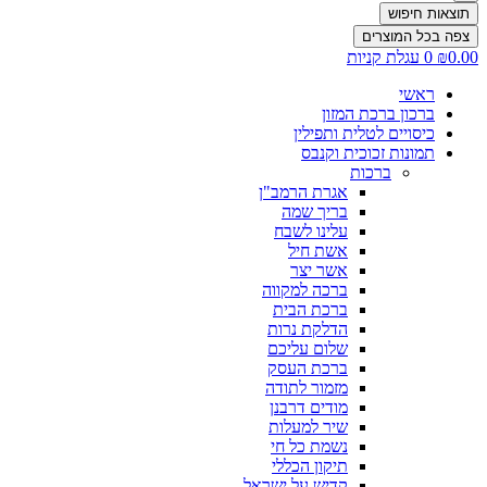
תוצאות חיפוש
צפה בכל המוצרים
0.00
₪
0
עגלת קניות
ראשי
ברכון ברכת המזון
כיסויים לטלית ותפילין
תמונות זכוכית וקנבס
ברכות
אגרת הרמב"ן
בריך שמה
עלינו לשבח
אשת חיל
אשר יצר
ברכה למקווה
ברכת הבית
הדלקת נרות
שלום עליכם
ברכת העסק
מזמור לתודה
מודים דרבנן
שיר למעלות
נשמת כל חי
תיקון הכללי
קדיש על ישראל