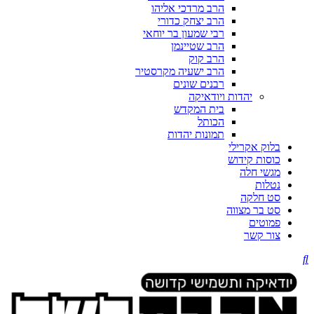
הרב מרדכי אליהו
הרב יצחק כדורי
רבי שמעון בר יוחאי
הרב שטיינמן
הרב קוק
הרב ישעיה מקרסטיר
רבנים שונים
יהדות ויודאיקה
בית המקדש
הכותל
תמונות יהדות
בלוק אקרילי
כוסות קידוש
מגשי חלה
נטלות
סט חלקה
סט בר מצווה
פמוטים
צור קשר