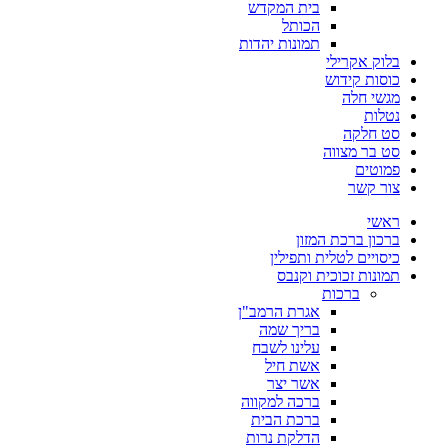
בית המקדש
הכותל
תמונות יהדות
בלוק אקרילי
כוסות קידוש
מגשי חלה
נטלות
סט חלקה
סט בר מצווה
פמוטים
צור קשר
ראשי
ברכון ברכת המזון
כיסויים לטלית ותפילין
תמונות זכוכית וקנבס
ברכות
אגרת הרמב"ן
בריך שמה
עלינו לשבח
אשת חיל
אשר יצר
ברכה למקווה
ברכת הבית
הדלקת נרות