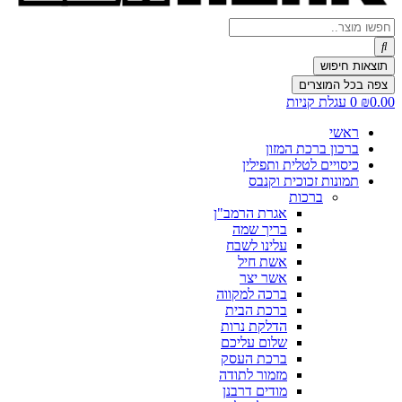
Search
...
תוצאות חיפוש
צפה בכל המוצרים
0.00
₪
0
עגלת קניות
ראשי
ברכון ברכת המזון
כיסויים לטלית ותפילין
תמונות זכוכית וקנבס
ברכות
אגרת הרמב"ן
בריך שמה
עלינו לשבח
אשת חיל
אשר יצר
ברכה למקווה
ברכת הבית
הדלקת נרות
שלום עליכם
ברכת העסק
מזמור לתודה
מודים דרבנן