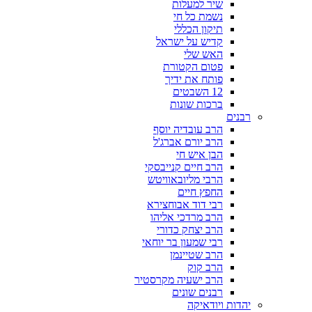
שיר למעלות
נשמת כל חי
תיקון הכללי
קדיש על ישראל
האש שלי
פטום הקטורת
פותח את ידיך
12 השבטים
ברכות שונות
רבנים
הרב עובדיה יוסף
הרב יורם אברג'ל
הבן איש חי
הרב חיים קנייבסקי
הרבי מליובאוויטש
החפץ חיים
רבי דוד אבוחצירא
הרב מרדכי אליהו
הרב יצחק כדורי
רבי שמעון בר יוחאי
הרב שטיינמן
הרב קוק
הרב ישעיה מקרסטיר
רבנים שונים
יהדות ויודאיקה