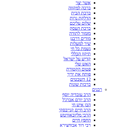
אשר יצר
ברכה למקווה
ברכת הבית
הדלקת נרות
שלום עליכם
ברכת העסק
מזמור לתודה
מודים דרבנן
שיר למעלות
נשמת כל חי
תיקון הכללי
קדיש על ישראל
האש שלי
פטום הקטורת
פותח את ידיך
12 השבטים
ברכות שונות
רבנים
הרב עובדיה יוסף
הרב יורם אברג'ל
הבן איש חי
הרב חיים קנייבסקי
הרבי מליובאוויטש
החפץ חיים
רבי דוד אבוחצירא