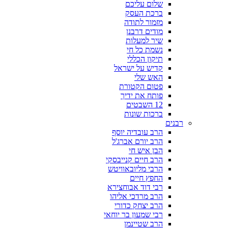
שלום עליכם
ברכת העסק
מזמור לתודה
מודים דרבנן
שיר למעלות
נשמת כל חי
תיקון הכללי
קדיש על ישראל
האש שלי
פטום הקטורת
פותח את ידיך
12 השבטים
ברכות שונות
רבנים
הרב עובדיה יוסף
הרב יורם אברג'ל
הבן איש חי
הרב חיים קנייבסקי
הרבי מליובאוויטש
החפץ חיים
רבי דוד אבוחצירא
הרב מרדכי אליהו
הרב יצחק כדורי
רבי שמעון בר יוחאי
הרב שטיינמן