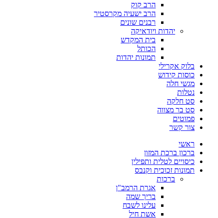
הרב קוק
הרב ישעיה מקרסטיר
רבנים שונים
יהדות ויודאיקה
בית המקדש
הכותל
תמונות יהדות
בלוק אקרילי
כוסות קידוש
מגשי חלה
נטלות
סט חלקה
סט בר מצווה
פמוטים
צור קשר
ראשי
ברכון ברכת המזון
כיסויים לטלית ותפילין
תמונות זכוכית וקנבס
ברכות
אגרת הרמב"ן
בריך שמה
עלינו לשבח
אשת חיל