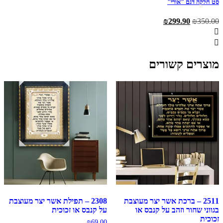
סט חלקה דגם "אורי"
המחיר
המחיר
₪
299.90
₪
350.00
המקורי
הנוכחי
היה:
הוא:
₪299.90.
₪350.00.
מוצרים קשורים
2511 – ברכת אשר יצר מעוצבת
2308 – תפילת אשר יצר מעוצבת
בגווני שחור וזהב על קנבס או
על קנבס או זכוכית
זכוכית
₪
69.00