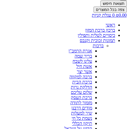
תוצאות חיפוש
צפה בכל המוצרים
0.00
₪
0
עגלת קניות
ראשי
ברכון ברכת המזון
כיסויים לטלית ותפילין
תמונות זכוכית וקנבס
ברכות
אגרת הרמב"ן
בריך שמה
עלינו לשבח
אשת חיל
אשר יצר
ברכה למקווה
ברכת הבית
הדלקת נרות
שלום עליכם
ברכת העסק
מזמור לתודה
מודים דרבנן
שיר למעלות
נשמת כל חי
תיקון הכללי
קדיש על ישראל