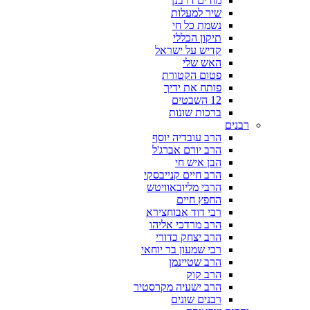
מודים דרבנן
שיר למעלות
נשמת כל חי
תיקון הכללי
קדיש על ישראל
האש שלי
פטום הקטורת
פותח את ידיך
12 השבטים
ברכות שונות
רבנים
הרב עובדיה יוסף
הרב יורם אברג'ל
הבן איש חי
הרב חיים קנייבסקי
הרבי מליובאוויטש
החפץ חיים
רבי דוד אבוחצירא
הרב מרדכי אליהו
הרב יצחק כדורי
רבי שמעון בר יוחאי
הרב שטיינמן
הרב קוק
הרב ישעיה מקרסטיר
רבנים שונים