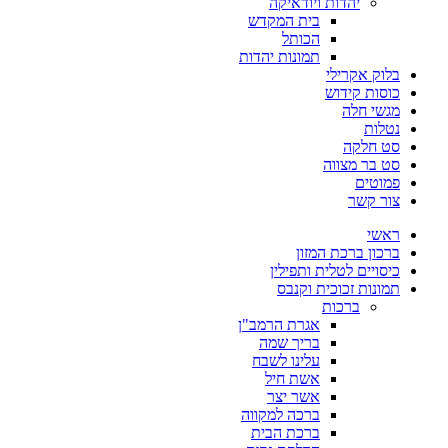
יהדות ויודאיקה
בית המקדש
הכותל
תמונות יהדות
בלוק אקרילי
כוסות קידוש
מגשי חלה
נטלות
סט חלקה
סט בר מצווה
פמוטים
צור קשר
ראשי
ברכון ברכת המזון
כיסויים לטלית ותפילין
תמונות זכוכית וקנבס
ברכות
אגרת הרמב"ן
בריך שמה
עלינו לשבח
אשת חיל
אשר יצר
ברכה למקווה
ברכת הבית