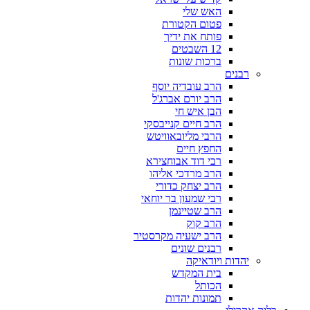
האש שלי
פטום הקטורת
פותח את ידיך
12 השבטים
ברכות שונות
רבנים
הרב עובדיה יוסף
הרב יורם אברג'ל
הבן איש חי
הרב חיים קנייבסקי
הרבי מליובאוויטש
החפץ חיים
רבי דוד אבוחצירא
הרב מרדכי אליהו
הרב יצחק כדורי
רבי שמעון בר יוחאי
הרב שטיינמן
הרב קוק
הרב ישעיה מקרסטיר
רבנים שונים
יהדות ויודאיקה
בית המקדש
הכותל
תמונות יהדות