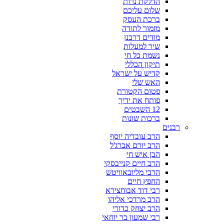
הדלקת נרות
שלום עליכם
ברכת העסק
מזמור לתודה
מודים דרבנן
שיר למעלות
נשמת כל חי
תיקון הכללי
קדיש על ישראל
האש שלי
פטום הקטורת
פותח את ידיך
12 השבטים
ברכות שונות
רבנים
הרב עובדיה יוסף
הרב יורם אברג'ל
הבן איש חי
הרב חיים קנייבסקי
הרבי מליובאוויטש
החפץ חיים
רבי דוד אבוחצירא
הרב מרדכי אליהו
הרב יצחק כדורי
רבי שמעון בר יוחאי