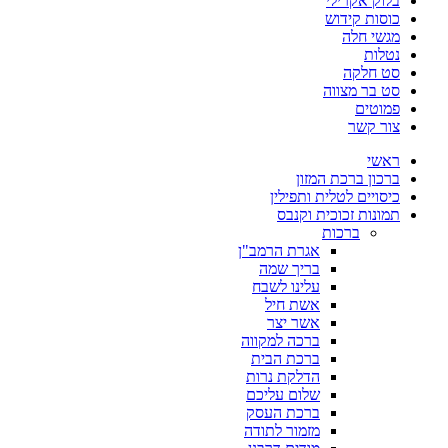
בלוק אקרילי
כוסות קידוש
מגשי חלה
נטלות
סט חלקה
סט בר מצווה
פמוטים
צור קשר
ראשי
ברכון ברכת המזון
כיסויים לטלית ותפילין
תמונות זכוכית וקנבס
ברכות
אגרת הרמב"ן
בריך שמה
עלינו לשבח
אשת חיל
אשר יצר
ברכה למקווה
ברכת הבית
הדלקת נרות
שלום עליכם
ברכת העסק
מזמור לתודה