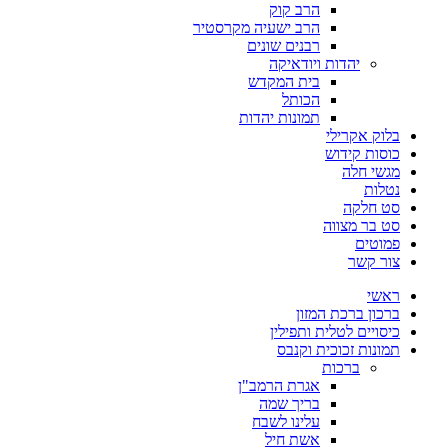
הרב קוק
הרב ישעיה מקרסטיר
רבנים שונים
יהדות ויודאיקה
בית המקדש
הכותל
תמונות יהדות
בלוק אקרילי
כוסות קידוש
מגשי חלה
נטלות
סט חלקה
סט בר מצווה
פמוטים
צור קשר
ראשי
ברכון ברכת המזון
כיסויים לטלית ותפילין
תמונות זכוכית וקנבס
ברכות
אגרת הרמב"ן
בריך שמה
עלינו לשבח
אשת חיל