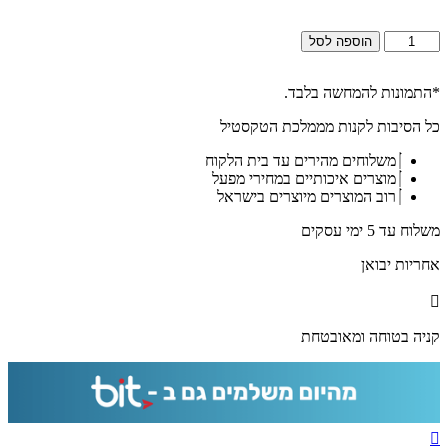
כמות
הוספה לסל
של
2860-
תמונה
*התמונות להמחשה בלבד.
מעוצבת
כל הסיבות לקנות מממלכת הטקסטיל
על
קנבס
משלוחים מהירים עד בית הלקוח
או
מוצרים איכותיים במחירי מפעל
זכוכית
רוב המוצרים מיוצרים בישראל
של
ברכות
משלוח עד 5 ימי עסקים
התורה
לבית
אחריות יבואן
כנסת
קניה בטוחה ומאובטחת