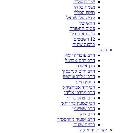
שיר למעלות
נשמת כל חי
תיקון הכללי
קדיש על ישראל
האש שלי
פטום הקטורת
פותח את ידיך
12 השבטים
ברכות שונות
רבנים
הרב עובדיה יוסף
הרב יורם אברג'ל
הבן איש חי
הרב חיים קנייבסקי
הרבי מליובאוויטש
החפץ חיים
רבי דוד אבוחצירא
הרב מרדכי אליהו
הרב יצחק כדורי
רבי שמעון בר יוחאי
הרב שטיינמן
הרב קוק
הרב ישעיה מקרסטיר
רבנים שונים
יהדות ויודאיקה