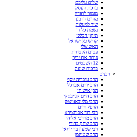
שלום עליכם
ברכת העסק
מזמור לתודה
מודים דרבנן
שיר למעלות
נשמת כל חי
תיקון הכללי
קדיש על ישראל
האש שלי
פטום הקטורת
פותח את ידיך
12 השבטים
ברכות שונות
רבנים
הרב עובדיה יוסף
הרב יורם אברג'ל
הבן איש חי
הרב חיים קנייבסקי
הרבי מליובאוויטש
החפץ חיים
רבי דוד אבוחצירא
הרב מרדכי אליהו
הרב יצחק כדורי
רבי שמעון בר יוחאי
הרב שטיינמן