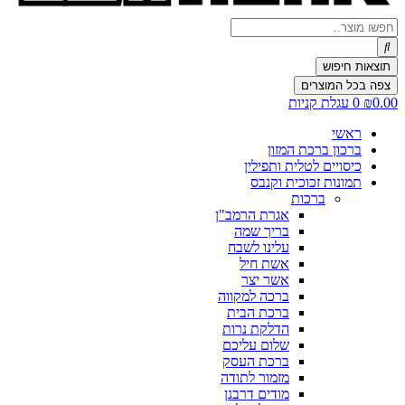
Search
...
תוצאות חיפוש
צפה בכל המוצרים
0.00
₪
0
עגלת קניות
ראשי
ברכון ברכת המזון
כיסויים לטלית ותפילין
תמונות זכוכית וקנבס
ברכות
אגרת הרמב"ן
בריך שמה
עלינו לשבח
אשת חיל
אשר יצר
ברכה למקווה
ברכת הבית
הדלקת נרות
שלום עליכם
ברכת העסק
מזמור לתודה
מודים דרבנן