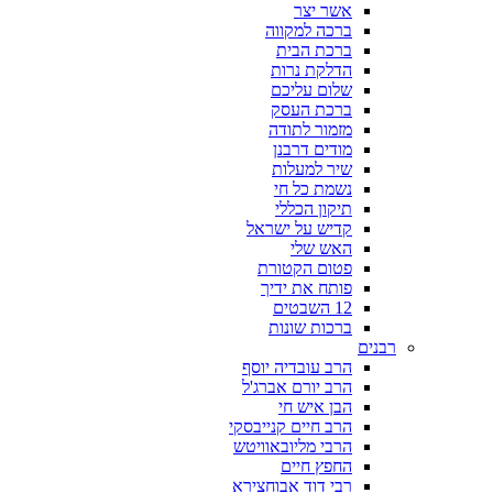
אשר יצר
ברכה למקווה
ברכת הבית
הדלקת נרות
שלום עליכם
ברכת העסק
מזמור לתודה
מודים דרבנן
שיר למעלות
נשמת כל חי
תיקון הכללי
קדיש על ישראל
האש שלי
פטום הקטורת
פותח את ידיך
12 השבטים
ברכות שונות
רבנים
הרב עובדיה יוסף
הרב יורם אברג'ל
הבן איש חי
הרב חיים קנייבסקי
הרבי מליובאוויטש
החפץ חיים
רבי דוד אבוחצירא