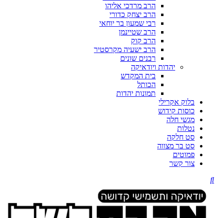
הרב מרדכי אליהו
הרב יצחק כדורי
רבי שמעון בר יוחאי
הרב שטיינמן
הרב קוק
הרב ישעיה מקרסטיר
רבנים שונים
יהדות ויודאיקה
בית המקדש
הכותל
תמונות יהדות
בלוק אקרילי
כוסות קידוש
מגשי חלה
נטלות
סט חלקה
סט בר מצווה
פמוטים
צור קשר