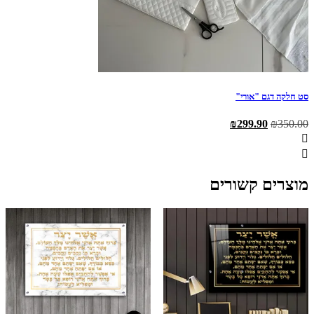
סט חלקה דגם "אורי"
המחיר
המחיר
₪
299.90
₪
350.00
המקורי
הנוכחי
היה:
הוא:
₪299.90.
₪350.00.
מוצרים קשורים