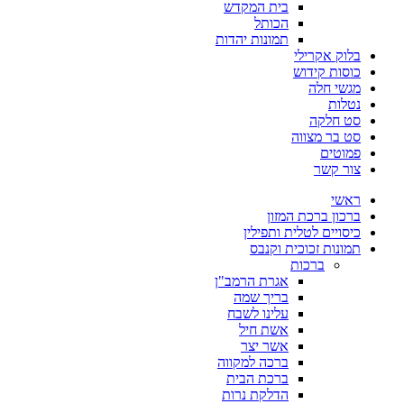
בית המקדש
הכותל
תמונות יהדות
בלוק אקרילי
כוסות קידוש
מגשי חלה
נטלות
סט חלקה
סט בר מצווה
פמוטים
צור קשר
ראשי
ברכון ברכת המזון
כיסויים לטלית ותפילין
תמונות זכוכית וקנבס
ברכות
אגרת הרמב"ן
בריך שמה
עלינו לשבח
אשת חיל
אשר יצר
ברכה למקווה
ברכת הבית
הדלקת נרות