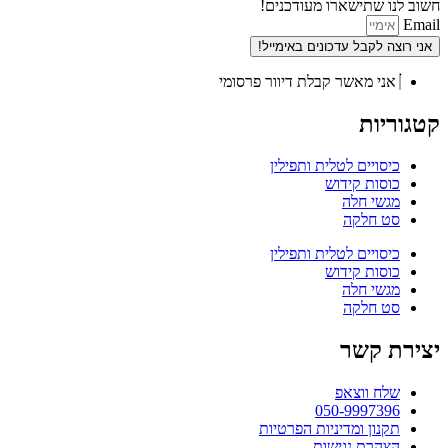
חשוב לנו שתישארו מעודכנים!
Email
אני רוצה לקבל עדכונים באימייל!
אני מאשר קבלת דיוור פרסומי
קטגוריות
כיסויים לטלית ותפילין
כוסות קידוש
מגשי חלה
סט חלקה
כיסויים לטלית ותפילין
כוסות קידוש
מגשי חלה
סט חלקה
יצירת קשר
שלח ווצאפ
050-9997396
תקנון ומדיניות הפרטיות
הצהרת נגישות