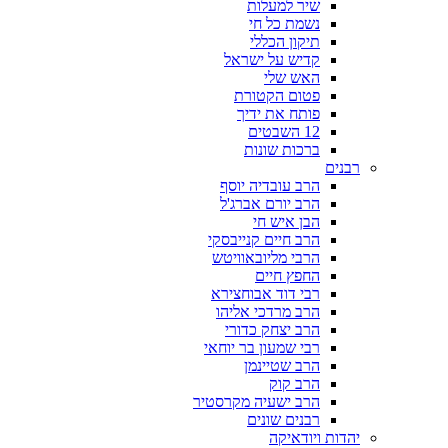
שיר למעלות
נשמת כל חי
תיקון הכללי
קדיש על ישראל
האש שלי
פטום הקטורת
פותח את ידיך
12 השבטים
ברכות שונות
רבנים
הרב עובדיה יוסף
הרב יורם אברג'ל
הבן איש חי
הרב חיים קנייבסקי
הרבי מליובאוויטש
החפץ חיים
רבי דוד אבוחצירא
הרב מרדכי אליהו
הרב יצחק כדורי
רבי שמעון בר יוחאי
הרב שטיינמן
הרב קוק
הרב ישעיה מקרסטיר
רבנים שונים
יהדות ויודאיקה