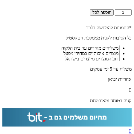
כמות
הוספה לסל
של
2847
-
*התמונות להמחשה בלבד.
תמונה
כל הסיבות לקנות מממלכת הטקסטיל
של
ברכת
משלוחים מהירים עד בית הלקוח
הבית
מוצרים איכותיים במחירי מפעל
מודרנית
רוב המוצרים מיוצרים בישראל
להדפסה
על
משלוח עד 5 ימי עסקים
קנבס
או
אחריות יבואן
זכוכית
קניה בטוחה ומאובטחת