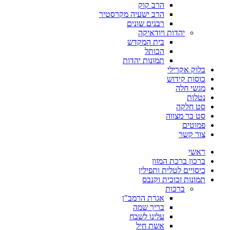
הרב קוק
הרב ישעיה מקרסטיר
רבנים שונים
יהדות ויודאיקה
בית המקדש
הכותל
תמונות יהדות
בלוק אקרילי
כוסות קידוש
מגשי חלה
נטלות
סט חלקה
סט בר מצווה
פמוטים
צור קשר
ראשי
ברכון ברכת המזון
כיסויים לטלית ותפילין
תמונות זכוכית וקנבס
ברכות
אגרת הרמב"ן
בריך שמה
עלינו לשבח
אשת חיל