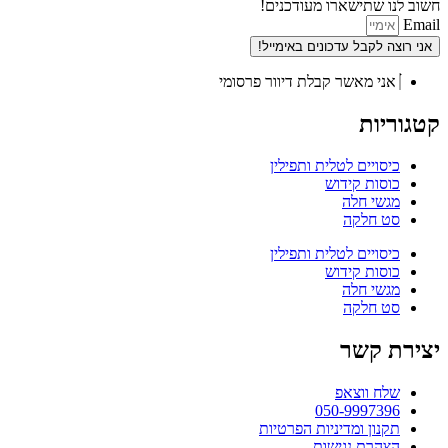
חשוב לנו שתישארו מעודכנים!
Email
אני רוצה לקבל עדכונים באימייל!
אני מאשר קבלת דיוור פרסומי
קטגוריות
כיסויים לטלית ותפילין
כוסות קידוש
מגשי חלה
סט חלקה
כיסויים לטלית ותפילין
כוסות קידוש
מגשי חלה
סט חלקה
יצירת קשר
שלח ווצאפ
050-9997396
תקנון ומדיניות הפרטיות
הצהרת נגישות