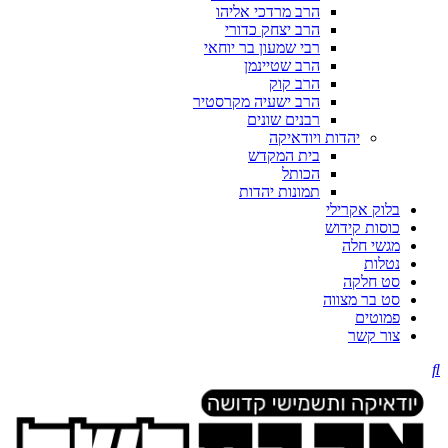
הרב מרדכי אליהו
הרב יצחק כדורי
רבי שמעון בר יוחאי
הרב שטיינמן
הרב קוק
הרב ישעיה מקרסטיר
רבנים שונים
יהדות ויודאיקה
בית המקדש
הכותל
תמונות יהדות
בלוק אקרילי
כוסות קידוש
מגשי חלה
נטלות
סט חלקה
סט בר מצווה
פמוטים
צור קשר