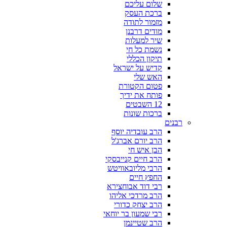
שלום עליכם
ברכת העסק
מזמור לתודה
מודים דרבנן
שיר למעלות
נשמת כל חי
תיקון הכללי
קדיש על ישראל
האש שלי
פטום הקטורת
פותח את ידיך
12 השבטים
ברכות שונות
רבנים
הרב עובדיה יוסף
הרב יורם אברג'ל
הבן איש חי
הרב חיים קנייבסקי
הרבי מליובאוויטש
החפץ חיים
רבי דוד אבוחצירא
הרב מרדכי אליהו
הרב יצחק כדורי
רבי שמעון בר יוחאי
הרב שטיינמן