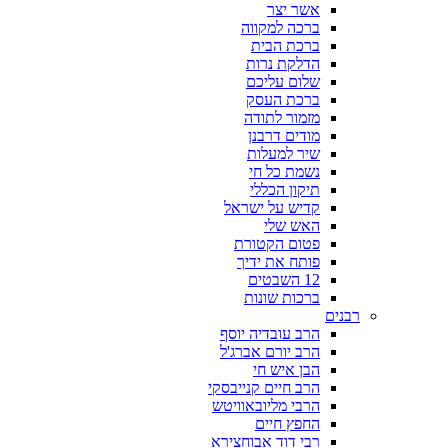
אשר יצר
ברכה למקווה
ברכת הבית
הדלקת נרות
שלום עליכם
ברכת העסק
מזמור לתודה
מודים דרבנן
שיר למעלות
נשמת כל חי
תיקון הכללי
קדיש על ישראל
האש שלי
פטום הקטורת
פותח את ידיך
12 השבטים
ברכות שונות
רבנים
הרב עובדיה יוסף
הרב יורם אברג'ל
הבן איש חי
הרב חיים קנייבסקי
הרבי מליובאוויטש
החפץ חיים
רבי דוד אבוחצירא