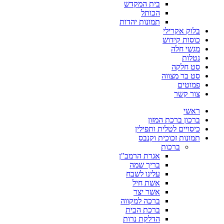
בית המקדש
הכותל
תמונות יהדות
בלוק אקרילי
כוסות קידוש
מגשי חלה
נטלות
סט חלקה
סט בר מצווה
פמוטים
צור קשר
ראשי
ברכון ברכת המזון
כיסויים לטלית ותפילין
תמונות זכוכית וקנבס
ברכות
אגרת הרמב"ן
בריך שמה
עלינו לשבח
אשת חיל
אשר יצר
ברכה למקווה
ברכת הבית
הדלקת נרות