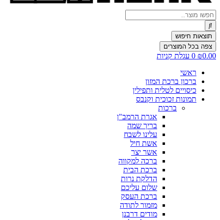
Search
...
תוצאות חיפוש
צפה בכל המוצרים
0.00
₪
0
עגלת קניות
ראשי
ברכון ברכת המזון
כיסויים לטלית ותפילין
תמונות זכוכית וקנבס
ברכות
אגרת הרמב"ן
בריך שמה
עלינו לשבח
אשת חיל
אשר יצר
ברכה למקווה
ברכת הבית
הדלקת נרות
שלום עליכם
ברכת העסק
מזמור לתודה
מודים דרבנן