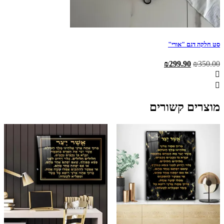
סט חלקה דגם "אורי"
המחיר
המחיר
₪
299.90
₪
350.00
המקורי
הנוכחי
היה:
הוא:
₪299.90.
₪350.00.
מוצרים קשורים