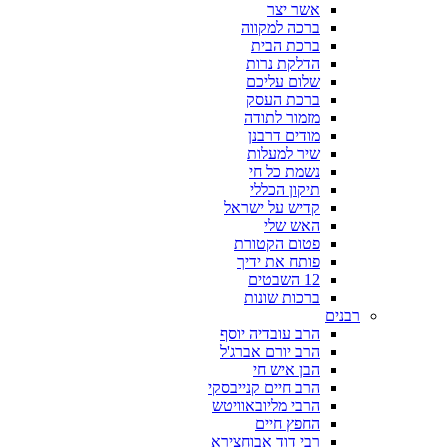
אשר יצר
ברכה למקווה
ברכת הבית
הדלקת נרות
שלום עליכם
ברכת העסק
מזמור לתודה
מודים דרבנן
שיר למעלות
נשמת כל חי
תיקון הכללי
קדיש על ישראל
האש שלי
פטום הקטורת
פותח את ידיך
12 השבטים
ברכות שונות
רבנים
הרב עובדיה יוסף
הרב יורם אברג'ל
הבן איש חי
הרב חיים קנייבסקי
הרבי מליובאוויטש
החפץ חיים
רבי דוד אבוחצירא