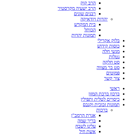
הרב קוק
הרב ישעיה מקרסטיר
רבנים שונים
יהדות ויודאיקה
בית המקדש
הכותל
תמונות יהדות
בלוק אקרילי
כוסות קידוש
מגשי חלה
נטלות
סט חלקה
סט בר מצווה
פמוטים
צור קשר
ראשי
ברכון ברכת המזון
כיסויים לטלית ותפילין
תמונות זכוכית וקנבס
ברכות
אגרת הרמב"ן
בריך שמה
עלינו לשבח
אשת חיל