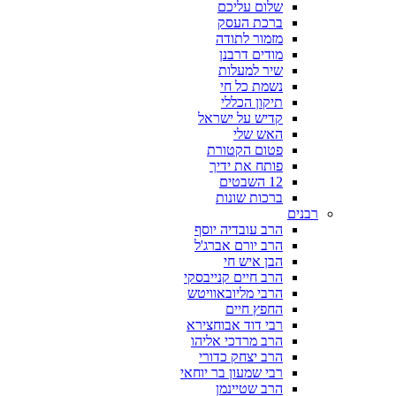
שלום עליכם
ברכת העסק
מזמור לתודה
מודים דרבנן
שיר למעלות
נשמת כל חי
תיקון הכללי
קדיש על ישראל
האש שלי
פטום הקטורת
פותח את ידיך
12 השבטים
ברכות שונות
רבנים
הרב עובדיה יוסף
הרב יורם אברג'ל
הבן איש חי
הרב חיים קנייבסקי
הרבי מליובאוויטש
החפץ חיים
רבי דוד אבוחצירא
הרב מרדכי אליהו
הרב יצחק כדורי
רבי שמעון בר יוחאי
הרב שטיינמן