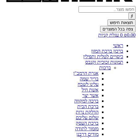
Search
...
תוצאות חיפוש
צפה בכל המוצרים
0.00
₪
0
עגלת קניות
ראשי
ברכון ברכת המזון
כיסויים לטלית ותפילין
תמונות זכוכית וקנבס
ברכות
אגרת הרמב"ן
בריך שמה
עלינו לשבח
אשת חיל
אשר יצר
ברכה למקווה
ברכת הבית
הדלקת נרות
שלום עליכם
ברכת העסק
מזמור לתודה
מודים דרבנן