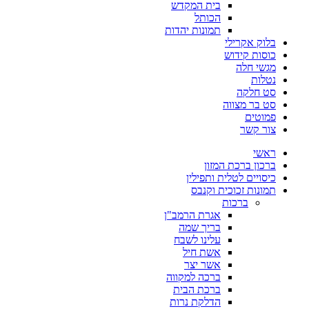
בית המקדש
הכותל
תמונות יהדות
בלוק אקרילי
כוסות קידוש
מגשי חלה
נטלות
סט חלקה
סט בר מצווה
פמוטים
צור קשר
ראשי
ברכון ברכת המזון
כיסויים לטלית ותפילין
תמונות זכוכית וקנבס
ברכות
אגרת הרמב"ן
בריך שמה
עלינו לשבח
אשת חיל
אשר יצר
ברכה למקווה
ברכת הבית
הדלקת נרות