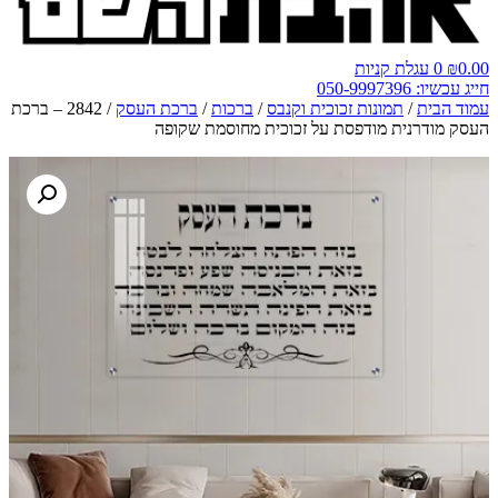
0.00
₪
0
עגלת קניות
חייג עכשיו: 050-9997396
עמוד הבית
/
תמונות זכוכית וקנבס
/
ברכות
/
ברכת העסק
/ 2842 – ברכת
העסק מודרנית מודפסת על זכוכית מחוסמת שקופה