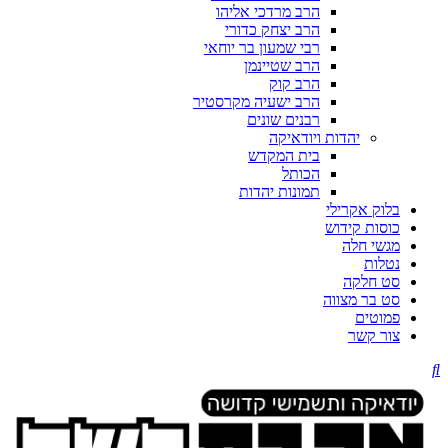
הרב מרדכי אליהו
הרב יצחק כדורי
רבי שמעון בר יוחאי
הרב שטיינמן
הרב קוק
הרב ישעיה מקרסטיר
רבנים שונים
יהדות ויודאיקה
בית המקדש
הכותל
תמונות יהדות
בלוק אקרילי
כוסות קידוש
מגשי חלה
נטלות
סט חלקה
סט בר מצווה
פמוטים
צור קשר