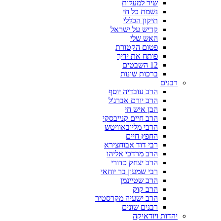
שיר למעלות
נשמת כל חי
תיקון הכללי
קדיש על ישראל
האש שלי
פטום הקטורת
פותח את ידיך
12 השבטים
ברכות שונות
רבנים
הרב עובדיה יוסף
הרב יורם אברג'ל
הבן איש חי
הרב חיים קנייבסקי
הרבי מליובאוויטש
החפץ חיים
רבי דוד אבוחצירא
הרב מרדכי אליהו
הרב יצחק כדורי
רבי שמעון בר יוחאי
הרב שטיינמן
הרב קוק
הרב ישעיה מקרסטיר
רבנים שונים
יהדות ויודאיקה