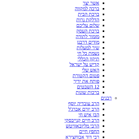
אשר יצר
ברכה למקווה
ברכת הבית
הדלקת נרות
שלום עליכם
ברכת העסק
מזמור לתודה
מודים דרבנן
שיר למעלות
נשמת כל חי
תיקון הכללי
קדיש על ישראל
האש שלי
פטום הקטורת
פותח את ידיך
12 השבטים
ברכות שונות
רבנים
הרב עובדיה יוסף
הרב יורם אברג'ל
הבן איש חי
הרב חיים קנייבסקי
הרבי מליובאוויטש
החפץ חיים
רבי דוד אבוחצירא