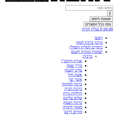
Search
...
תוצאות חיפוש
צפה בכל המוצרים
0.00
₪
0
עגלת קניות
ראשי
ברכון ברכת המזון
כיסויים לטלית ותפילין
תמונות זכוכית וקנבס
ברכות
אגרת הרמב"ן
בריך שמה
עלינו לשבח
אשת חיל
אשר יצר
ברכה למקווה
ברכת הבית
הדלקת נרות
שלום עליכם
ברכת העסק
מזמור לתודה
מודים דרבנן