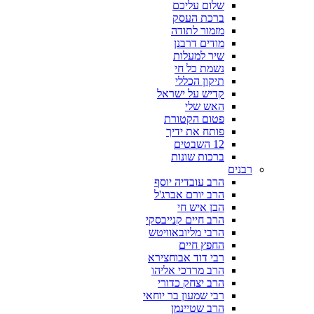
שלום עליכם
ברכת העסק
מזמור לתודה
מודים דרבנן
שיר למעלות
נשמת כל חי
תיקון הכללי
קדיש על ישראל
האש שלי
פטום הקטורת
פותח את ידיך
12 השבטים
ברכות שונות
רבנים
הרב עובדיה יוסף
הרב יורם אברג'ל
הבן איש חי
הרב חיים קנייבסקי
הרבי מליובאוויטש
החפץ חיים
רבי דוד אבוחצירא
הרב מרדכי אליהו
הרב יצחק כדורי
רבי שמעון בר יוחאי
הרב שטיינמן