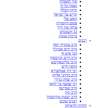
שיר למעלות
נשמת כל חי
תיקון הכללי
קדיש על ישראל
האש שלי
פטום הקטורת
פותח את ידיך
12 השבטים
ברכות שונות
רבנים
הרב עובדיה יוסף
הרב יורם אברג'ל
הבן איש חי
הרב חיים קנייבסקי
הרבי מליובאוויטש
החפץ חיים
רבי דוד אבוחצירא
הרב מרדכי אליהו
הרב יצחק כדורי
רבי שמעון בר יוחאי
הרב שטיינמן
הרב קוק
הרב ישעיה מקרסטיר
רבנים שונים
יהדות ויודאיקה