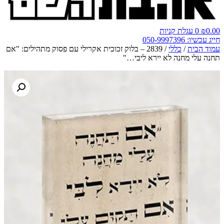
0.00
₪
0
עגלת קניות
חייג עכשיו: 050-9997396
עמוד הבית
/
כללי
/ 2839 – בלוק זכוכית אקרילי עם פסוק מתהילים: "אם
תחנה עלי מחנה לא יירא ליבי…"