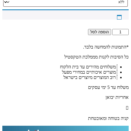
כמות
הוספה לסל
של
2839
–
*התמונות להמחשה בלבד.
בלוק
כל הסיבות לקנות מממלכת הטקסטיל
זכוכית
אקרילי
משלוחים מהירים עד בית הלקוח
עם
מוצרים איכותיים במחירי מפעל
פסוק
רוב המוצרים מיוצרים בישראל
מתהילים:
"אם
משלוח עד 5 ימי עסקים
תחנה
עלי
אחריות יבואן
מחנה
לא
יירא
ליבי..."
קניה בטוחה ומאובטחת