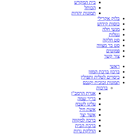
בית המקדש
הכותל
תמונות יהדות
בלוק אקרילי
כוסות קידוש
מגשי חלה
נטלות
סט חלקה
סט בר מצווה
פמוטים
צור קשר
ראשי
ברכון ברכת המזון
כיסויים לטלית ותפילין
תמונות זכוכית וקנבס
ברכות
אגרת הרמב"ן
בריך שמה
עלינו לשבח
אשת חיל
אשר יצר
ברכה למקווה
ברכת הבית
הדלקת נרות