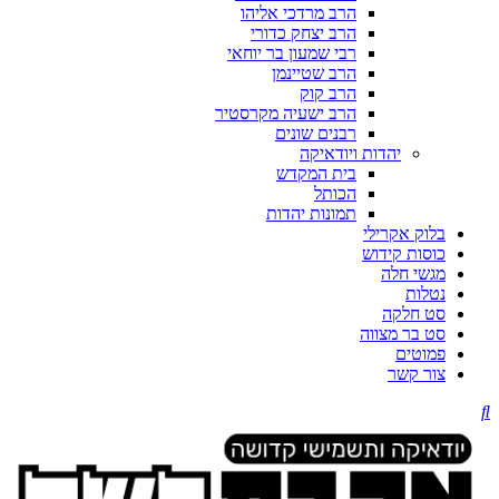
הרב מרדכי אליהו
הרב יצחק כדורי
רבי שמעון בר יוחאי
הרב שטיינמן
הרב קוק
הרב ישעיה מקרסטיר
רבנים שונים
יהדות ויודאיקה
בית המקדש
הכותל
תמונות יהדות
בלוק אקרילי
כוסות קידוש
מגשי חלה
נטלות
סט חלקה
סט בר מצווה
פמוטים
צור קשר