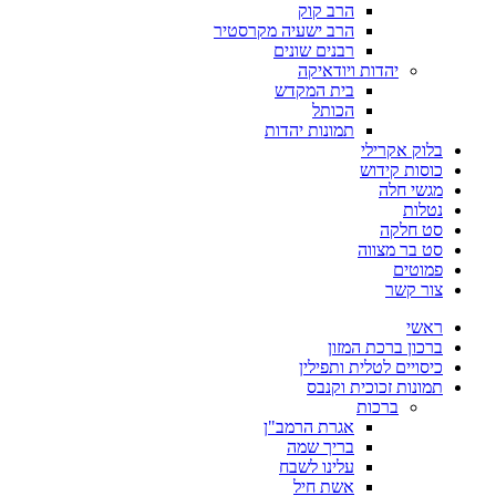
הרב קוק
הרב ישעיה מקרסטיר
רבנים שונים
יהדות ויודאיקה
בית המקדש
הכותל
תמונות יהדות
בלוק אקרילי
כוסות קידוש
מגשי חלה
נטלות
סט חלקה
סט בר מצווה
פמוטים
צור קשר
ראשי
ברכון ברכת המזון
כיסויים לטלית ותפילין
תמונות זכוכית וקנבס
ברכות
אגרת הרמב"ן
בריך שמה
עלינו לשבח
אשת חיל