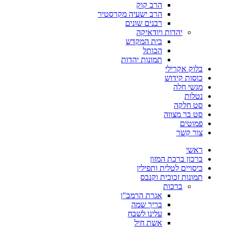
הרב קוק
הרב ישעיה מקרסטיר
רבנים שונים
יהדות ויודאיקה
בית המקדש
הכותל
תמונות יהדות
בלוק אקרילי
כוסות קידוש
מגשי חלה
נטלות
סט חלקה
סט בר מצווה
פמוטים
צור קשר
ראשי
ברכון ברכת המזון
כיסויים לטלית ותפילין
תמונות זכוכית וקנבס
ברכות
אגרת הרמב"ן
בריך שמה
עלינו לשבח
אשת חיל