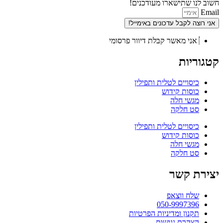
חשוב לנו שתישארו מעודכנים!
Email
אני רוצה לקבל עדכונים באימייל!
אני מאשר קבלת דיוור פרסומי
קטגוריות
כיסויים לטלית ותפילין
כוסות קידוש
מגשי חלה
סט חלקה
כיסויים לטלית ותפילין
כוסות קידוש
מגשי חלה
סט חלקה
יצירת קשר
שלח ווצאפ
050-9997396
תקנון ומדיניות הפרטיות
הצהרת נגישות