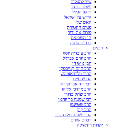
שיר למעלות
נשמת כל חי
תיקון הכללי
קדיש על ישראל
האש שלי
פטום הקטורת
פותח את ידיך
12 השבטים
ברכות שונות
רבנים
הרב עובדיה יוסף
הרב יורם אברג'ל
הבן איש חי
הרב חיים קנייבסקי
הרבי מליובאוויטש
החפץ חיים
רבי דוד אבוחצירא
הרב מרדכי אליהו
הרב יצחק כדורי
רבי שמעון בר יוחאי
הרב שטיינמן
הרב קוק
הרב ישעיה מקרסטיר
רבנים שונים
יהדות ויודאיקה