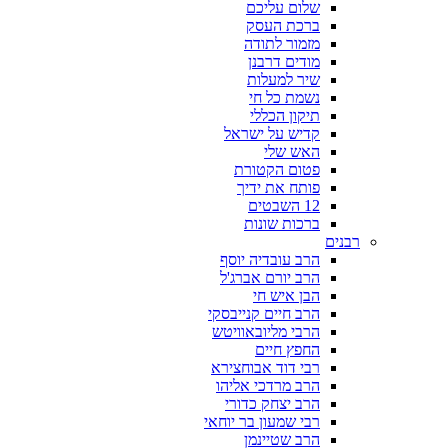
שלום עליכם
ברכת העסק
מזמור לתודה
מודים דרבנן
שיר למעלות
נשמת כל חי
תיקון הכללי
קדיש על ישראל
האש שלי
פטום הקטורת
פותח את ידיך
12 השבטים
ברכות שונות
רבנים
הרב עובדיה יוסף
הרב יורם אברג'ל
הבן איש חי
הרב חיים קנייבסקי
הרבי מליובאוויטש
החפץ חיים
רבי דוד אבוחצירא
הרב מרדכי אליהו
הרב יצחק כדורי
רבי שמעון בר יוחאי
הרב שטיינמן