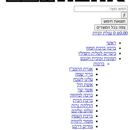
Search
...
תוצאות חיפוש
צפה בכל המוצרים
0.00
₪
0
עגלת קניות
ראשי
ברכון ברכת המזון
כיסויים לטלית ותפילין
תמונות זכוכית וקנבס
ברכות
אגרת הרמב"ן
בריך שמה
עלינו לשבח
אשת חיל
אשר יצר
ברכה למקווה
ברכת הבית
הדלקת נרות
שלום עליכם
ברכת העסק
מזמור לתודה
מודים דרבנן