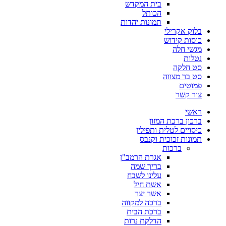
בית המקדש
הכותל
תמונות יהדות
בלוק אקרילי
כוסות קידוש
מגשי חלה
נטלות
סט חלקה
סט בר מצווה
פמוטים
צור קשר
ראשי
ברכון ברכת המזון
כיסויים לטלית ותפילין
תמונות זכוכית וקנבס
ברכות
אגרת הרמב"ן
בריך שמה
עלינו לשבח
אשת חיל
אשר יצר
ברכה למקווה
ברכת הבית
הדלקת נרות