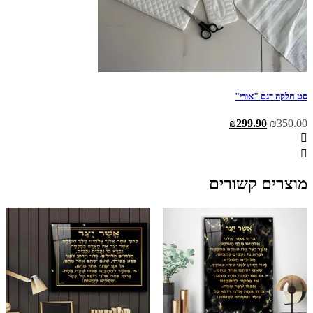
סט חלקה דגם "אורי"
המחיר
המחיר
₪
299.90
₪
350.00
המקורי
הנוכחי
היה:
הוא:
₪299.90.
₪350.00.
מוצרים קשורים