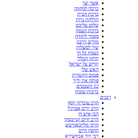
אשר יצר
ברכה למקווה
ברכת הבית
הדלקת נרות
שלום עליכם
ברכת העסק
מזמור לתודה
מודים דרבנן
שיר למעלות
נשמת כל חי
תיקון הכללי
קדיש על ישראל
האש שלי
פטום הקטורת
פותח את ידיך
12 השבטים
ברכות שונות
רבנים
הרב עובדיה יוסף
הרב יורם אברג'ל
הבן איש חי
הרב חיים קנייבסקי
הרבי מליובאוויטש
החפץ חיים
רבי דוד אבוחצירא