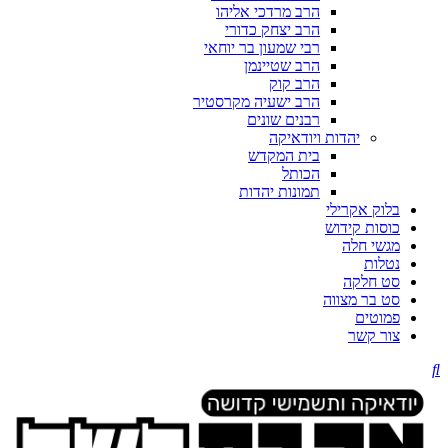
הרב מרדכי אליהו
הרב יצחק כדורי
רבי שמעון בר יוחאי
הרב שטיינמן
הרב קוק
הרב ישעיה מקרסטיר
רבנים שונים
יהדות ויודאיקה
בית המקדש
הכותל
תמונות יהדות
בלוק אקרילי
כוסות קידוש
מגשי חלה
נטלות
סט חלקה
סט בר מצווה
פמוטים
צור קשר