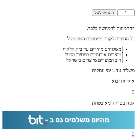
כמות
הוספה לסל
של
2827
-
*התמונות להמחשה בלבד.
תמונה
כל הסיבות לקנות מממלכת הטקסטיל
של
ברכת
משלוחים מהירים עד בית הלקוח
עלינו
מוצרים איכותיים במחירי מפעל
לשבח
רוב המוצרים מיוצרים בישראל
לבית
כנסת
משלוח עד 5 ימי עסקים
על
קנבס
אחריות יבואן
או
זכוכית
מחוסמת
קניה בטוחה ומאובטחת