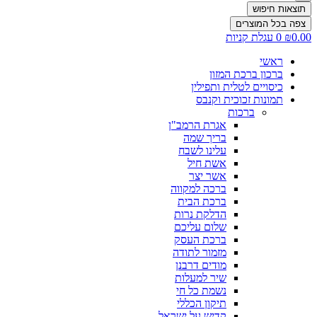
תוצאות חיפוש
צפה בכל המוצרים
0.00
₪
0
עגלת קניות
ראשי
ברכון ברכת המזון
כיסויים לטלית ותפילין
תמונות זכוכית וקנבס
ברכות
אגרת הרמב"ן
בריך שמה
עלינו לשבח
אשת חיל
אשר יצר
ברכה למקווה
ברכת הבית
הדלקת נרות
שלום עליכם
ברכת העסק
מזמור לתודה
מודים דרבנן
שיר למעלות
נשמת כל חי
תיקון הכללי
קדיש על ישראל