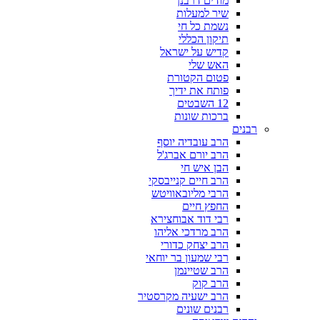
מודים דרבנן
שיר למעלות
נשמת כל חי
תיקון הכללי
קדיש על ישראל
האש שלי
פטום הקטורת
פותח את ידיך
12 השבטים
ברכות שונות
רבנים
הרב עובדיה יוסף
הרב יורם אברג'ל
הבן איש חי
הרב חיים קנייבסקי
הרבי מליובאוויטש
החפץ חיים
רבי דוד אבוחצירא
הרב מרדכי אליהו
הרב יצחק כדורי
רבי שמעון בר יוחאי
הרב שטיינמן
הרב קוק
הרב ישעיה מקרסטיר
רבנים שונים