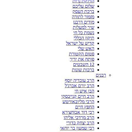
הדלקת נרות
שלום עליכם
ברכת העסק
מזמור לתודה
מודים דרבנן
שיר למעלות
נשמת כל חי
תיקון הכללי
קדיש על ישראל
האש שלי
פטום הקטורת
פותח את ידיך
12 השבטים
ברכות שונות
רבנים
הרב עובדיה יוסף
הרב יורם אברג'ל
הבן איש חי
הרב חיים קנייבסקי
הרבי מליובאוויטש
החפץ חיים
רבי דוד אבוחצירא
הרב מרדכי אליהו
הרב יצחק כדורי
רבי שמעון בר יוחאי