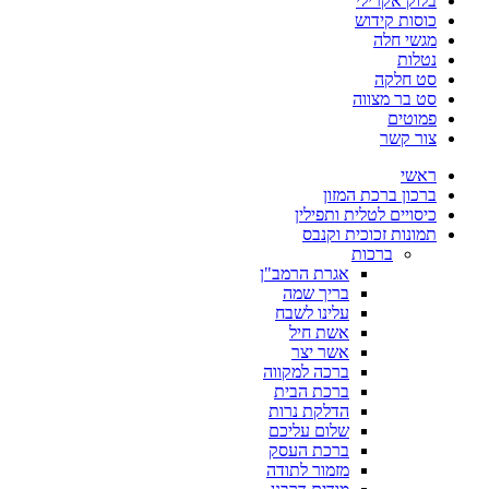
בלוק אקרילי
כוסות קידוש
מגשי חלה
נטלות
סט חלקה
סט בר מצווה
פמוטים
צור קשר
ראשי
ברכון ברכת המזון
כיסויים לטלית ותפילין
תמונות זכוכית וקנבס
ברכות
אגרת הרמב"ן
בריך שמה
עלינו לשבח
אשת חיל
אשר יצר
ברכה למקווה
ברכת הבית
הדלקת נרות
שלום עליכם
ברכת העסק
מזמור לתודה