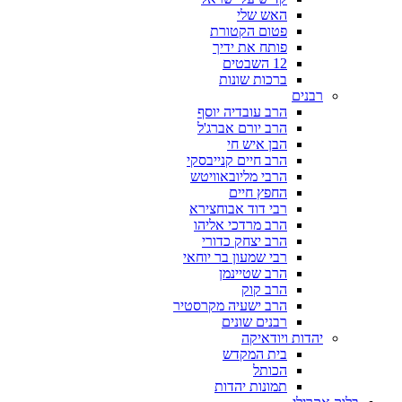
האש שלי
פטום הקטורת
פותח את ידיך
12 השבטים
ברכות שונות
רבנים
הרב עובדיה יוסף
הרב יורם אברג'ל
הבן איש חי
הרב חיים קנייבסקי
הרבי מליובאוויטש
החפץ חיים
רבי דוד אבוחצירא
הרב מרדכי אליהו
הרב יצחק כדורי
רבי שמעון בר יוחאי
הרב שטיינמן
הרב קוק
הרב ישעיה מקרסטיר
רבנים שונים
יהדות ויודאיקה
בית המקדש
הכותל
תמונות יהדות