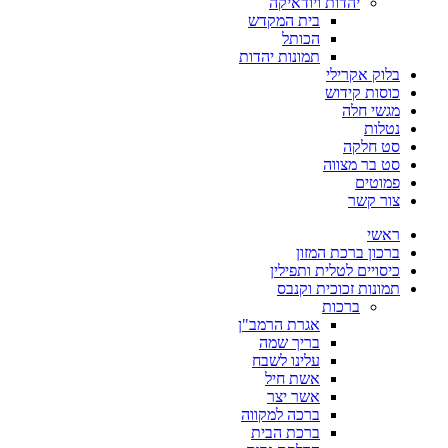
יהדות ויודאיקה
בית המקדש
הכותל
תמונות יהדות
בלוק אקרילי
כוסות קידוש
מגשי חלה
נטלות
סט חלקה
סט בר מצווה
פמוטים
צור קשר
ראשי
ברכון ברכת המזון
כיסויים לטלית ותפילין
תמונות זכוכית וקנבס
ברכות
אגרת הרמב"ן
בריך שמה
עלינו לשבח
אשת חיל
אשר יצר
ברכה למקווה
ברכת הבית