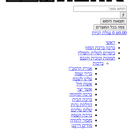
Search
...
תוצאות חיפוש
צפה בכל המוצרים
0.00
₪
0
עגלת קניות
ראשי
ברכון ברכת המזון
כיסויים לטלית ותפילין
תמונות זכוכית וקנבס
ברכות
אגרת הרמב"ן
בריך שמה
עלינו לשבח
אשת חיל
אשר יצר
ברכה למקווה
ברכת הבית
הדלקת נרות
שלום עליכם
ברכת העסק
מזמור לתודה
מודים דרבנן