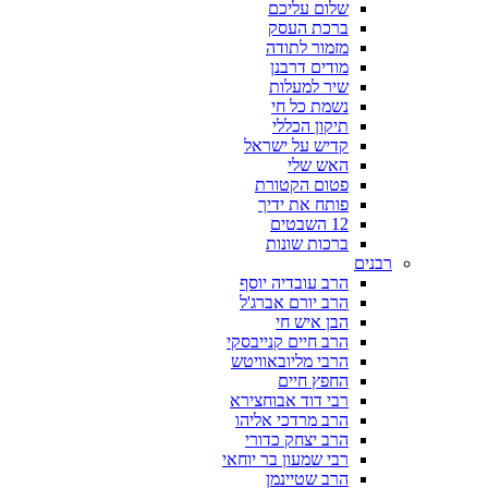
שלום עליכם
ברכת העסק
מזמור לתודה
מודים דרבנן
שיר למעלות
נשמת כל חי
תיקון הכללי
קדיש על ישראל
האש שלי
פטום הקטורת
פותח את ידיך
12 השבטים
ברכות שונות
רבנים
הרב עובדיה יוסף
הרב יורם אברג'ל
הבן איש חי
הרב חיים קנייבסקי
הרבי מליובאוויטש
החפץ חיים
רבי דוד אבוחצירא
הרב מרדכי אליהו
הרב יצחק כדורי
רבי שמעון בר יוחאי
הרב שטיינמן