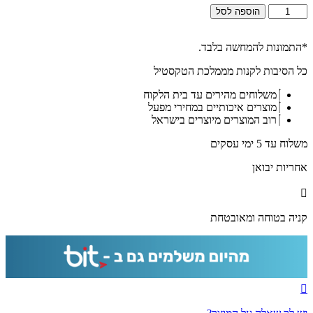
כמות
הוספה לסל
של
2807
-
*התמונות להמחשה בלבד.
תמונה
כל הסיבות לקנות מממלכת הטקסטיל
של
ברכת
משלוחים מהירים עד בית הלקוח
הבית
מוצרים איכותיים במחירי מפעל
להדפסה
רוב המוצרים מיוצרים בישראל
על
קנבס
משלוח עד 5 ימי עסקים
או
זכוכית
אחריות יבואן
קניה בטוחה ומאובטחת