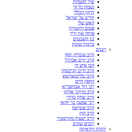
שיר למעלות
נשמת כל חי
תיקון הכללי
קדיש על ישראל
האש שלי
פטום הקטורת
פותח את ידיך
12 השבטים
ברכות שונות
רבנים
הרב עובדיה יוסף
הרב יורם אברג'ל
הבן איש חי
הרב חיים קנייבסקי
הרבי מליובאוויטש
החפץ חיים
רבי דוד אבוחצירא
הרב מרדכי אליהו
הרב יצחק כדורי
רבי שמעון בר יוחאי
הרב שטיינמן
הרב קוק
הרב ישעיה מקרסטיר
רבנים שונים
יהדות ויודאיקה