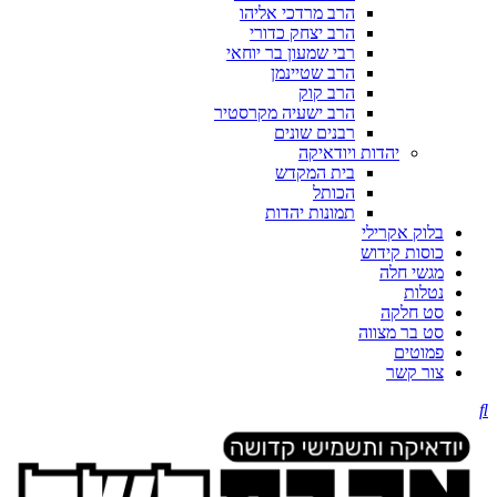
הרב מרדכי אליהו
הרב יצחק כדורי
רבי שמעון בר יוחאי
הרב שטיינמן
הרב קוק
הרב ישעיה מקרסטיר
רבנים שונים
יהדות ויודאיקה
בית המקדש
הכותל
תמונות יהדות
בלוק אקרילי
כוסות קידוש
מגשי חלה
נטלות
סט חלקה
סט בר מצווה
פמוטים
צור קשר