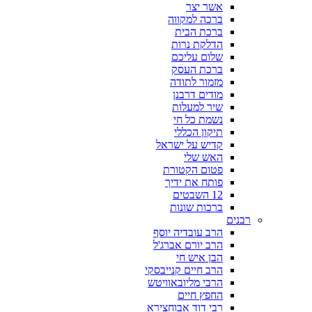
אשר יצר
ברכה למקווה
ברכת הבית
הדלקת נרות
שלום עליכם
ברכת העסק
מזמור לתודה
מודים דרבנן
שיר למעלות
נשמת כל חי
תיקון הכללי
קדיש על ישראל
האש שלי
פטום הקטורת
פותח את ידיך
12 השבטים
ברכות שונות
רבנים
הרב עובדיה יוסף
הרב יורם אברג'ל
הבן איש חי
הרב חיים קנייבסקי
הרבי מליובאוויטש
החפץ חיים
רבי דוד אבוחצירא