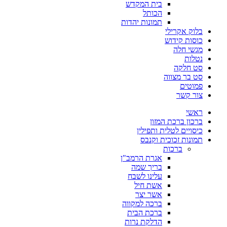
בית המקדש
הכותל
תמונות יהדות
בלוק אקרילי
כוסות קידוש
מגשי חלה
נטלות
סט חלקה
סט בר מצווה
פמוטים
צור קשר
ראשי
ברכון ברכת המזון
כיסויים לטלית ותפילין
תמונות זכוכית וקנבס
ברכות
אגרת הרמב"ן
בריך שמה
עלינו לשבח
אשת חיל
אשר יצר
ברכה למקווה
ברכת הבית
הדלקת נרות