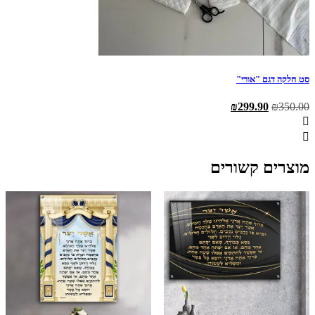
סט חלקה דגם "אורי"
המחיר
המחיר
₪
299.90
₪
350.00
המקורי
הנוכחי
היה:
הוא:
₪299.90.
₪350.00.
מוצרים קשורים