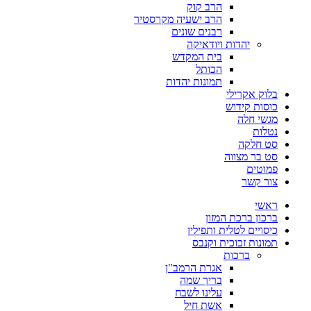
הרב קוק
הרב ישעיה מקרסטיר
רבנים שונים
יהדות ויודאיקה
בית המקדש
הכותל
תמונות יהדות
בלוק אקרילי
כוסות קידוש
מגשי חלה
נטלות
סט חלקה
סט בר מצווה
פמוטים
צור קשר
ראשי
ברכון ברכת המזון
כיסויים לטלית ותפילין
תמונות זכוכית וקנבס
ברכות
אגרת הרמב"ן
בריך שמה
עלינו לשבח
אשת חיל