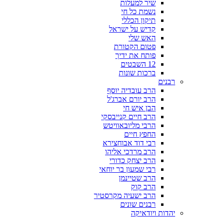
שיר למעלות
נשמת כל חי
תיקון הכללי
קדיש על ישראל
האש שלי
פטום הקטורת
פותח את ידיך
12 השבטים
ברכות שונות
רבנים
הרב עובדיה יוסף
הרב יורם אברג'ל
הבן איש חי
הרב חיים קנייבסקי
הרבי מליובאוויטש
החפץ חיים
רבי דוד אבוחצירא
הרב מרדכי אליהו
הרב יצחק כדורי
רבי שמעון בר יוחאי
הרב שטיינמן
הרב קוק
הרב ישעיה מקרסטיר
רבנים שונים
יהדות ויודאיקה