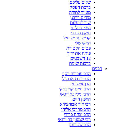
שלום עליכם
ברכת העסק
מזמור לתודה
מודים דרבנן
שיר למעלות
נשמת כל חי
תיקון הכללי
קדיש על ישראל
האש שלי
פטום הקטורת
פותח את ידיך
12 השבטים
ברכות שונות
רבנים
הרב עובדיה יוסף
הרב יורם אברג'ל
הבן איש חי
הרב חיים קנייבסקי
הרבי מליובאוויטש
החפץ חיים
רבי דוד אבוחצירא
הרב מרדכי אליהו
הרב יצחק כדורי
רבי שמעון בר יוחאי
הרב שטיינמן