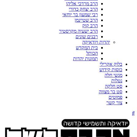
הרב מרדכי אליהו
הרב יצחק כדורי
רבי שמעון בר יוחאי
הרב שטיינמן
הרב קוק
הרב ישעיה מקרסטיר
רבנים שונים
יהדות ויודאיקה
בית המקדש
הכותל
תמונות יהדות
בלוק אקרילי
כוסות קידוש
מגשי חלה
נטלות
סט חלקה
סט בר מצווה
פמוטים
צור קשר