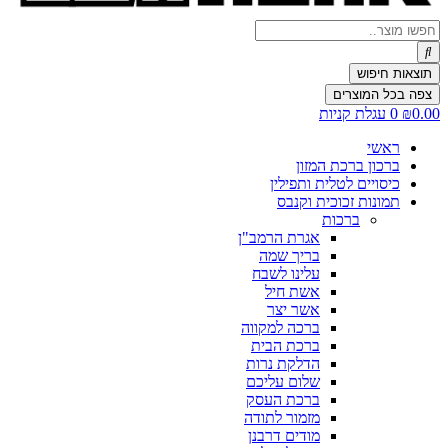
Search
...
תוצאות חיפוש
צפה בכל המוצרים
0.00
₪
0
עגלת קניות
ראשי
ברכון ברכת המזון
כיסויים לטלית ותפילין
תמונות זכוכית וקנבס
ברכות
אגרת הרמב"ן
בריך שמה
עלינו לשבח
אשת חיל
אשר יצר
ברכה למקווה
ברכת הבית
הדלקת נרות
שלום עליכם
ברכת העסק
מזמור לתודה
מודים דרבנן