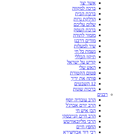
אשר יצר
ברכה למקווה
ברכת הבית
הדלקת נרות
שלום עליכם
ברכת העסק
מזמור לתודה
מודים דרבנן
שיר למעלות
נשמת כל חי
תיקון הכללי
קדיש על ישראל
האש שלי
פטום הקטורת
פותח את ידיך
12 השבטים
ברכות שונות
רבנים
הרב עובדיה יוסף
הרב יורם אברג'ל
הבן איש חי
הרב חיים קנייבסקי
הרבי מליובאוויטש
החפץ חיים
רבי דוד אבוחצירא