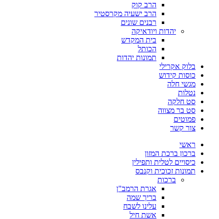
הרב קוק
הרב ישעיה מקרסטיר
רבנים שונים
יהדות ויודאיקה
בית המקדש
הכותל
תמונות יהדות
בלוק אקרילי
כוסות קידוש
מגשי חלה
נטלות
סט חלקה
סט בר מצווה
פמוטים
צור קשר
ראשי
ברכון ברכת המזון
כיסויים לטלית ותפילין
תמונות זכוכית וקנבס
ברכות
אגרת הרמב"ן
בריך שמה
עלינו לשבח
אשת חיל