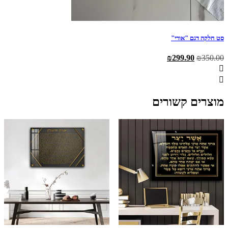
סט חלקה דגם "אורי"
המחיר
המחיר
₪
299.90
₪
350.00
המקורי
הנוכחי
היה:
הוא:
₪299.90.
₪350.00.
מוצרים קשורים