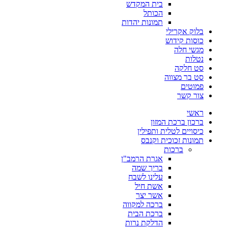
בית המקדש
הכותל
תמונות יהדות
בלוק אקרילי
כוסות קידוש
מגשי חלה
נטלות
סט חלקה
סט בר מצווה
פמוטים
צור קשר
ראשי
ברכון ברכת המזון
כיסויים לטלית ותפילין
תמונות זכוכית וקנבס
ברכות
אגרת הרמב"ן
בריך שמה
עלינו לשבח
אשת חיל
אשר יצר
ברכה למקווה
ברכת הבית
הדלקת נרות