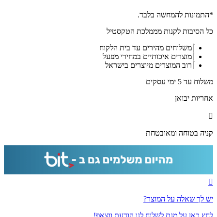
2769
-
*התמונות להמחשה בלבד.
ברכת
כל הסיבות לקנות מממלכת הטקסטיל
מודים
דרבנן
משלוחים מהירים עד בית הלקוח
מעוצבת
מוצרים איכותיים במחירי מפעל
לבית
רוב המוצרים מיוצרים בישראל
כנסת
על
משלוח עד 5 ימי עסקים
קנבס
או
אחריות יבואן
זכוכית
מחוסמת
קניה בטוחה ומאובטחת
יש לך שאלה על המוצר?
לחץ כאן על מנת לשלוח לנו הודעת ווצאפ!