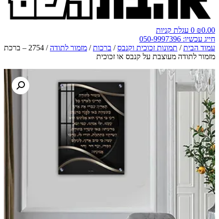
0.00
₪
0
עגלת קניות
חייג עכשיו: 050-9997396
עמוד הבית
/
תמונות זכוכית וקנבס
/
ברכות
/
מזמור לתודה
/ 2754 – ברכת
מזמור לתודה מעוצבת על קנבס או זכוכית