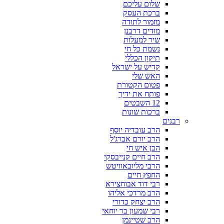
שלום עליכם
ברכת העסק
מזמור לתודה
מודים דרבנן
שיר למעלות
נשמת כל חי
תיקון הכללי
קדיש על ישראל
האש שלי
פטום הקטורת
פותח את ידיך
12 השבטים
ברכות שונות
רבנים
הרב עובדיה יוסף
הרב יורם אברג'ל
הבן איש חי
הרב חיים קנייבסקי
הרבי מליובאוויטש
החפץ חיים
רבי דוד אבוחצירא
הרב מרדכי אליהו
הרב יצחק כדורי
רבי שמעון בר יוחאי
הרב שטיינמן