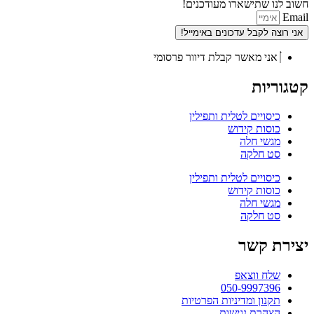
חשוב לנו שתישארו מעודכנים!
Email
אני רוצה לקבל עדכונים באימייל!
אני מאשר קבלת דיוור פרסומי
קטגוריות
כיסויים לטלית ותפילין
כוסות קידוש
מגשי חלה
סט חלקה
כיסויים לטלית ותפילין
כוסות קידוש
מגשי חלה
סט חלקה
יצירת קשר
שלח ווצאפ
050-9997396
תקנון ומדיניות הפרטיות
הצהרת נגישות