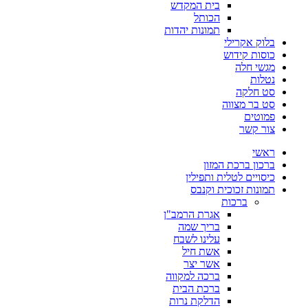
בית המקדש
הכותל
תמונות יהדות
בלוק אקרילי
כוסות קידוש
מגשי חלה
נטלות
סט חלקה
סט בר מצווה
פמוטים
צור קשר
ראשי
ברכון ברכת המזון
כיסויים לטלית ותפילין
תמונות זכוכית וקנבס
ברכות
אגרת הרמב"ן
בריך שמה
עלינו לשבח
אשת חיל
אשר יצר
ברכה למקווה
ברכת הבית
הדלקת נרות