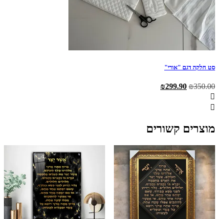
סט חלקה דגם "אורי"
המחיר
המחיר
₪
299.90
₪
350.00
המקורי
הנוכחי
היה:
הוא:
₪299.90.
₪350.00.
מוצרים קשורים