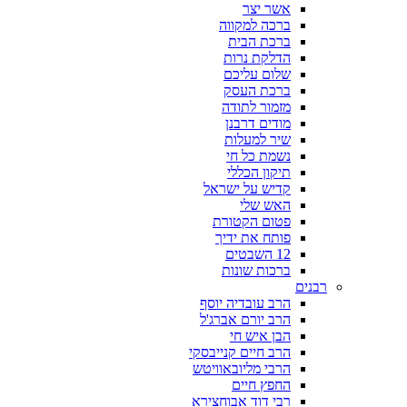
אשר יצר
ברכה למקווה
ברכת הבית
הדלקת נרות
שלום עליכם
ברכת העסק
מזמור לתודה
מודים דרבנן
שיר למעלות
נשמת כל חי
תיקון הכללי
קדיש על ישראל
האש שלי
פטום הקטורת
פותח את ידיך
12 השבטים
ברכות שונות
רבנים
הרב עובדיה יוסף
הרב יורם אברג'ל
הבן איש חי
הרב חיים קנייבסקי
הרבי מליובאוויטש
החפץ חיים
רבי דוד אבוחצירא