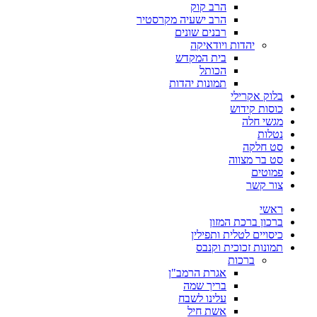
הרב קוק
הרב ישעיה מקרסטיר
רבנים שונים
יהדות ויודאיקה
בית המקדש
הכותל
תמונות יהדות
בלוק אקרילי
כוסות קידוש
מגשי חלה
נטלות
סט חלקה
סט בר מצווה
פמוטים
צור קשר
ראשי
ברכון ברכת המזון
כיסויים לטלית ותפילין
תמונות זכוכית וקנבס
ברכות
אגרת הרמב"ן
בריך שמה
עלינו לשבח
אשת חיל