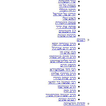
שיר למעלות
נשמת כל חי
תיקון הכללי
קדיש על ישראל
האש שלי
פטום הקטורת
פותח את ידיך
12 השבטים
ברכות שונות
רבנים
הרב עובדיה יוסף
הרב יורם אברג'ל
הבן איש חי
הרב חיים קנייבסקי
הרבי מליובאוויטש
החפץ חיים
רבי דוד אבוחצירא
הרב מרדכי אליהו
הרב יצחק כדורי
רבי שמעון בר יוחאי
הרב שטיינמן
הרב קוק
הרב ישעיה מקרסטיר
רבנים שונים
יהדות ויודאיקה