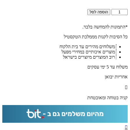
כמות
הוספה לסל
של
2754
-
*התמונות להמחשה בלבד.
ברכת
כל הסיבות לקנות מממלכת הטקסטיל
מזמור
לתודה
משלוחים מהירים עד בית הלקוח
מעוצבת
מוצרים איכותיים במחירי מפעל
על
רוב המוצרים מיוצרים בישראל
קנבס
או
משלוח עד 5 ימי עסקים
זכוכית
אחריות יבואן
קניה בטוחה ומאובטחת