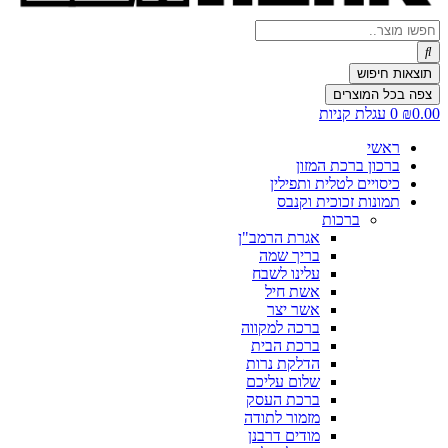
Search
...
תוצאות חיפוש
צפה בכל המוצרים
0.00
₪
0
עגלת קניות
ראשי
ברכון ברכת המזון
כיסויים לטלית ותפילין
תמונות זכוכית וקנבס
ברכות
אגרת הרמב"ן
בריך שמה
עלינו לשבח
אשת חיל
אשר יצר
ברכה למקווה
ברכת הבית
הדלקת נרות
שלום עליכם
ברכת העסק
מזמור לתודה
מודים דרבנן