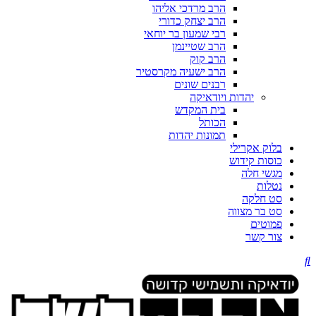
הרב מרדכי אליהו
הרב יצחק כדורי
רבי שמעון בר יוחאי
הרב שטיינמן
הרב קוק
הרב ישעיה מקרסטיר
רבנים שונים
יהדות ויודאיקה
בית המקדש
הכותל
תמונות יהדות
בלוק אקרילי
כוסות קידוש
מגשי חלה
נטלות
סט חלקה
סט בר מצווה
פמוטים
צור קשר