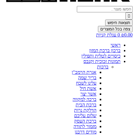
Search
...
תוצאות חיפוש
צפה בכל המוצרים
0.00
₪
0
עגלת קניות
ראשי
ברכון ברכת המזון
כיסויים לטלית ותפילין
תמונות זכוכית וקנבס
ברכות
אגרת הרמב"ן
בריך שמה
עלינו לשבח
אשת חיל
אשר יצר
ברכה למקווה
ברכת הבית
הדלקת נרות
שלום עליכם
ברכת העסק
מזמור לתודה
מודים דרבנן