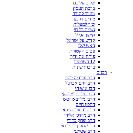
שלום עליכם
ברכת העסק
מזמור לתודה
מודים דרבנן
שיר למעלות
נשמת כל חי
תיקון הכללי
קדיש על ישראל
האש שלי
פטום הקטורת
פותח את ידיך
12 השבטים
ברכות שונות
רבנים
הרב עובדיה יוסף
הרב יורם אברג'ל
הבן איש חי
הרב חיים קנייבסקי
הרבי מליובאוויטש
החפץ חיים
רבי דוד אבוחצירא
הרב מרדכי אליהו
הרב יצחק כדורי
רבי שמעון בר יוחאי
הרב שטיינמן