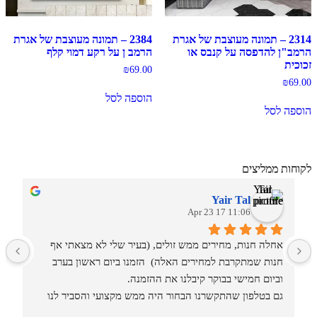
2314 – תמונה מעוצבת של אגרת
2384 – תמונה מעוצבת של אגרת
הרמב"ן להדפסה על קנבס או
הרמב ן על רקע דמוי קלף
זכוכית
₪
69.00
₪
69.00
הוספה לסל
הוספה לסל
לקוחות ממליצים
Yair Tal
11:06 17 Apr 23
אחלה חנות, מחירים ממש זולים, (בעיר שלי לא מצאתי אף 
מ
חנות שמתקרבת למחירים האלה)  הזמנו ביום ראשון בערב 
וביום חמישי בבוקר קיבלנו את ההזמנה.
גם בטלפון שהתקשרנו הבחור היה ממש מקצועי והסביר לנו 
איזה סוגים וגדלים יש בחנות.