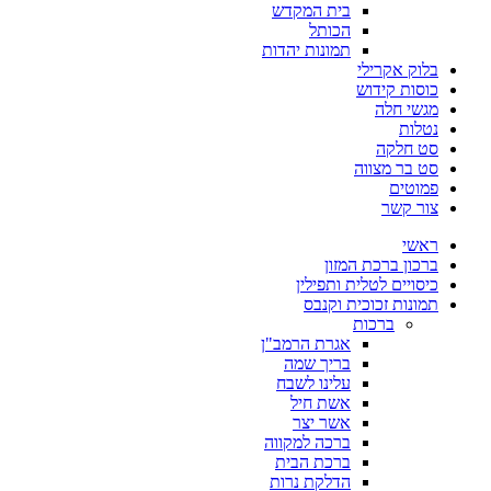
בית המקדש
הכותל
תמונות יהדות
בלוק אקרילי
כוסות קידוש
מגשי חלה
נטלות
סט חלקה
סט בר מצווה
פמוטים
צור קשר
ראשי
ברכון ברכת המזון
כיסויים לטלית ותפילין
תמונות זכוכית וקנבס
ברכות
אגרת הרמב"ן
בריך שמה
עלינו לשבח
אשת חיל
אשר יצר
ברכה למקווה
ברכת הבית
הדלקת נרות