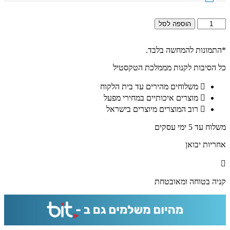
כמות
הוספה לסל
של
2752
-
*התמונות להמחשה בלבד.
תמונה
כל הסיבות לקנות מממלכת הטקסטיל
של
של
משלוחים מהירים עד בית הלקוח
שבט
יוסף
מוצרים איכותיים במחירי מפעל
מסדרת
רוב המוצרים מיוצרים בישראל
12
השבטים
משלוח עד 5 ימי עסקים
על
קנבס
אחריות יבואן
או
זכוכית
קניה בטוחה ומאובטחת