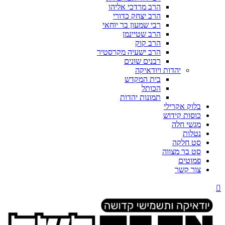
הרב מרדכי אליהו
הרב יצחק כדורי
רבי שמעון בר יוחאי
הרב שטיינמן
הרב קוק
הרב ישעיה מקרסטיר
רבנים שונים
יהדות ויודאיקה
בית המקדש
הכותל
תמונות יהדות
בלוק אקרילי
כוסות קידוש
מגשי חלה
נטלות
סט חלקה
סט בר מצווה
פמוטים
צור קשר