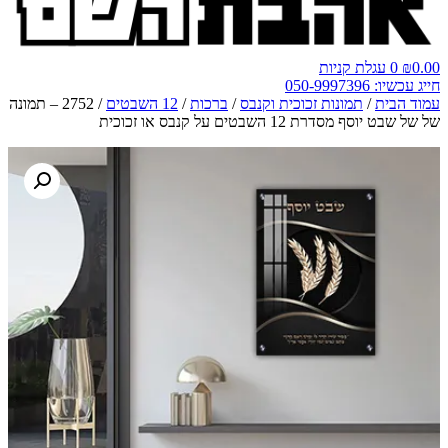
0.00
₪
0
עגלת קניות
חייג עכשיו: 050-9997396
עמוד הבית
/
תמונות זכוכית וקנבס
/
ברכות
/
12 השבטים
/ 2752 – תמונה
של של שבט יוסף מסדרת 12 השבטים על קנבס או זכוכית