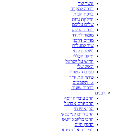
אשר יצר
ברכה למקווה
ברכת הבית
הדלקת נרות
שלום עליכם
ברכת העסק
מזמור לתודה
מודים דרבנן
שיר למעלות
נשמת כל חי
תיקון הכללי
קדיש על ישראל
האש שלי
פטום הקטורת
פותח את ידיך
12 השבטים
ברכות שונות
רבנים
הרב עובדיה יוסף
הרב יורם אברג'ל
הבן איש חי
הרב חיים קנייבסקי
הרבי מליובאוויטש
החפץ חיים
רבי דוד אבוחצירא