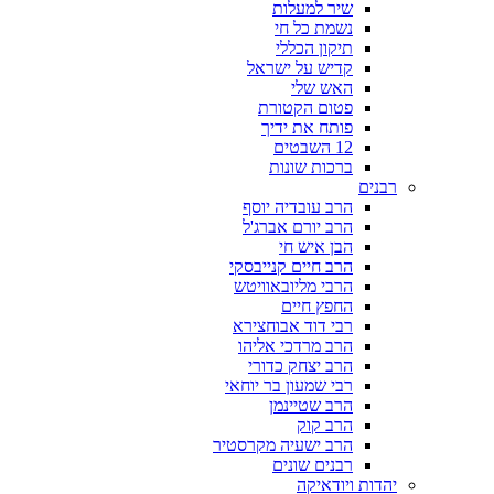
שיר למעלות
נשמת כל חי
תיקון הכללי
קדיש על ישראל
האש שלי
פטום הקטורת
פותח את ידיך
12 השבטים
ברכות שונות
רבנים
הרב עובדיה יוסף
הרב יורם אברג'ל
הבן איש חי
הרב חיים קנייבסקי
הרבי מליובאוויטש
החפץ חיים
רבי דוד אבוחצירא
הרב מרדכי אליהו
הרב יצחק כדורי
רבי שמעון בר יוחאי
הרב שטיינמן
הרב קוק
הרב ישעיה מקרסטיר
רבנים שונים
יהדות ויודאיקה