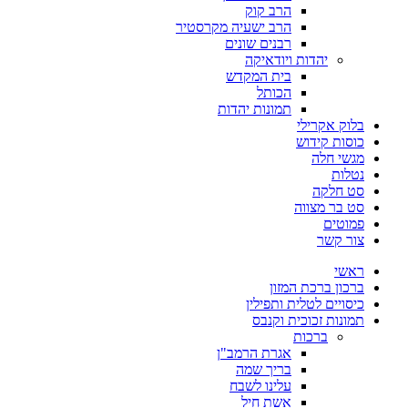
הרב קוק
הרב ישעיה מקרסטיר
רבנים שונים
יהדות ויודאיקה
בית המקדש
הכותל
תמונות יהדות
בלוק אקרילי
כוסות קידוש
מגשי חלה
נטלות
סט חלקה
סט בר מצווה
פמוטים
צור קשר
ראשי
ברכון ברכת המזון
כיסויים לטלית ותפילין
תמונות זכוכית וקנבס
ברכות
אגרת הרמב"ן
בריך שמה
עלינו לשבח
אשת חיל