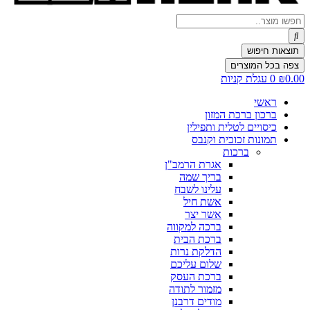
Search
...
תוצאות חיפוש
צפה בכל המוצרים
0.00
₪
0
עגלת קניות
ראשי
ברכון ברכת המזון
כיסויים לטלית ותפילין
תמונות זכוכית וקנבס
ברכות
אגרת הרמב"ן
בריך שמה
עלינו לשבח
אשת חיל
אשר יצר
ברכה למקווה
ברכת הבית
הדלקת נרות
שלום עליכם
ברכת העסק
מזמור לתודה
מודים דרבנן