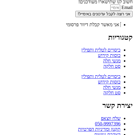
חשוב לנו שתישארו מעודכנים!
Email
אני רוצה לקבל עדכונים באימייל!
אני מאשר קבלת דיוור פרסומי
קטגוריות
כיסויים לטלית ותפילין
כוסות קידוש
מגשי חלה
סט חלקה
כיסויים לטלית ותפילין
כוסות קידוש
מגשי חלה
סט חלקה
יצירת קשר
שלח ווצאפ
050-9997396
תקנון ומדיניות הפרטיות
הצהרת נגישות