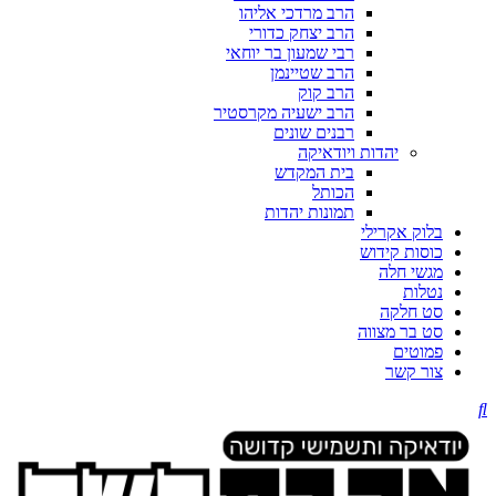
הרב מרדכי אליהו
הרב יצחק כדורי
רבי שמעון בר יוחאי
הרב שטיינמן
הרב קוק
הרב ישעיה מקרסטיר
רבנים שונים
יהדות ויודאיקה
בית המקדש
הכותל
תמונות יהדות
בלוק אקרילי
כוסות קידוש
מגשי חלה
נטלות
סט חלקה
סט בר מצווה
פמוטים
צור קשר