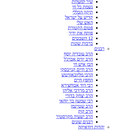
שיר למעלות
נשמת כל חי
תיקון הכללי
קדיש על ישראל
האש שלי
פטום הקטורת
פותח את ידיך
12 השבטים
ברכות שונות
רבנים
הרב עובדיה יוסף
הרב יורם אברג'ל
הבן איש חי
הרב חיים קנייבסקי
הרבי מליובאוויטש
החפץ חיים
רבי דוד אבוחצירא
הרב מרדכי אליהו
הרב יצחק כדורי
רבי שמעון בר יוחאי
הרב שטיינמן
הרב קוק
הרב ישעיה מקרסטיר
רבנים שונים
יהדות ויודאיקה