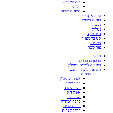
בית המקדש
הכותל
תמונות יהדות
בלוק אקרילי
כוסות קידוש
מגשי חלה
נטלות
סט חלקה
סט בר מצווה
פמוטים
צור קשר
ראשי
ברכון ברכת המזון
כיסויים לטלית ותפילין
תמונות זכוכית וקנבס
ברכות
אגרת הרמב"ן
בריך שמה
עלינו לשבח
אשת חיל
אשר יצר
ברכה למקווה
ברכת הבית
הדלקת נרות