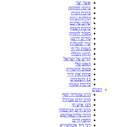
אשר יצר
ברכה למקווה
ברכת הבית
הדלקת נרות
שלום עליכם
ברכת העסק
מזמור לתודה
מודים דרבנן
שיר למעלות
נשמת כל חי
תיקון הכללי
קדיש על ישראל
האש שלי
פטום הקטורת
פותח את ידיך
12 השבטים
ברכות שונות
רבנים
הרב עובדיה יוסף
הרב יורם אברג'ל
הבן איש חי
הרב חיים קנייבסקי
הרבי מליובאוויטש
החפץ חיים
רבי דוד אבוחצירא