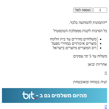
כמות
הוספה לסל
של
2744
-
*התמונות להמחשה בלבד.
תמונה
כל הסיבות לקנות מממלכת הטקסטיל
של
של
משלוחים מהירים עד בית הלקוח
שבט
מוצרים איכותיים במחירי מפעל
לוי
רוב המוצרים מיוצרים בישראל
מסדרת
12
משלוח עד 5 ימי עסקים
השבטים
על
אחריות יבואן
קנבס
או
זכוכית
קניה בטוחה ומאובטחת