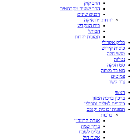
הרב קוק
הרב ישעיה מקרסטיר
רבנים שונים
יהדות ויודאיקה
בית המקדש
הכותל
תמונות יהדות
בלוק אקרילי
כוסות קידוש
מגשי חלה
נטלות
סט חלקה
סט בר מצווה
פמוטים
צור קשר
ראשי
ברכון ברכת המזון
כיסויים לטלית ותפילין
תמונות זכוכית וקנבס
ברכות
אגרת הרמב"ן
בריך שמה
עלינו לשבח
אשת חיל