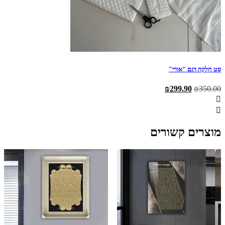
סט חלקה דגם "אורי"
המחיר
המחיר
₪
299.90
₪
350.00
המקורי
הנוכחי
היה:
הוא:
₪299.90.
₪350.00.
מוצרים קשורים