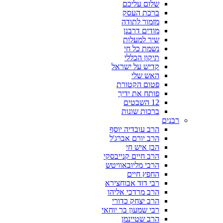
שלום עליכם
ברכת העסק
מזמור לתודה
מודים דרבנן
שיר למעלות
נשמת כל חי
תיקון הכללי
קדיש על ישראל
האש שלי
פטום הקטורת
פותח את ידיך
12 השבטים
ברכות שונות
רבנים
הרב עובדיה יוסף
הרב יורם אברג'ל
הבן איש חי
הרב חיים קנייבסקי
הרבי מליובאוויטש
החפץ חיים
רבי דוד אבוחצירא
הרב מרדכי אליהו
הרב יצחק כדורי
רבי שמעון בר יוחאי
הרב שטיינמן