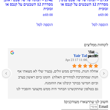
מסדרת 12 השבטים על קנבס או
מסדרת 12 השבטים על קנבס או
זכוכית
זכוכית
₪
69.00
₪
69.00
הוספה לסל
הוספה לסל
לקוחות ממליצים
Yair Tal
11:06 17 Apr 23
אחלה חנות, מחירים ממש זולים, (בעיר שלי לא מצאתי אף 
מ
חנות שמתקרבת למחירים האלה)  הזמנו ביום ראשון בערב 
וביום חמישי בבוקר קיבלנו את ההזמנה.
גם בטלפון שהתקשרנו הבחור היה ממש מקצועי והסביר לנו 
איזה סוגים וגדלים יש בחנות.
חשוב לנו שתישארו מעודכנים!
Email