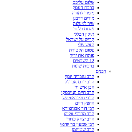
שלום עליכם
ברכת העסק
מזמור לתודה
מודים דרבנן
שיר למעלות
נשמת כל חי
תיקון הכללי
קדיש על ישראל
האש שלי
פטום הקטורת
פותח את ידיך
12 השבטים
ברכות שונות
רבנים
הרב עובדיה יוסף
הרב יורם אברג'ל
הבן איש חי
הרב חיים קנייבסקי
הרבי מליובאוויטש
החפץ חיים
רבי דוד אבוחצירא
הרב מרדכי אליהו
הרב יצחק כדורי
רבי שמעון בר יוחאי
הרב שטיינמן