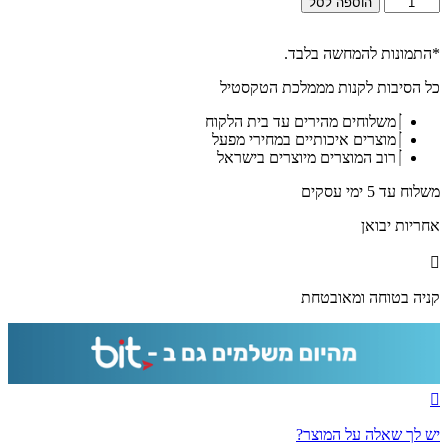
הוספה לסל
של
2743
-
*התמונות להמחשה בלבד.
תמונה
כל הסיבות לקנות מממלכת הטקסטיל
של
של
משלוחים מהירים עד בית הלקוח
שבט
מוצרים איכותיים במחירי מפעל
שמעון
רוב המוצרים מיוצרים בישראל
מסדרת
12
משלוח עד 5 ימי עסקים
השבטים
על
אחריות יבואן
קנבס
או
זכוכית
קניה בטוחה ומאובטחת
יש לך שאלה על המוצר?