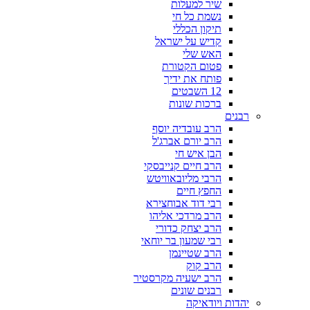
שיר למעלות
נשמת כל חי
תיקון הכללי
קדיש על ישראל
האש שלי
פטום הקטורת
פותח את ידיך
12 השבטים
ברכות שונות
רבנים
הרב עובדיה יוסף
הרב יורם אברג'ל
הבן איש חי
הרב חיים קנייבסקי
הרבי מליובאוויטש
החפץ חיים
רבי דוד אבוחצירא
הרב מרדכי אליהו
הרב יצחק כדורי
רבי שמעון בר יוחאי
הרב שטיינמן
הרב קוק
הרב ישעיה מקרסטיר
רבנים שונים
יהדות ויודאיקה