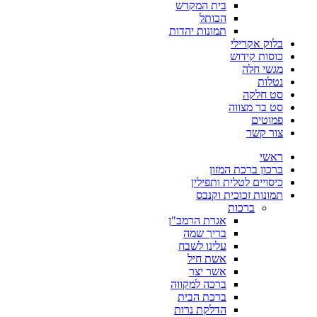
בית המקדש
הכותל
תמונות יהדות
בלוק אקרילי
כוסות קידוש
מגשי חלה
נטלות
סט חלקה
סט בר מצווה
פמוטים
צור קשר
ראשי
ברכון ברכת המזון
כיסויים לטלית ותפילין
תמונות זכוכית וקנבס
ברכות
אגרת הרמב"ן
בריך שמה
עלינו לשבח
אשת חיל
אשר יצר
ברכה למקווה
ברכת הבית
הדלקת נרות