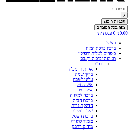
Search
...
תוצאות חיפוש
צפה בכל המוצרים
0.00
₪
0
עגלת קניות
ראשי
ברכון ברכת המזון
כיסויים לטלית ותפילין
תמונות זכוכית וקנבס
ברכות
אגרת הרמב"ן
בריך שמה
עלינו לשבח
אשת חיל
אשר יצר
ברכה למקווה
ברכת הבית
הדלקת נרות
שלום עליכם
ברכת העסק
מזמור לתודה
מודים דרבנן