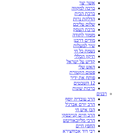
אשר יצר
ברכה למקווה
ברכת הבית
הדלקת נרות
שלום עליכם
ברכת העסק
מזמור לתודה
מודים דרבנן
שיר למעלות
נשמת כל חי
תיקון הכללי
קדיש על ישראל
האש שלי
פטום הקטורת
פותח את ידיך
12 השבטים
ברכות שונות
רבנים
הרב עובדיה יוסף
הרב יורם אברג'ל
הבן איש חי
הרב חיים קנייבסקי
הרבי מליובאוויטש
החפץ חיים
רבי דוד אבוחצירא