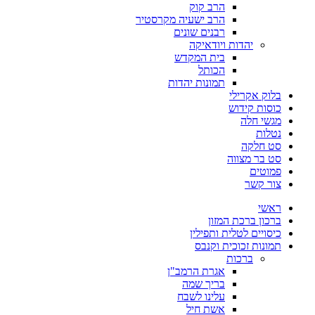
הרב קוק
הרב ישעיה מקרסטיר
רבנים שונים
יהדות ויודאיקה
בית המקדש
הכותל
תמונות יהדות
בלוק אקרילי
כוסות קידוש
מגשי חלה
נטלות
סט חלקה
סט בר מצווה
פמוטים
צור קשר
ראשי
ברכון ברכת המזון
כיסויים לטלית ותפילין
תמונות זכוכית וקנבס
ברכות
אגרת הרמב"ן
בריך שמה
עלינו לשבח
אשת חיל