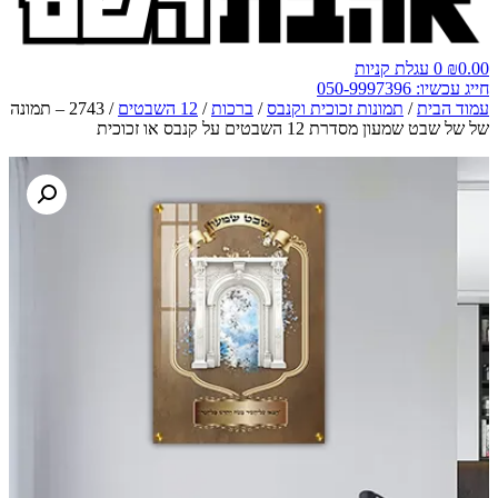
0.00
₪
0
עגלת קניות
חייג עכשיו: 050-9997396
עמוד הבית
/
תמונות זכוכית וקנבס
/
ברכות
/
12 השבטים
/ 2743 – תמונה
של של שבט שמעון מסדרת 12 השבטים על קנבס או זכוכית