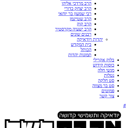
הרב מרדכי אליהו
הרב יצחק כדורי
רבי שמעון בר יוחאי
הרב שטיינמן
הרב קוק
הרב ישעיה מקרסטיר
רבנים שונים
יהדות ויודאיקה
בית המקדש
הכותל
תמונות יהדות
בלוק אקרילי
כוסות קידוש
מגשי חלה
נטלות
סט חלקה
סט בר מצווה
פמוטים
צור קשר