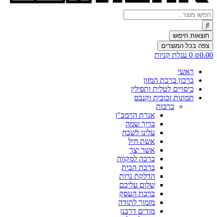
Search
...
תוצאות חיפוש
צפה בכל המוצרים
0.00
₪
0
עגלת קניות
ראשי
ברכון ברכת המזון
כיסויים לטלית ותפילין
תמונות זכוכית וקנבס
ברכות
אגרת הרמב"ן
בריך שמה
עלינו לשבח
אשת חיל
אשר יצר
ברכה למקווה
ברכת הבית
הדלקת נרות
שלום עליכם
ברכת העסק
מזמור לתודה
מודים דרבנן