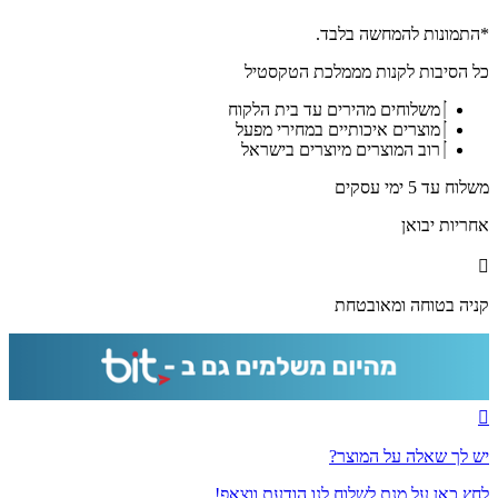
2719
-
*התמונות להמחשה בלבד.
ברכת
כל הסיבות לקנות מממלכת הטקסטיל
מזמור
לתודה
משלוחים מהירים עד בית הלקוח
מעוצבת
מוצרים איכותיים במחירי מפעל
על
רוב המוצרים מיוצרים בישראל
קנבס
או
משלוח עד 5 ימי עסקים
זכוכית
אחריות יבואן
קניה בטוחה ומאובטחת
יש לך שאלה על המוצר?
לחץ כאן על מנת לשלוח לנו הודעת ווצאפ!