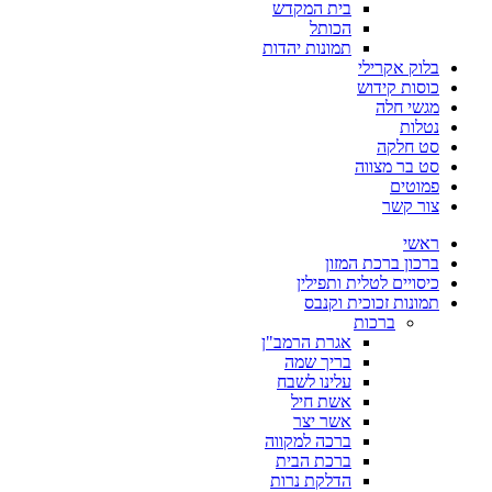
בית המקדש
הכותל
תמונות יהדות
בלוק אקרילי
כוסות קידוש
מגשי חלה
נטלות
סט חלקה
סט בר מצווה
פמוטים
צור קשר
ראשי
ברכון ברכת המזון
כיסויים לטלית ותפילין
תמונות זכוכית וקנבס
ברכות
אגרת הרמב"ן
בריך שמה
עלינו לשבח
אשת חיל
אשר יצר
ברכה למקווה
ברכת הבית
הדלקת נרות