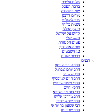
שלום עליכם
ברכת העסק
מזמור לתודה
מודים דרבנן
שיר למעלות
נשמת כל חי
תיקון הכללי
קדיש על ישראל
האש שלי
פטום הקטורת
פותח את ידיך
12 השבטים
ברכות שונות
רבנים
הרב עובדיה יוסף
הרב יורם אברג'ל
הבן איש חי
הרב חיים קנייבסקי
הרבי מליובאוויטש
החפץ חיים
רבי דוד אבוחצירא
הרב מרדכי אליהו
הרב יצחק כדורי
רבי שמעון בר יוחאי
הרב שטיינמן