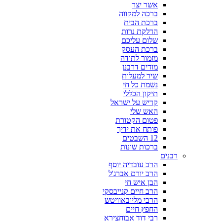
אשר יצר
ברכה למקווה
ברכת הבית
הדלקת נרות
שלום עליכם
ברכת העסק
מזמור לתודה
מודים דרבנן
שיר למעלות
נשמת כל חי
תיקון הכללי
קדיש על ישראל
האש שלי
פטום הקטורת
פותח את ידיך
12 השבטים
ברכות שונות
רבנים
הרב עובדיה יוסף
הרב יורם אברג'ל
הבן איש חי
הרב חיים קנייבסקי
הרבי מליובאוויטש
החפץ חיים
רבי דוד אבוחצירא