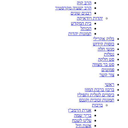
הרב קוק
הרב ישעיה מקרסטיר
רבנים שונים
יהדות ויודאיקה
בית המקדש
הכותל
תמונות יהדות
בלוק אקרילי
כוסות קידוש
מגשי חלה
נטלות
סט חלקה
סט בר מצווה
פמוטים
צור קשר
ראשי
ברכון ברכת המזון
כיסויים לטלית ותפילין
תמונות זכוכית וקנבס
ברכות
אגרת הרמב"ן
בריך שמה
עלינו לשבח
אשת חיל