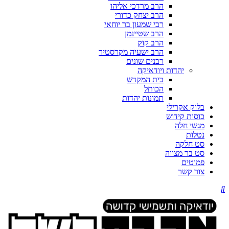
הרב מרדכי אליהו
הרב יצחק כדורי
רבי שמעון בר יוחאי
הרב שטיינמן
הרב קוק
הרב ישעיה מקרסטיר
רבנים שונים
יהדות ויודאיקה
בית המקדש
הכותל
תמונות יהדות
בלוק אקרילי
כוסות קידוש
מגשי חלה
נטלות
סט חלקה
סט בר מצווה
פמוטים
צור קשר