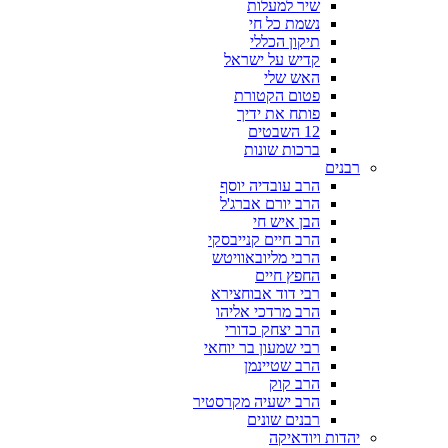
שיר למעלות
נשמת כל חי
תיקון הכללי
קדיש על ישראל
האש שלי
פטום הקטורת
פותח את ידיך
12 השבטים
ברכות שונות
רבנים
הרב עובדיה יוסף
הרב יורם אברג'ל
הבן איש חי
הרב חיים קנייבסקי
הרבי מליובאוויטש
החפץ חיים
רבי דוד אבוחצירא
הרב מרדכי אליהו
הרב יצחק כדורי
רבי שמעון בר יוחאי
הרב שטיינמן
הרב קוק
הרב ישעיה מקרסטיר
רבנים שונים
יהדות ויודאיקה