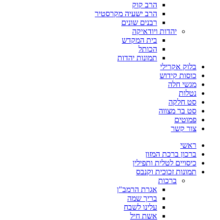
הרב קוק
הרב ישעיה מקרסטיר
רבנים שונים
יהדות ויודאיקה
בית המקדש
הכותל
תמונות יהדות
בלוק אקרילי
כוסות קידוש
מגשי חלה
נטלות
סט חלקה
סט בר מצווה
פמוטים
צור קשר
ראשי
ברכון ברכת המזון
כיסויים לטלית ותפילין
תמונות זכוכית וקנבס
ברכות
אגרת הרמב"ן
בריך שמה
עלינו לשבח
אשת חיל