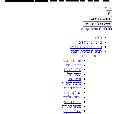
Search
...
תוצאות חיפוש
צפה בכל המוצרים
0.00
₪
0
עגלת קניות
ראשי
ברכון ברכת המזון
כיסויים לטלית ותפילין
תמונות זכוכית וקנבס
ברכות
אגרת הרמב"ן
בריך שמה
עלינו לשבח
אשת חיל
אשר יצר
ברכה למקווה
ברכת הבית
הדלקת נרות
שלום עליכם
ברכת העסק
מזמור לתודה
מודים דרבנן