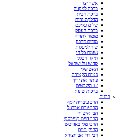
אשר יצר
ברכה למקווה
ברכת הבית
הדלקת נרות
שלום עליכם
ברכת העסק
מזמור לתודה
מודים דרבנן
שיר למעלות
נשמת כל חי
תיקון הכללי
קדיש על ישראל
האש שלי
פטום הקטורת
פותח את ידיך
12 השבטים
ברכות שונות
רבנים
הרב עובדיה יוסף
הרב יורם אברג'ל
הבן איש חי
הרב חיים קנייבסקי
הרבי מליובאוויטש
החפץ חיים
רבי דוד אבוחצירא