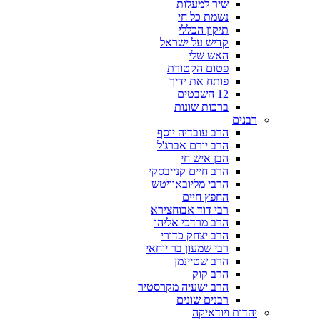
שיר למעלות
נשמת כל חי
תיקון הכללי
קדיש על ישראל
האש שלי
פטום הקטורת
פותח את ידיך
12 השבטים
ברכות שונות
רבנים
הרב עובדיה יוסף
הרב יורם אברג'ל
הבן איש חי
הרב חיים קנייבסקי
הרבי מליובאוויטש
החפץ חיים
רבי דוד אבוחצירא
הרב מרדכי אליהו
הרב יצחק כדורי
רבי שמעון בר יוחאי
הרב שטיינמן
הרב קוק
הרב ישעיה מקרסטיר
רבנים שונים
יהדות ויודאיקה