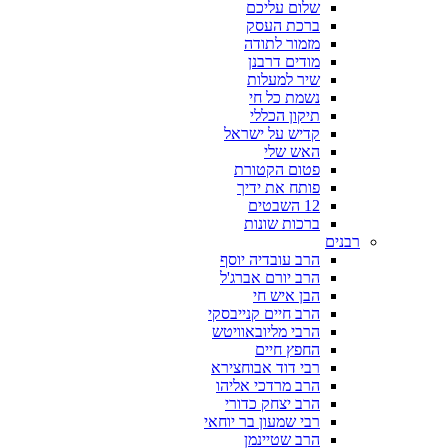
שלום עליכם
ברכת העסק
מזמור לתודה
מודים דרבנן
שיר למעלות
נשמת כל חי
תיקון הכללי
קדיש על ישראל
האש שלי
פטום הקטורת
פותח את ידיך
12 השבטים
ברכות שונות
רבנים
הרב עובדיה יוסף
הרב יורם אברג'ל
הבן איש חי
הרב חיים קנייבסקי
הרבי מליובאוויטש
החפץ חיים
רבי דוד אבוחצירא
הרב מרדכי אליהו
הרב יצחק כדורי
רבי שמעון בר יוחאי
הרב שטיינמן