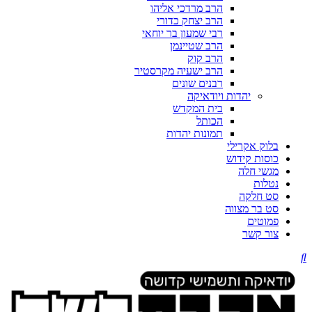
הרב מרדכי אליהו
הרב יצחק כדורי
רבי שמעון בר יוחאי
הרב שטיינמן
הרב קוק
הרב ישעיה מקרסטיר
רבנים שונים
יהדות ויודאיקה
בית המקדש
הכותל
תמונות יהדות
בלוק אקרילי
כוסות קידוש
מגשי חלה
נטלות
סט חלקה
סט בר מצווה
פמוטים
צור קשר