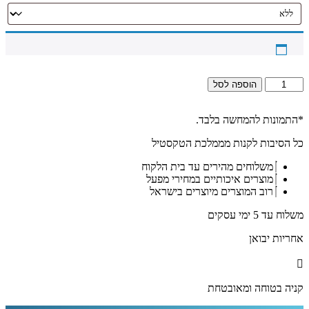
כמות
הוספה לסל
של
2712
-
*התמונות להמחשה בלבד.
תמונה
כל הסיבות לקנות מממלכת הטקסטיל
מודרנית
מעוצבת
משלוחים מהירים עד בית הלקוח
של
מוצרים איכותיים במחירי מפעל
אגרת
רוב המוצרים מיוצרים בישראל
הרמב"ן
על
משלוח עד 5 ימי עסקים
קנבס
או
אחריות יבואן
זכוכית
קניה בטוחה ומאובטחת