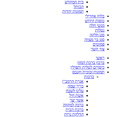
בית המקדש
הכותל
תמונות יהדות
בלוק אקרילי
כוסות קידוש
מגשי חלה
נטלות
סט חלקה
סט בר מצווה
פמוטים
צור קשר
ראשי
ברכון ברכת המזון
כיסויים לטלית ותפילין
תמונות זכוכית וקנבס
ברכות
אגרת הרמב"ן
בריך שמה
עלינו לשבח
אשת חיל
אשר יצר
ברכה למקווה
ברכת הבית
הדלקת נרות