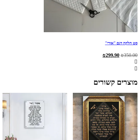
סט חלקה דגם "אורי"
המחיר
המחיר
₪
299.90
₪
350.00
המקורי
הנוכחי
היה:
הוא:
₪299.90.
₪350.00.
מוצרים קשורים