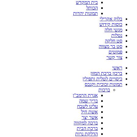
בית המקדש
הכותל
תמונות יהדות
בלוק אקרילי
כוסות קידוש
מגשי חלה
נטלות
סט חלקה
סט בר מצווה
פמוטים
צור קשר
ראשי
ברכון ברכת המזון
כיסויים לטלית ותפילין
תמונות זכוכית וקנבס
ברכות
אגרת הרמב"ן
בריך שמה
עלינו לשבח
אשת חיל
אשר יצר
ברכה למקווה
ברכת הבית
הדלקת נרות