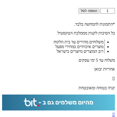
כמות
הוספה לסל
של
2708-
תמונה
*התמונות להמחשה בלבד.
מעוצבת
כל הסיבות לקנות מממלכת הטקסטיל
על
קנבס
משלוחים מהירים עד בית הלקוח
או
מוצרים איכותיים במחירי מפעל
זכוכית
רוב המוצרים מיוצרים בישראל
של
פיוט
משלוח עד 5 ימי עסקים
"לכה
דודי"
אחריות יבואן
קניה בטוחה ומאובטחת