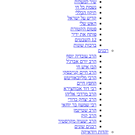
שיר למעלות
נשמת כל חי
תיקון הכללי
קדיש על ישראל
האש שלי
פטום הקטורת
פותח את ידיך
12 השבטים
ברכות שונות
רבנים
הרב עובדיה יוסף
הרב יורם אברג'ל
הבן איש חי
הרב חיים קנייבסקי
הרבי מליובאוויטש
החפץ חיים
רבי דוד אבוחצירא
הרב מרדכי אליהו
הרב יצחק כדורי
רבי שמעון בר יוחאי
הרב שטיינמן
הרב קוק
הרב ישעיה מקרסטיר
רבנים שונים
יהדות ויודאיקה