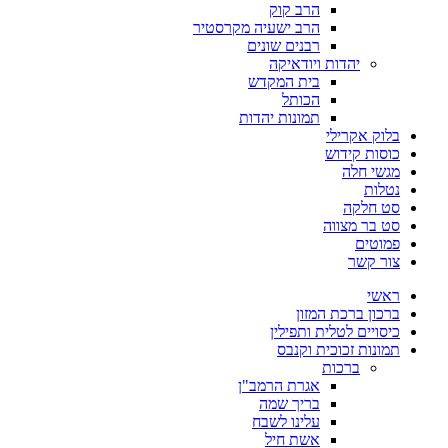
הרב קוק
הרב ישעיה מקרסטיר
רבנים שונים
יהדות ויודאיקה
בית המקדש
הכותל
תמונות יהדות
בלוק אקרילי
כוסות קידוש
מגשי חלה
נטלות
סט חלקה
סט בר מצווה
פמוטים
צור קשר
ראשי
ברכון ברכת המזון
כיסויים לטלית ותפילין
תמונות זכוכית וקנבס
ברכות
אגרת הרמב"ן
בריך שמה
עלינו לשבח
אשת חיל