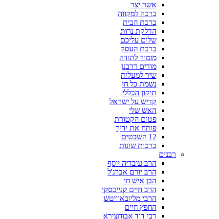
אשר יצר
ברכה למקווה
ברכת הבית
הדלקת נרות
שלום עליכם
ברכת העסק
מזמור לתודה
מודים דרבנן
שיר למעלות
נשמת כל חי
תיקון הכללי
קדיש על ישראל
האש שלי
פטום הקטורת
פותח את ידיך
12 השבטים
ברכות שונות
רבנים
הרב עובדיה יוסף
הרב יורם אברג'ל
הבן איש חי
הרב חיים קנייבסקי
הרבי מליובאוויטש
החפץ חיים
רבי דוד אבוחצירא