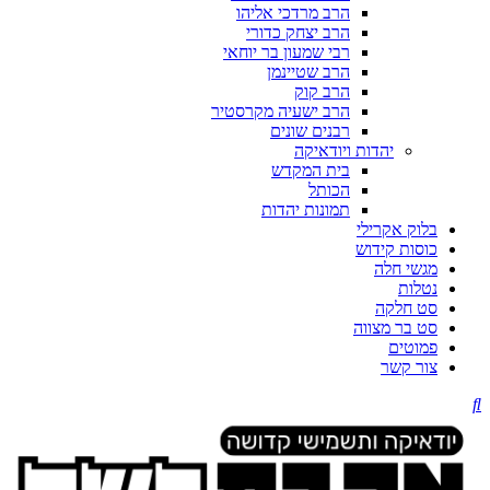
הרב מרדכי אליהו
הרב יצחק כדורי
רבי שמעון בר יוחאי
הרב שטיינמן
הרב קוק
הרב ישעיה מקרסטיר
רבנים שונים
יהדות ויודאיקה
בית המקדש
הכותל
תמונות יהדות
בלוק אקרילי
כוסות קידוש
מגשי חלה
נטלות
סט חלקה
סט בר מצווה
פמוטים
צור קשר