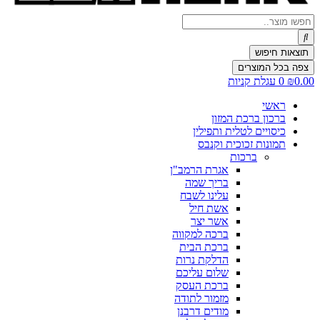
Search
...
תוצאות חיפוש
צפה בכל המוצרים
0.00
₪
0
עגלת קניות
ראשי
ברכון ברכת המזון
כיסויים לטלית ותפילין
תמונות זכוכית וקנבס
ברכות
אגרת הרמב"ן
בריך שמה
עלינו לשבח
אשת חיל
אשר יצר
ברכה למקווה
ברכת הבית
הדלקת נרות
שלום עליכם
ברכת העסק
מזמור לתודה
מודים דרבנן