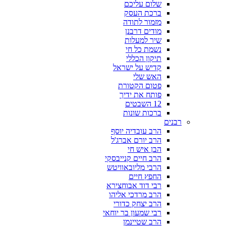
שלום עליכם
ברכת העסק
מזמור לתודה
מודים דרבנן
שיר למעלות
נשמת כל חי
תיקון הכללי
קדיש על ישראל
האש שלי
פטום הקטורת
פותח את ידיך
12 השבטים
ברכות שונות
רבנים
הרב עובדיה יוסף
הרב יורם אברג'ל
הבן איש חי
הרב חיים קנייבסקי
הרבי מליובאוויטש
החפץ חיים
רבי דוד אבוחצירא
הרב מרדכי אליהו
הרב יצחק כדורי
רבי שמעון בר יוחאי
הרב שטיינמן