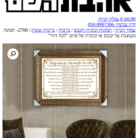
0.00
₪
0
עגלת קניות
חייג עכשיו: 050-9997396
עמוד הבית
/
תמונות זכוכית וקנבס
/
ברכות
/
ברכות שונות
/ 2708- תמונה
מעוצבת על קנבס או זכוכית של פיוט "לכה דודי"