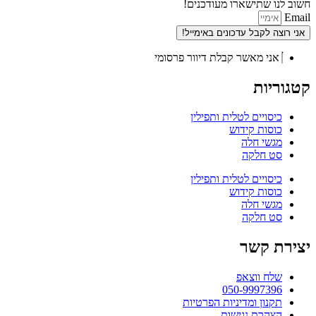
חשוב לנו שתישארו מעודכנים!
Email
אני רוצה לקבל עדכונים באימייל!
אני מאשר קבלת דיוור פרסומי
קטגוריות
כיסויים לטלית ותפילין
כוסות קידוש
מגשי חלה
סט חלקה
כיסויים לטלית ותפילין
כוסות קידוש
מגשי חלה
סט חלקה
יצירת קשר
שלח ווצאפ
050-9997396
תקנון ומדיניות הפרטיות
הצהרת נגישות