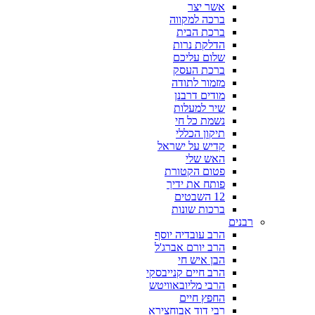
אשר יצר
ברכה למקווה
ברכת הבית
הדלקת נרות
שלום עליכם
ברכת העסק
מזמור לתודה
מודים דרבנן
שיר למעלות
נשמת כל חי
תיקון הכללי
קדיש על ישראל
האש שלי
פטום הקטורת
פותח את ידיך
12 השבטים
ברכות שונות
רבנים
הרב עובדיה יוסף
הרב יורם אברג'ל
הבן איש חי
הרב חיים קנייבסקי
הרבי מליובאוויטש
החפץ חיים
רבי דוד אבוחצירא