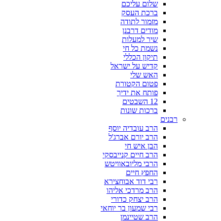
שלום עליכם
ברכת העסק
מזמור לתודה
מודים דרבנן
שיר למעלות
נשמת כל חי
תיקון הכללי
קדיש על ישראל
האש שלי
פטום הקטורת
פותח את ידיך
12 השבטים
ברכות שונות
רבנים
הרב עובדיה יוסף
הרב יורם אברג'ל
הבן איש חי
הרב חיים קנייבסקי
הרבי מליובאוויטש
החפץ חיים
רבי דוד אבוחצירא
הרב מרדכי אליהו
הרב יצחק כדורי
רבי שמעון בר יוחאי
הרב שטיינמן