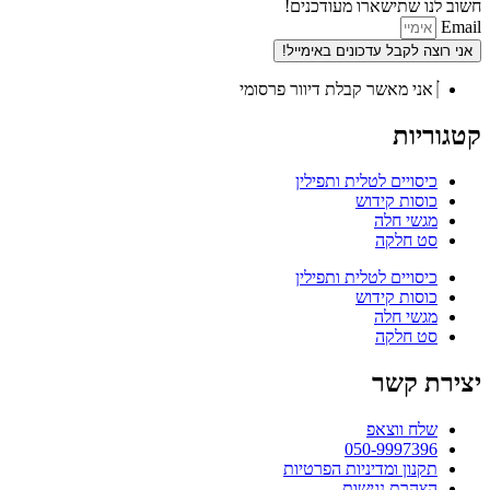
חשוב לנו שתישארו מעודכנים!
Email
אני רוצה לקבל עדכונים באימייל!
אני מאשר קבלת דיוור פרסומי
קטגוריות
כיסויים לטלית ותפילין
כוסות קידוש
מגשי חלה
סט חלקה
כיסויים לטלית ותפילין
כוסות קידוש
מגשי חלה
סט חלקה
יצירת קשר
שלח ווצאפ
050-9997396
תקנון ומדיניות הפרטיות
הצהרת נגישות