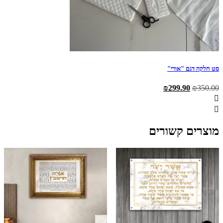
סט חלקה דגם "אורי"
המחיר
המחיר
₪
299.90
₪
350.00
המקורי
הנוכחי
היה:
הוא:
₪299.90.
₪350.00.
מוצרים קשורים