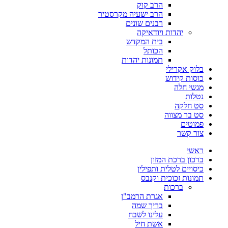
הרב קוק
הרב ישעיה מקרסטיר
רבנים שונים
יהדות ויודאיקה
בית המקדש
הכותל
תמונות יהדות
בלוק אקרילי
כוסות קידוש
מגשי חלה
נטלות
סט חלקה
סט בר מצווה
פמוטים
צור קשר
ראשי
ברכון ברכת המזון
כיסויים לטלית ותפילין
תמונות זכוכית וקנבס
ברכות
אגרת הרמב"ן
בריך שמה
עלינו לשבח
אשת חיל