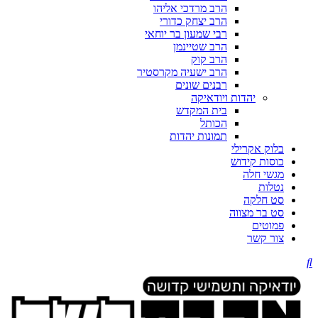
הרב מרדכי אליהו
הרב יצחק כדורי
רבי שמעון בר יוחאי
הרב שטיינמן
הרב קוק
הרב ישעיה מקרסטיר
רבנים שונים
יהדות ויודאיקה
בית המקדש
הכותל
תמונות יהדות
בלוק אקרילי
כוסות קידוש
מגשי חלה
נטלות
סט חלקה
סט בר מצווה
פמוטים
צור קשר