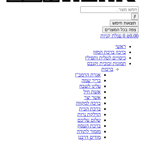
Search
...
תוצאות חיפוש
צפה בכל המוצרים
0.00
₪
0
עגלת קניות
ראשי
ברכון ברכת המזון
כיסויים לטלית ותפילין
תמונות זכוכית וקנבס
ברכות
אגרת הרמב"ן
בריך שמה
עלינו לשבח
אשת חיל
אשר יצר
ברכה למקווה
ברכת הבית
הדלקת נרות
שלום עליכם
ברכת העסק
מזמור לתודה
מודים דרבנן