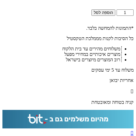
כמות
הוספה לסל
של
2706
-
*התמונות להמחשה בלבד.
ברכת
כל הסיבות לקנות מממלכת הטקסטיל
עלינו
לשבח
משלוחים מהירים עד בית הלקוח
בגווני
מוצרים איכותיים במחירי מפעל
לבן
רוב המוצרים מיוצרים בישראל
וזהב
על
משלוח עד 5 ימי עסקים
קנבס
או
אחריות יבואן
זכוכית
קניה בטוחה ומאובטחת