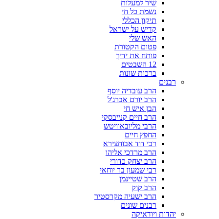
שיר למעלות
נשמת כל חי
תיקון הכללי
קדיש על ישראל
האש שלי
פטום הקטורת
פותח את ידיך
12 השבטים
ברכות שונות
רבנים
הרב עובדיה יוסף
הרב יורם אברג'ל
הבן איש חי
הרב חיים קנייבסקי
הרבי מליובאוויטש
החפץ חיים
רבי דוד אבוחצירא
הרב מרדכי אליהו
הרב יצחק כדורי
רבי שמעון בר יוחאי
הרב שטיינמן
הרב קוק
הרב ישעיה מקרסטיר
רבנים שונים
יהדות ויודאיקה