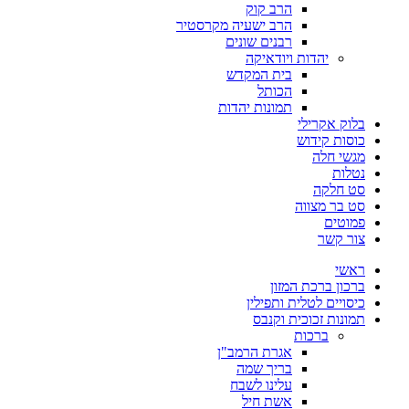
הרב קוק
הרב ישעיה מקרסטיר
רבנים שונים
יהדות ויודאיקה
בית המקדש
הכותל
תמונות יהדות
בלוק אקרילי
כוסות קידוש
מגשי חלה
נטלות
סט חלקה
סט בר מצווה
פמוטים
צור קשר
ראשי
ברכון ברכת המזון
כיסויים לטלית ותפילין
תמונות זכוכית וקנבס
ברכות
אגרת הרמב"ן
בריך שמה
עלינו לשבח
אשת חיל