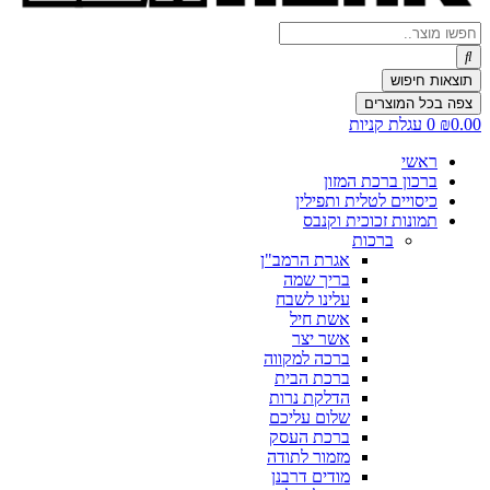
Search
...
תוצאות חיפוש
צפה בכל המוצרים
0.00
₪
0
עגלת קניות
ראשי
ברכון ברכת המזון
כיסויים לטלית ותפילין
תמונות זכוכית וקנבס
ברכות
אגרת הרמב"ן
בריך שמה
עלינו לשבח
אשת חיל
אשר יצר
ברכה למקווה
ברכת הבית
הדלקת נרות
שלום עליכם
ברכת העסק
מזמור לתודה
מודים דרבנן