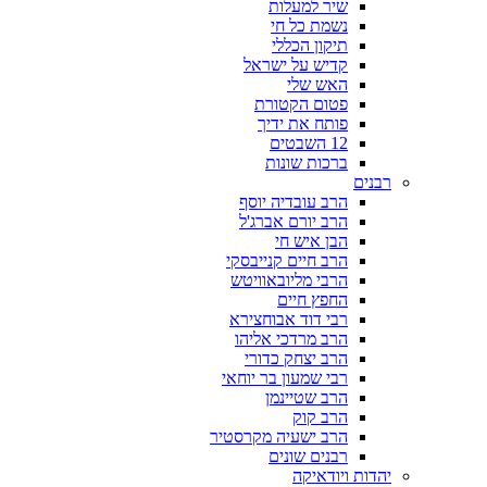
שיר למעלות
נשמת כל חי
תיקון הכללי
קדיש על ישראל
האש שלי
פטום הקטורת
פותח את ידיך
12 השבטים
ברכות שונות
רבנים
הרב עובדיה יוסף
הרב יורם אברג'ל
הבן איש חי
הרב חיים קנייבסקי
הרבי מליובאוויטש
החפץ חיים
רבי דוד אבוחצירא
הרב מרדכי אליהו
הרב יצחק כדורי
רבי שמעון בר יוחאי
הרב שטיינמן
הרב קוק
הרב ישעיה מקרסטיר
רבנים שונים
יהדות ויודאיקה