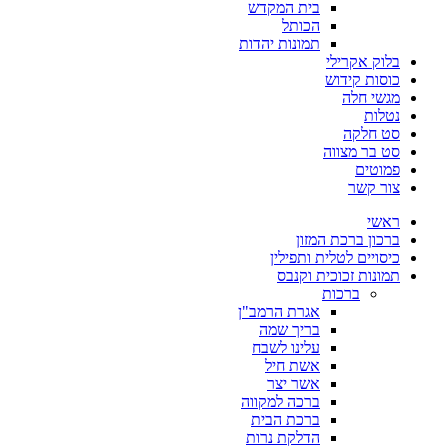
בית המקדש
הכותל
תמונות יהדות
בלוק אקרילי
כוסות קידוש
מגשי חלה
נטלות
סט חלקה
סט בר מצווה
פמוטים
צור קשר
ראשי
ברכון ברכת המזון
כיסויים לטלית ותפילין
תמונות זכוכית וקנבס
ברכות
אגרת הרמב"ן
בריך שמה
עלינו לשבח
אשת חיל
אשר יצר
ברכה למקווה
ברכת הבית
הדלקת נרות