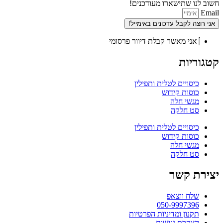
חשוב לנו שתישארו מעודכנים!
Email
אני רוצה לקבל עדכונים באימייל!
אני מאשר קבלת דיוור פרסומי
קטגוריות
כיסויים לטלית ותפילין
כוסות קידוש
מגשי חלה
סט חלקה
כיסויים לטלית ותפילין
כוסות קידוש
מגשי חלה
סט חלקה
יצירת קשר
שלח ווצאפ
050-9997396
תקנון ומדיניות הפרטיות
הצהרת נגישות