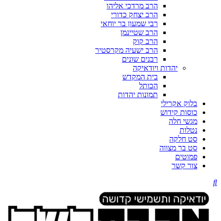
הרב מרדכי אליהו
הרב יצחק כדורי
רבי שמעון בר יוחאי
הרב שטיינמן
הרב קוק
הרב ישעיה מקרסטיר
רבנים שונים
יהדות ויודאיקה
בית המקדש
הכותל
תמונות יהדות
בלוק אקרילי
כוסות קידוש
מגשי חלה
נטלות
סט חלקה
סט בר מצווה
פמוטים
צור קשר