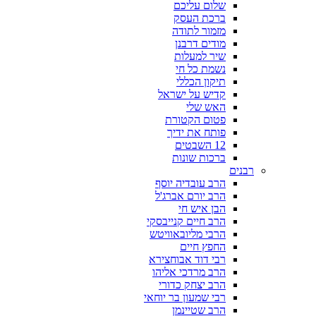
שלום עליכם
ברכת העסק
מזמור לתודה
מודים דרבנן
שיר למעלות
נשמת כל חי
תיקון הכללי
קדיש על ישראל
האש שלי
פטום הקטורת
פותח את ידיך
12 השבטים
ברכות שונות
רבנים
הרב עובדיה יוסף
הרב יורם אברג'ל
הבן איש חי
הרב חיים קנייבסקי
הרבי מליובאוויטש
החפץ חיים
רבי דוד אבוחצירא
הרב מרדכי אליהו
הרב יצחק כדורי
רבי שמעון בר יוחאי
הרב שטיינמן