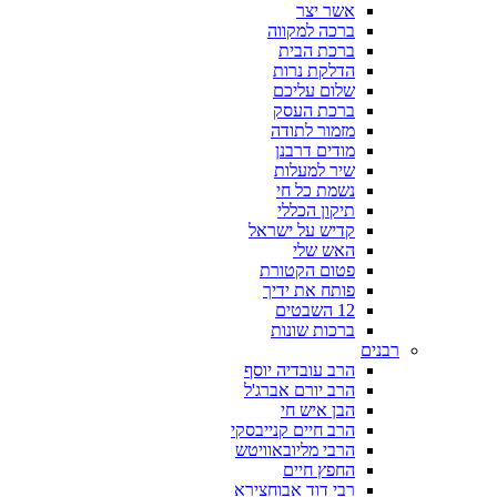
אשר יצר
ברכה למקווה
ברכת הבית
הדלקת נרות
שלום עליכם
ברכת העסק
מזמור לתודה
מודים דרבנן
שיר למעלות
נשמת כל חי
תיקון הכללי
קדיש על ישראל
האש שלי
פטום הקטורת
פותח את ידיך
12 השבטים
ברכות שונות
רבנים
הרב עובדיה יוסף
הרב יורם אברג'ל
הבן איש חי
הרב חיים קנייבסקי
הרבי מליובאוויטש
החפץ חיים
רבי דוד אבוחצירא