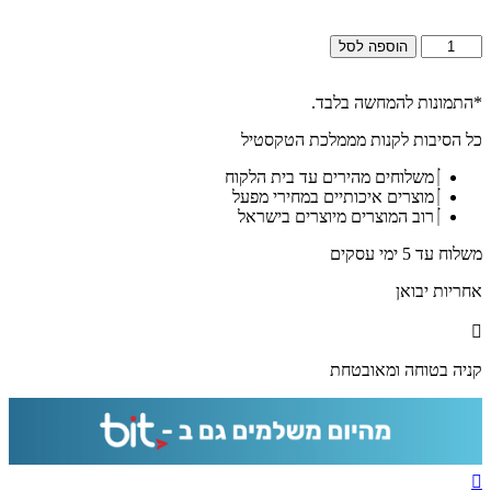
כמות
הוספה לסל
של
2698
–
*התמונות להמחשה בלבד.
סדר
כל הסיבות לקנות מממלכת הטקסטיל
הפרשת
חלה
משלוחים מהירים עד בית הלקוח
על
מוצרים איכותיים במחירי מפעל
בלוק
רוב המוצרים מיוצרים בישראל
אקרילי
שקוף
משלוח עד 5 ימי עסקים
ויוקרתי
אחריות יבואן
קניה בטוחה ומאובטחת