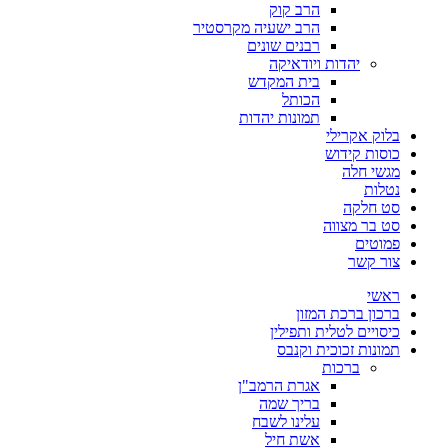
הרב קוק
הרב ישעיה מקרסטיר
רבנים שונים
יהדות ויודאיקה
בית המקדש
הכותל
תמונות יהדות
בלוק אקרילי
כוסות קידוש
מגשי חלה
נטלות
סט חלקה
סט בר מצווה
פמוטים
צור קשר
ראשי
ברכון ברכת המזון
כיסויים לטלית ותפילין
תמונות זכוכית וקנבס
ברכות
אגרת הרמב"ן
בריך שמה
עלינו לשבח
אשת חיל