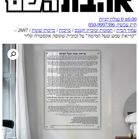
0.00
₪
0
עגלת קניות
חייג עכשיו: 050-9997396
עמוד הבית
/
תמונות זכוכית וקנבס
/
ברכות
/
ברכות שונות
/ 2697 –
"קריאת שמע שעל המיטה" על זכוכית שקופה אקסטרה קליר