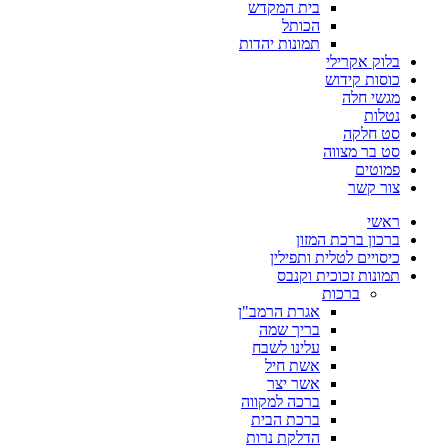
בית המקדש
הכותל
תמונות יהדות
בלוק אקרילי
כוסות קידוש
מגשי חלה
נטלות
סט חלקה
סט בר מצווה
פמוטים
צור קשר
ראשי
ברכון ברכת המזון
כיסויים לטלית ותפילין
תמונות זכוכית וקנבס
ברכות
אגרת הרמב"ן
בריך שמה
עלינו לשבח
אשת חיל
אשר יצר
ברכה למקווה
ברכת הבית
הדלקת נרות