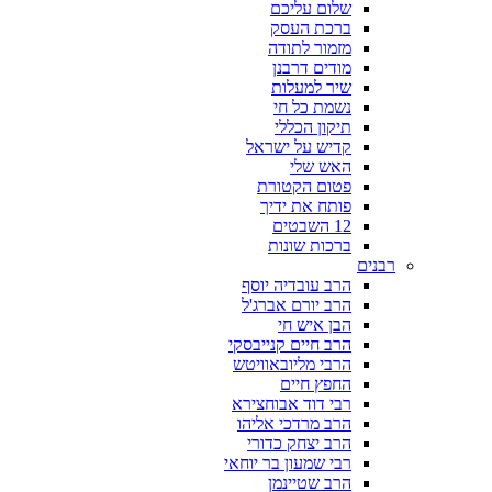
שלום עליכם
ברכת העסק
מזמור לתודה
מודים דרבנן
שיר למעלות
נשמת כל חי
תיקון הכללי
קדיש על ישראל
האש שלי
פטום הקטורת
פותח את ידיך
12 השבטים
ברכות שונות
רבנים
הרב עובדיה יוסף
הרב יורם אברג'ל
הבן איש חי
הרב חיים קנייבסקי
הרבי מליובאוויטש
החפץ חיים
רבי דוד אבוחצירא
הרב מרדכי אליהו
הרב יצחק כדורי
רבי שמעון בר יוחאי
הרב שטיינמן