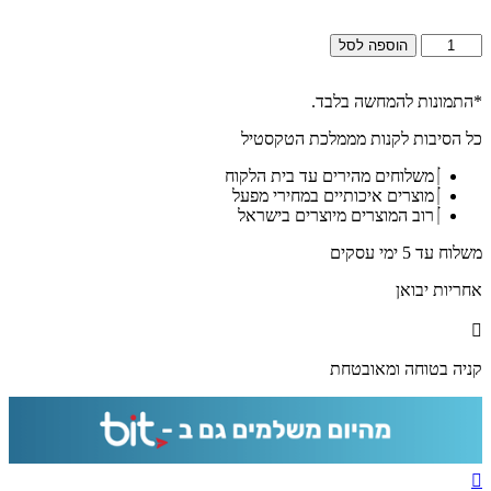
כמות
הוספה לסל
של
2697
-
*התמונות להמחשה בלבד.
"קריאת
כל הסיבות לקנות מממלכת הטקסטיל
שמע
שעל
משלוחים מהירים עד בית הלקוח
המיטה"
מוצרים איכותיים במחירי מפעל
על
רוב המוצרים מיוצרים בישראל
זכוכית
שקופה
משלוח עד 5 ימי עסקים
אקסטרה
קליר
אחריות יבואן
קניה בטוחה ומאובטחת