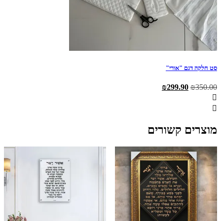
סט חלקה דגם "אורי"
המחיר
המחיר
₪
299.90
₪
350.00
המקורי
הנוכחי
היה:
הוא:
₪299.90.
₪350.00.
מוצרים קשורים