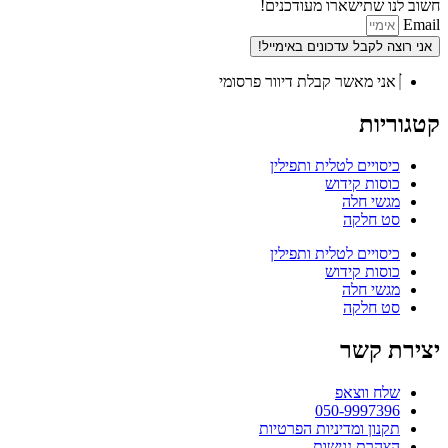
חשוב לנו שתישארו מעודכנים!
Email
אני רוצה לקבל עדכונים באימייל!
אני מאשר קבלת דיוור פרסומי
קטגוריות
כיסויים לטלית ותפילין
כוסות קידוש
מגשי חלה
סט חלקה
כיסויים לטלית ותפילין
כוסות קידוש
מגשי חלה
סט חלקה
יצירת קשר
שלח ווצאפ
050-9997396
תקנון ומדיניות הפרטיות
הצהרת נגישות