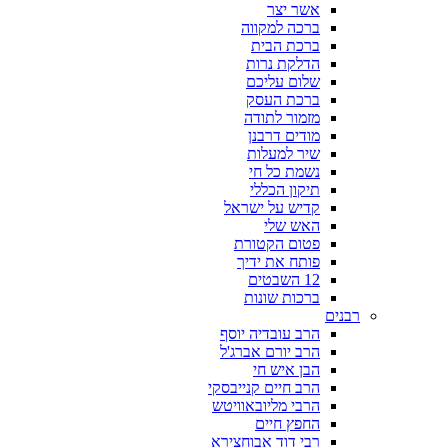
אשר יצר
ברכה למקווה
ברכת הבית
הדלקת נרות
שלום עליכם
ברכת העסק
מזמור לתודה
מודים דרבנן
שיר למעלות
נשמת כל חי
תיקון הכללי
קדיש על ישראל
האש שלי
פטום הקטורת
פותח את ידיך
12 השבטים
ברכות שונות
רבנים
הרב עובדיה יוסף
הרב יורם אברג'ל
הבן איש חי
הרב חיים קנייבסקי
הרבי מליובאוויטש
החפץ חיים
רבי דוד אבוחצירא