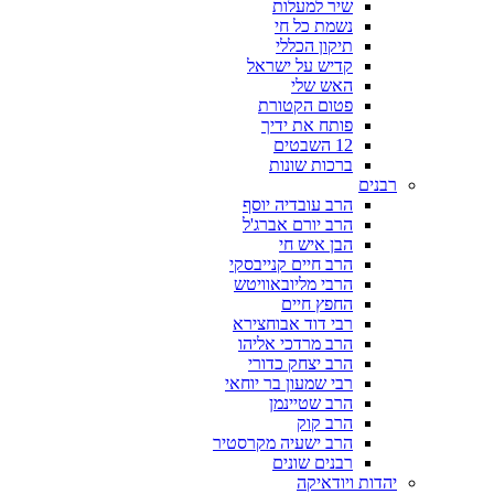
שיר למעלות
נשמת כל חי
תיקון הכללי
קדיש על ישראל
האש שלי
פטום הקטורת
פותח את ידיך
12 השבטים
ברכות שונות
רבנים
הרב עובדיה יוסף
הרב יורם אברג'ל
הבן איש חי
הרב חיים קנייבסקי
הרבי מליובאוויטש
החפץ חיים
רבי דוד אבוחצירא
הרב מרדכי אליהו
הרב יצחק כדורי
רבי שמעון בר יוחאי
הרב שטיינמן
הרב קוק
הרב ישעיה מקרסטיר
רבנים שונים
יהדות ויודאיקה