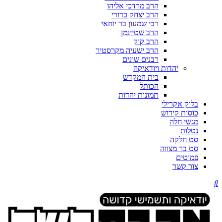
הרב מרדכי אליהו
הרב יצחק כדורי
רבי שמעון בר יוחאי
הרב שטיינמן
הרב קוק
הרב ישעיה מקרסטיר
רבנים שונים
יהדות ויודאיקה
בית המקדש
הכותל
תמונות יהדות
בלוק אקרילי
כוסות קידוש
מגשי חלה
נטלות
סט חלקה
סט בר מצווה
פמוטים
צור קשר