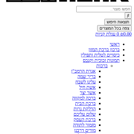
Search
...
תוצאות חיפוש
צפה בכל המוצרים
0.00
₪
0
עגלת קניות
ראשי
ברכון ברכת המזון
כיסויים לטלית ותפילין
תמונות זכוכית וקנבס
ברכות
אגרת הרמב"ן
בריך שמה
עלינו לשבח
אשת חיל
אשר יצר
ברכה למקווה
ברכת הבית
הדלקת נרות
שלום עליכם
ברכת העסק
מזמור לתודה
מודים דרבנן