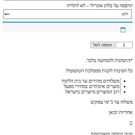
הדפסה על בלוק אקרילי – לא לתלייה
כמות
הוספה לסל
של
2696
-
*התמונות להמחשה בלבד.
ברכת
כל הסיבות לקנות מממלכת הטקסטיל
מזמור
לתודה
משלוחים מהירים עד בית הלקוח
מעוצבת
מוצרים איכותיים במחירי מפעל
בשחור
רוב המוצרים מיוצרים בישראל
וזהב
עם
משלוח עד 5 ימי עסקים
סמל
האש
אחריות יבואן
שלי
על
קנבס
או
קניה בטוחה ומאובטחת