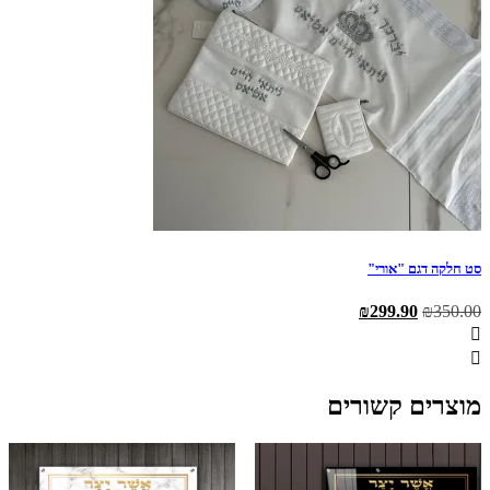
סט חלקה דגם "אורי"
המחיר
המחיר
₪
299.90
₪
350.00
המקורי
הנוכחי
היה:
הוא:
₪299.90.
₪350.00.
מוצרים קשורים