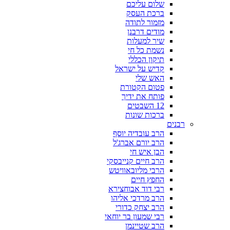
שלום עליכם
ברכת העסק
מזמור לתודה
מודים דרבנן
שיר למעלות
נשמת כל חי
תיקון הכללי
קדיש על ישראל
האש שלי
פטום הקטורת
פותח את ידיך
12 השבטים
ברכות שונות
רבנים
הרב עובדיה יוסף
הרב יורם אברג'ל
הבן איש חי
הרב חיים קנייבסקי
הרבי מליובאוויטש
החפץ חיים
רבי דוד אבוחצירא
הרב מרדכי אליהו
הרב יצחק כדורי
רבי שמעון בר יוחאי
הרב שטיינמן