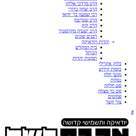
הרב מרדכי אליהו
הרב יצחק כדורי
רבי שמעון בר יוחאי
הרב שטיינמן
הרב קוק
הרב ישעיה מקרסטיר
רבנים שונים
יהדות ויודאיקה
בית המקדש
הכותל
תמונות יהדות
בלוק אקרילי
כוסות קידוש
מגשי חלה
נטלות
סט חלקה
סט בר מצווה
פמוטים
צור קשר