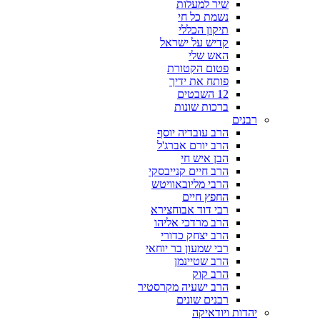
שיר למעלות
נשמת כל חי
תיקון הכללי
קדיש על ישראל
האש שלי
פטום הקטורת
פותח את ידיך
12 השבטים
ברכות שונות
רבנים
הרב עובדיה יוסף
הרב יורם אברג'ל
הבן איש חי
הרב חיים קנייבסקי
הרבי מליובאוויטש
החפץ חיים
רבי דוד אבוחצירא
הרב מרדכי אליהו
הרב יצחק כדורי
רבי שמעון בר יוחאי
הרב שטיינמן
הרב קוק
הרב ישעיה מקרסטיר
רבנים שונים
יהדות ויודאיקה