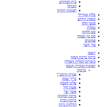
בית המקדש
הכותל
תמונות יהדות
בלוק אקרילי
כוסות קידוש
מגשי חלה
נטלות
סט חלקה
סט בר מצווה
פמוטים
צור קשר
ראשי
ברכון ברכת המזון
כיסויים לטלית ותפילין
תמונות זכוכית וקנבס
ברכות
אגרת הרמב"ן
בריך שמה
עלינו לשבח
אשת חיל
אשר יצר
ברכה למקווה
ברכת הבית
הדלקת נרות