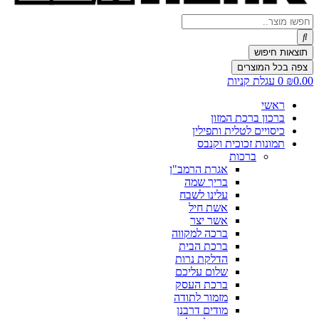
Search
...
תוצאות חיפוש
צפה בכל המוצרים
0.00
₪
0
עגלת קניות
ראשי
ברכון ברכת המזון
כיסויים לטלית ותפילין
תמונות זכוכית וקנבס
ברכות
אגרת הרמב"ן
בריך שמה
עלינו לשבח
אשת חיל
אשר יצר
ברכה למקווה
ברכת הבית
הדלקת נרות
שלום עליכם
ברכת העסק
מזמור לתודה
מודים דרבנן