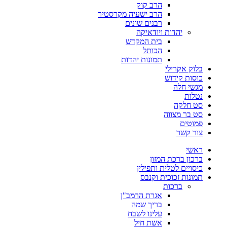
הרב קוק
הרב ישעיה מקרסטיר
רבנים שונים
יהדות ויודאיקה
בית המקדש
הכותל
תמונות יהדות
בלוק אקרילי
כוסות קידוש
מגשי חלה
נטלות
סט חלקה
סט בר מצווה
פמוטים
צור קשר
ראשי
ברכון ברכת המזון
כיסויים לטלית ותפילין
תמונות זכוכית וקנבס
ברכות
אגרת הרמב"ן
בריך שמה
עלינו לשבח
אשת חיל