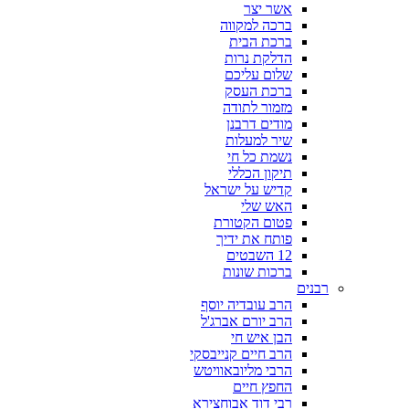
אשר יצר
ברכה למקווה
ברכת הבית
הדלקת נרות
שלום עליכם
ברכת העסק
מזמור לתודה
מודים דרבנן
שיר למעלות
נשמת כל חי
תיקון הכללי
קדיש על ישראל
האש שלי
פטום הקטורת
פותח את ידיך
12 השבטים
ברכות שונות
רבנים
הרב עובדיה יוסף
הרב יורם אברג'ל
הבן איש חי
הרב חיים קנייבסקי
הרבי מליובאוויטש
החפץ חיים
רבי דוד אבוחצירא