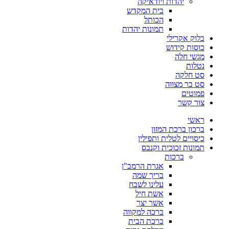
יהדות ויודאיקה
בית המקדש
הכותל
תמונות יהדות
בלוק אקרילי
כוסות קידוש
מגשי חלה
נטלות
סט חלקה
סט בר מצווה
פמוטים
צור קשר
ראשי
ברכון ברכת המזון
כיסויים לטלית ותפילין
תמונות זכוכית וקנבס
ברכות
אגרת הרמב"ן
בריך שמה
עלינו לשבח
אשת חיל
אשר יצר
ברכה למקווה
ברכת הבית