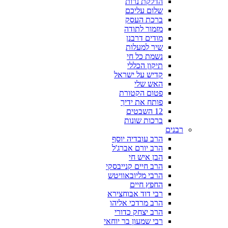
הדלקת נרות
שלום עליכם
ברכת העסק
מזמור לתודה
מודים דרבנן
שיר למעלות
נשמת כל חי
תיקון הכללי
קדיש על ישראל
האש שלי
פטום הקטורת
פותח את ידיך
12 השבטים
ברכות שונות
רבנים
הרב עובדיה יוסף
הרב יורם אברג'ל
הבן איש חי
הרב חיים קנייבסקי
הרבי מליובאוויטש
החפץ חיים
רבי דוד אבוחצירא
הרב מרדכי אליהו
הרב יצחק כדורי
רבי שמעון בר יוחאי