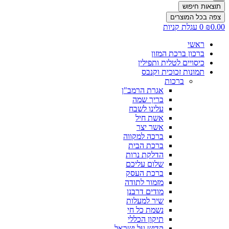
תוצאות חיפוש
צפה בכל המוצרים
0.00
₪
0
עגלת קניות
ראשי
ברכון ברכת המזון
כיסויים לטלית ותפילין
תמונות זכוכית וקנבס
ברכות
אגרת הרמב"ן
בריך שמה
עלינו לשבח
אשת חיל
אשר יצר
ברכה למקווה
ברכת הבית
הדלקת נרות
שלום עליכם
ברכת העסק
מזמור לתודה
מודים דרבנן
שיר למעלות
נשמת כל חי
תיקון הכללי
קדיש על ישראל