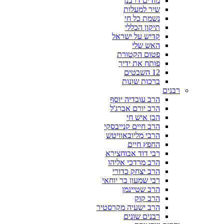
מודים דרבנן
שיר למעלות
נשמת כל חי
תיקון הכללי
קדיש על ישראל
האש שלי
פטום הקטורת
פותח את ידיך
12 השבטים
ברכות שונות
רבנים
הרב עובדיה יוסף
הרב יורם אברג'ל
הבן איש חי
הרב חיים קנייבסקי
הרבי מליובאוויטש
החפץ חיים
רבי דוד אבוחצירא
הרב מרדכי אליהו
הרב יצחק כדורי
רבי שמעון בר יוחאי
הרב שטיינמן
הרב קוק
הרב ישעיה מקרסטיר
רבנים שונים