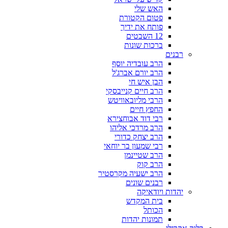
האש שלי
פטום הקטורת
פותח את ידיך
12 השבטים
ברכות שונות
רבנים
הרב עובדיה יוסף
הרב יורם אברג'ל
הבן איש חי
הרב חיים קנייבסקי
הרבי מליובאוויטש
החפץ חיים
רבי דוד אבוחצירא
הרב מרדכי אליהו
הרב יצחק כדורי
רבי שמעון בר יוחאי
הרב שטיינמן
הרב קוק
הרב ישעיה מקרסטיר
רבנים שונים
יהדות ויודאיקה
בית המקדש
הכותל
תמונות יהדות