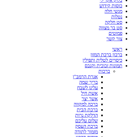
בלוק אקרילי
כוסות קידוש
מגשי חלה
נטלות
סט חלקה
סט בר מצווה
פמוטים
צור קשר
ראשי
ברכון ברכת המזון
כיסויים לטלית ותפילין
תמונות זכוכית וקנבס
ברכות
אגרת הרמב"ן
בריך שמה
עלינו לשבח
אשת חיל
אשר יצר
ברכה למקווה
ברכת הבית
הדלקת נרות
שלום עליכם
ברכת העסק
מזמור לתודה