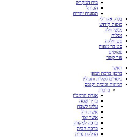
בית המקדש
הכותל
תמונות יהדות
בלוק אקרילי
כוסות קידוש
מגשי חלה
נטלות
סט חלקה
סט בר מצווה
פמוטים
צור קשר
ראשי
ברכון ברכת המזון
כיסויים לטלית ותפילין
תמונות זכוכית וקנבס
ברכות
אגרת הרמב"ן
בריך שמה
עלינו לשבח
אשת חיל
אשר יצר
ברכה למקווה
ברכת הבית
הדלקת נרות