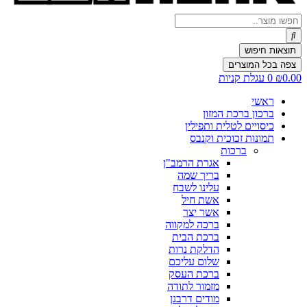
Search
...
תוצאות חיפוש
צפה בכל המוצרים
0.00
₪
0
עגלת קניות
ראשי
ברכון ברכת המזון
כיסויים לטלית ותפילין
תמונות זכוכית וקנבס
ברכות
אגרת הרמב"ן
בריך שמה
עלינו לשבח
אשת חיל
אשר יצר
ברכה למקווה
ברכת הבית
הדלקת נרות
שלום עליכם
ברכת העסק
מזמור לתודה
מודים דרבנן