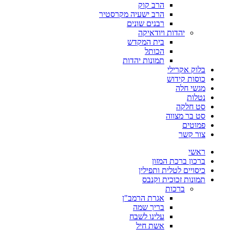
הרב קוק
הרב ישעיה מקרסטיר
רבנים שונים
יהדות ויודאיקה
בית המקדש
הכותל
תמונות יהדות
בלוק אקרילי
כוסות קידוש
מגשי חלה
נטלות
סט חלקה
סט בר מצווה
פמוטים
צור קשר
ראשי
ברכון ברכת המזון
כיסויים לטלית ותפילין
תמונות זכוכית וקנבס
ברכות
אגרת הרמב"ן
בריך שמה
עלינו לשבח
אשת חיל