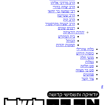
הרב מרדכי אליהו
הרב יצחק כדורי
רבי שמעון בר יוחאי
הרב שטיינמן
הרב קוק
הרב ישעיה מקרסטיר
רבנים שונים
יהדות ויודאיקה
בית המקדש
הכותל
תמונות יהדות
בלוק אקרילי
כוסות קידוש
מגשי חלה
נטלות
סט חלקה
סט בר מצווה
פמוטים
צור קשר