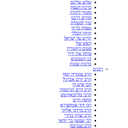
שלום עליכם
ברכת העסק
מזמור לתודה
מודים דרבנן
שיר למעלות
נשמת כל חי
תיקון הכללי
קדיש על ישראל
האש שלי
פטום הקטורת
פותח את ידיך
12 השבטים
ברכות שונות
רבנים
הרב עובדיה יוסף
הרב יורם אברג'ל
הבן איש חי
הרב חיים קנייבסקי
הרבי מליובאוויטש
החפץ חיים
רבי דוד אבוחצירא
הרב מרדכי אליהו
הרב יצחק כדורי
רבי שמעון בר יוחאי
הרב שטיינמן