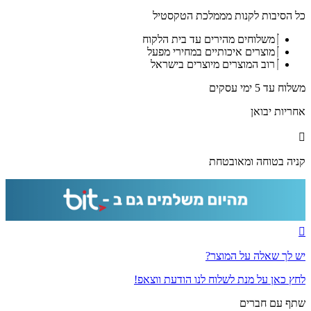
ברכת
כל הסיבות לקנות מממלכת הטקסטיל
בריך
שמה
משלוחים מהירים עד בית הלקוח
מלבנית
מוצרים איכותיים במחירי מפעל
לבית
רוב המוצרים מיוצרים בישראל
כנסת
על
משלוח עד 5 ימי עסקים
קנבס
או
אחריות יבואן
זכוכית
מחוסמת
קניה בטוחה ומאובטחת
יש לך שאלה על המוצר?
לחץ כאן על מנת לשלוח לנו הודעת ווצאפ!
שתף עם חברים