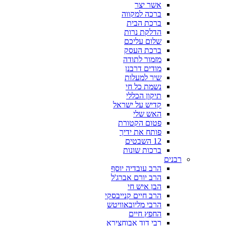
אשר יצר
ברכה למקווה
ברכת הבית
הדלקת נרות
שלום עליכם
ברכת העסק
מזמור לתודה
מודים דרבנן
שיר למעלות
נשמת כל חי
תיקון הכללי
קדיש על ישראל
האש שלי
פטום הקטורת
פותח את ידיך
12 השבטים
ברכות שונות
רבנים
הרב עובדיה יוסף
הרב יורם אברג'ל
הבן איש חי
הרב חיים קנייבסקי
הרבי מליובאוויטש
החפץ חיים
רבי דוד אבוחצירא