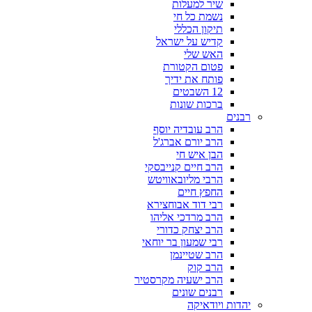
שיר למעלות
נשמת כל חי
תיקון הכללי
קדיש על ישראל
האש שלי
פטום הקטורת
פותח את ידיך
12 השבטים
ברכות שונות
רבנים
הרב עובדיה יוסף
הרב יורם אברג'ל
הבן איש חי
הרב חיים קנייבסקי
הרבי מליובאוויטש
החפץ חיים
רבי דוד אבוחצירא
הרב מרדכי אליהו
הרב יצחק כדורי
רבי שמעון בר יוחאי
הרב שטיינמן
הרב קוק
הרב ישעיה מקרסטיר
רבנים שונים
יהדות ויודאיקה