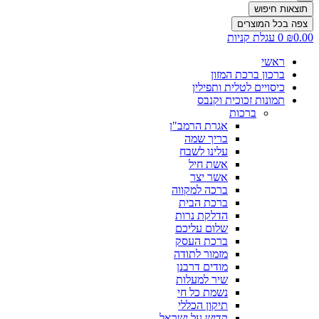
תוצאות חיפוש
צפה בכל המוצרים
0.00
₪
0
עגלת קניות
ראשי
ברכון ברכת המזון
כיסויים לטלית ותפילין
תמונות זכוכית וקנבס
ברכות
אגרת הרמב"ן
בריך שמה
עלינו לשבח
אשת חיל
אשר יצר
ברכה למקווה
ברכת הבית
הדלקת נרות
שלום עליכם
ברכת העסק
מזמור לתודה
מודים דרבנן
שיר למעלות
נשמת כל חי
תיקון הכללי
קדיש על ישראל