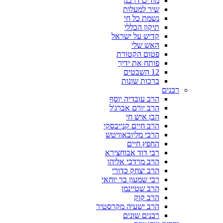
מודים דרבנן
שיר למעלות
נשמת כל חי
תיקון הכללי
קדיש על ישראל
האש שלי
פטום הקטורת
פותח את ידיך
12 השבטים
ברכות שונות
רבנים
הרב עובדיה יוסף
הרב יורם אברג'ל
הבן איש חי
הרב חיים קנייבסקי
הרבי מליובאוויטש
החפץ חיים
רבי דוד אבוחצירא
הרב מרדכי אליהו
הרב יצחק כדורי
רבי שמעון בר יוחאי
הרב שטיינמן
הרב קוק
הרב ישעיה מקרסטיר
רבנים שונים