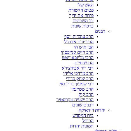
האש שלי
פטום הקטורת
פותח את ידיך
12 השבטים
ברכות שונות
רבנים
הרב עובדיה יוסף
הרב יורם אברג'ל
הבן איש חי
הרב חיים קנייבסקי
הרבי מליובאוויטש
החפץ חיים
רבי דוד אבוחצירא
הרב מרדכי אליהו
הרב יצחק כדורי
רבי שמעון בר יוחאי
הרב שטיינמן
הרב קוק
הרב ישעיה מקרסטיר
רבנים שונים
יהדות ויודאיקה
בית המקדש
הכותל
תמונות יהדות