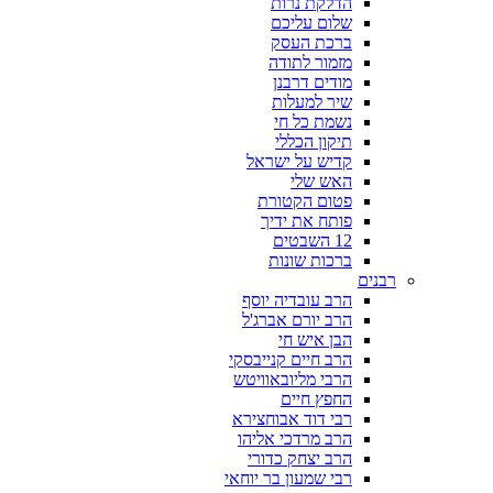
הדלקת נרות
שלום עליכם
ברכת העסק
מזמור לתודה
מודים דרבנן
שיר למעלות
נשמת כל חי
תיקון הכללי
קדיש על ישראל
האש שלי
פטום הקטורת
פותח את ידיך
12 השבטים
ברכות שונות
רבנים
הרב עובדיה יוסף
הרב יורם אברג'ל
הבן איש חי
הרב חיים קנייבסקי
הרבי מליובאוויטש
החפץ חיים
רבי דוד אבוחצירא
הרב מרדכי אליהו
הרב יצחק כדורי
רבי שמעון בר יוחאי