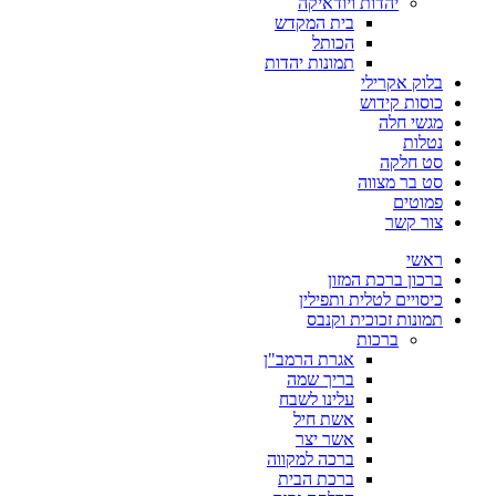
יהדות ויודאיקה
בית המקדש
הכותל
תמונות יהדות
בלוק אקרילי
כוסות קידוש
מגשי חלה
נטלות
סט חלקה
סט בר מצווה
פמוטים
צור קשר
ראשי
ברכון ברכת המזון
כיסויים לטלית ותפילין
תמונות זכוכית וקנבס
ברכות
אגרת הרמב"ן
בריך שמה
עלינו לשבח
אשת חיל
אשר יצר
ברכה למקווה
ברכת הבית