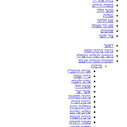
בלוק אקרילי
כוסות קידוש
מגשי חלה
נטלות
סט חלקה
סט בר מצווה
פמוטים
צור קשר
ראשי
ברכון ברכת המזון
כיסויים לטלית ותפילין
תמונות זכוכית וקנבס
ברכות
אגרת הרמב"ן
בריך שמה
עלינו לשבח
אשת חיל
אשר יצר
ברכה למקווה
ברכת הבית
הדלקת נרות
שלום עליכם
ברכת העסק
מזמור לתודה