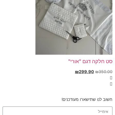
סט חלקה דגם "אורי"
₪
299.90
₪
350.00
חשוב לנו שתישארו מעודכנים!