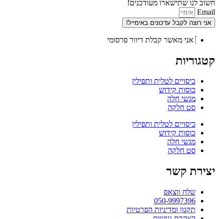
חשוב לנו שתישארו מעודכנים!
Email
אני רוצה לקבל עדכונים באימייל!
אני מאשר קבלת דיוור פרסומי
קטגוריות
כיסויים לטלית ותפילין
כוסות קידוש
מגשי חלה
סט חלקה
כיסויים לטלית ותפילין
כוסות קידוש
מגשי חלה
סט חלקה
יצירת קשר
שלח ווצאפ
050-9997396
תקנון ומדיניות הפרטיות
הצהרת נגישות