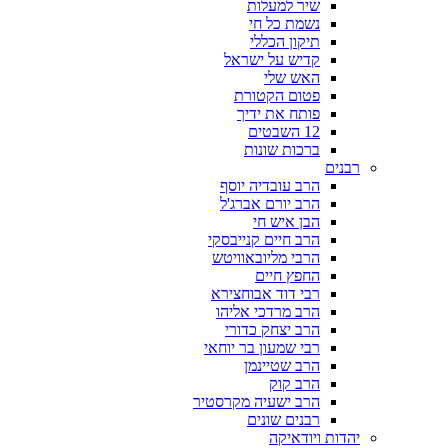
שיר למעלות
נשמת כל חי
תיקון הכללי
קדיש על ישראל
האש שלי
פטום הקטורת
פותח את ידיך
12 השבטים
ברכות שונות
רבנים
הרב עובדיה יוסף
הרב יורם אברג'ל
הבן איש חי
הרב חיים קנייבסקי
הרבי מליובאוויטש
החפץ חיים
רבי דוד אבוחצירא
הרב מרדכי אליהו
הרב יצחק כדורי
רבי שמעון בר יוחאי
הרב שטיינמן
הרב קוק
הרב ישעיה מקרסטיר
רבנים שונים
יהדות ויודאיקה