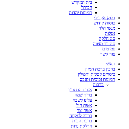
בית המקדש
הכותל
תמונות יהדות
בלוק אקרילי
כוסות קידוש
מגשי חלה
נטלות
סט חלקה
סט בר מצווה
פמוטים
צור קשר
ראשי
ברכון ברכת המזון
כיסויים לטלית ותפילין
תמונות זכוכית וקנבס
ברכות
אגרת הרמב"ן
בריך שמה
עלינו לשבח
אשת חיל
אשר יצר
ברכה למקווה
ברכת הבית
הדלקת נרות