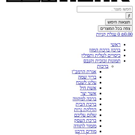
Search
...
תוצאות חיפוש
צפה בכל המוצרים
0.00
₪
0
עגלת קניות
ראשי
ברכון ברכת המזון
כיסויים לטלית ותפילין
תמונות זכוכית וקנבס
ברכות
אגרת הרמב"ן
בריך שמה
עלינו לשבח
אשת חיל
אשר יצר
ברכה למקווה
ברכת הבית
הדלקת נרות
שלום עליכם
ברכת העסק
מזמור לתודה
מודים דרבנן