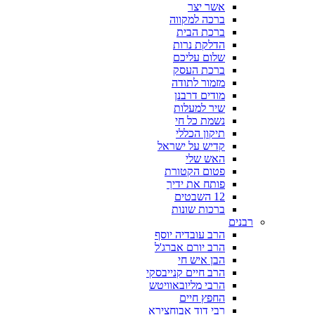
אשר יצר
ברכה למקווה
ברכת הבית
הדלקת נרות
שלום עליכם
ברכת העסק
מזמור לתודה
מודים דרבנן
שיר למעלות
נשמת כל חי
תיקון הכללי
קדיש על ישראל
האש שלי
פטום הקטורת
פותח את ידיך
12 השבטים
ברכות שונות
רבנים
הרב עובדיה יוסף
הרב יורם אברג'ל
הבן איש חי
הרב חיים קנייבסקי
הרבי מליובאוויטש
החפץ חיים
רבי דוד אבוחצירא