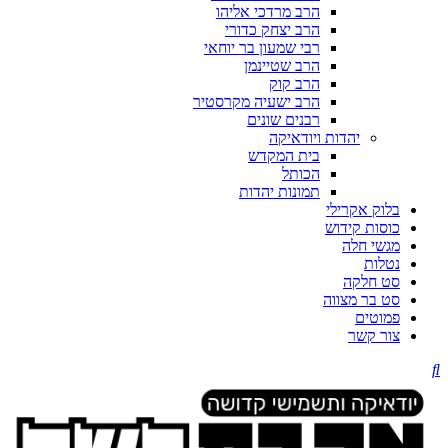
הרב מרדכי אליהו
הרב יצחק כדורי
רבי שמעון בר יוחאי
הרב שטיינמן
הרב קוק
הרב ישעיה מקרסטיר
רבנים שונים
יהדות ויודאיקה
בית המקדש
הכותל
תמונות יהדות
בלוק אקרילי
כוסות קידוש
מגשי חלה
נטלות
סט חלקה
סט בר מצווה
פמוטים
צור קשר