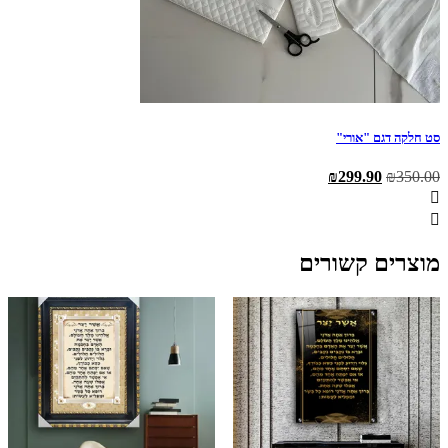
סט חלקה דגם "אורי"
המחיר
המחיר
₪
299.90
₪
350.00
המקורי
הנוכחי
היה:
הוא:
₪299.90.
₪350.00.
מוצרים קשורים