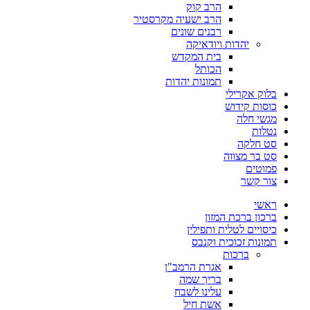
הרב קוק
הרב ישעיה מקרסטיר
רבנים שונים
יהדות ויודאיקה
בית המקדש
הכותל
תמונות יהדות
בלוק אקרילי
כוסות קידוש
מגשי חלה
נטלות
סט חלקה
סט בר מצווה
פמוטים
צור קשר
ראשי
ברכון ברכת המזון
כיסויים לטלית ותפילין
תמונות זכוכית וקנבס
ברכות
אגרת הרמב"ן
בריך שמה
עלינו לשבח
אשת חיל