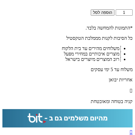
כמות
הוספה לסל
של
2673
–
*התמונות להמחשה בלבד.
תמונה
כל הסיבות לקנות מממלכת הטקסטיל
מעוצבת
של
משלוחים מהירים עד בית הלקוח
“האש
מוצרים איכותיים במחירי מפעל
שלי
רוב המוצרים מיוצרים בישראל
"
על
משלוח עד 5 ימי עסקים
קנבס
או
אחריות יבואן
זכוכית
מחוסמת
קניה בטוחה ומאובטחת