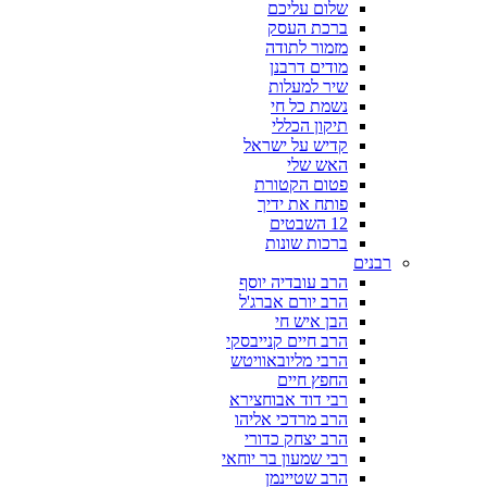
שלום עליכם
ברכת העסק
מזמור לתודה
מודים דרבנן
שיר למעלות
נשמת כל חי
תיקון הכללי
קדיש על ישראל
האש שלי
פטום הקטורת
פותח את ידיך
12 השבטים
ברכות שונות
רבנים
הרב עובדיה יוסף
הרב יורם אברג'ל
הבן איש חי
הרב חיים קנייבסקי
הרבי מליובאוויטש
החפץ חיים
רבי דוד אבוחצירא
הרב מרדכי אליהו
הרב יצחק כדורי
רבי שמעון בר יוחאי
הרב שטיינמן