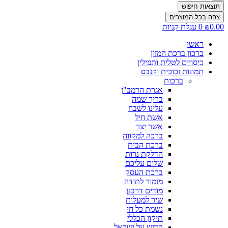
תוצאות חיפוש
צפה בכל המוצרים
0.00
₪
0
עגלת קניות
ראשי
ברכון ברכת המזון
כיסויים לטלית ותפילין
תמונות זכוכית וקנבס
ברכות
אגרת הרמב"ן
בריך שמה
עלינו לשבח
אשת חיל
אשר יצר
ברכה למקווה
ברכת הבית
הדלקת נרות
שלום עליכם
ברכת העסק
מזמור לתודה
מודים דרבנן
שיר למעלות
נשמת כל חי
תיקון הכללי
קדיש על ישראל