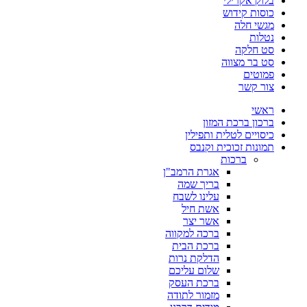
בלוק אקרילי
כוסות קידוש
מגשי חלה
נטלות
סט חלקה
סט בר מצווה
פמוטים
צור קשר
ראשי
ברכון ברכת המזון
כיסויים לטלית ותפילין
תמונות זכוכית וקנבס
ברכות
אגרת הרמב"ן
בריך שמה
עלינו לשבח
אשת חיל
אשר יצר
ברכה למקווה
ברכת הבית
הדלקת נרות
שלום עליכם
ברכת העסק
מזמור לתודה