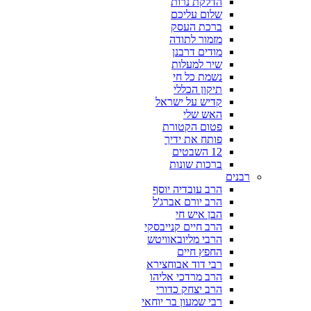
הדלקת נרות
שלום עליכם
ברכת העסק
מזמור לתודה
מודים דרבנן
שיר למעלות
נשמת כל חי
תיקון הכללי
קדיש על ישראל
האש שלי
פטום הקטורת
פותח את ידיך
12 השבטים
ברכות שונות
רבנים
הרב עובדיה יוסף
הרב יורם אברג'ל
הבן איש חי
הרב חיים קנייבסקי
הרבי מליובאוויטש
החפץ חיים
רבי דוד אבוחצירא
הרב מרדכי אליהו
הרב יצחק כדורי
רבי שמעון בר יוחאי