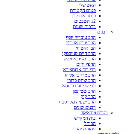
האש שלי
פטום הקטורת
פותח את ידיך
12 השבטים
ברכות שונות
רבנים
הרב עובדיה יוסף
הרב יורם אברג'ל
הבן איש חי
הרב חיים קנייבסקי
הרבי מליובאוויטש
החפץ חיים
רבי דוד אבוחצירא
הרב מרדכי אליהו
הרב יצחק כדורי
רבי שמעון בר יוחאי
הרב שטיינמן
הרב קוק
הרב ישעיה מקרסטיר
רבנים שונים
יהדות ויודאיקה
בית המקדש
הכותל
תמונות יהדות