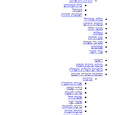
יהדות ויודאיקה
בית המקדש
הכותל
תמונות יהדות
בלוק אקרילי
כוסות קידוש
מגשי חלה
נטלות
סט חלקה
סט בר מצווה
פמוטים
צור קשר
ראשי
ברכון ברכת המזון
כיסויים לטלית ותפילין
תמונות זכוכית וקנבס
ברכות
אגרת הרמב"ן
בריך שמה
עלינו לשבח
אשת חיל
אשר יצר
ברכה למקווה
ברכת הבית