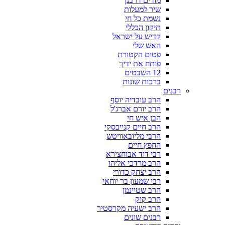
מודים דרבנן
שיר למעלות
נשמת כל חי
תיקון הכללי
קדיש על ישראל
האש שלי
פטום הקטורת
פותח את ידיך
12 השבטים
ברכות שונות
רבנים
הרב עובדיה יוסף
הרב יורם אברג'ל
הבן איש חי
הרב חיים קנייבסקי
הרבי מליובאוויטש
החפץ חיים
רבי דוד אבוחצירא
הרב מרדכי אליהו
הרב יצחק כדורי
רבי שמעון בר יוחאי
הרב שטיינמן
הרב קוק
הרב ישעיה מקרסטיר
רבנים שונים