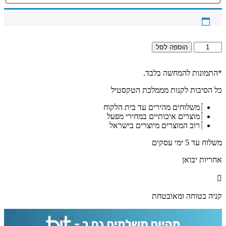
כמות
הוספה לסל
של
2648
-
*התמונות להמחשה בלבד.
ברכת
כל הסיבות לקנות מממלכת הטקסטיל
פטום
הקטורת
משלוחים מהירים עד בית הלקוח
מעוצבת
מוצרים איכותיים במחירי מפעל
על
רוב המוצרים מיוצרים בישראל
זכוכית
מחוסמת
משלוח עד 5 ימי עסקים
שקופה
אקסטרה
אחריות יבואן
קליר
קניה בטוחה ומאובטחת