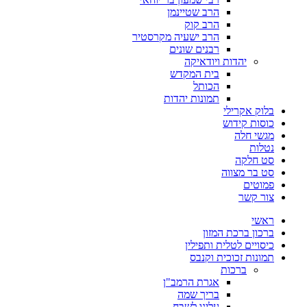
הרב שטיינמן
הרב קוק
הרב ישעיה מקרסטיר
רבנים שונים
יהדות ויודאיקה
בית המקדש
הכותל
תמונות יהדות
בלוק אקרילי
כוסות קידוש
מגשי חלה
נטלות
סט חלקה
סט בר מצווה
פמוטים
צור קשר
ראשי
ברכון ברכת המזון
כיסויים לטלית ותפילין
תמונות זכוכית וקנבס
ברכות
אגרת הרמב"ן
בריך שמה
עלינו לשבח