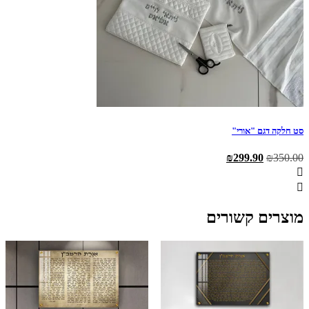
סט חלקה דגם "אורי"
המחיר
המחיר
₪
299.90
₪
350.00
המקורי
הנוכחי
היה:
הוא:
₪299.90.
₪350.00.
מוצרים קשורים