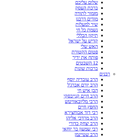
שלום עליכם
ברכת העסק
מזמור לתודה
מודים דרבנן
שיר למעלות
נשמת כל חי
תיקון הכללי
קדיש על ישראל
האש שלי
פטום הקטורת
פותח את ידיך
12 השבטים
ברכות שונות
רבנים
הרב עובדיה יוסף
הרב יורם אברג'ל
הבן איש חי
הרב חיים קנייבסקי
הרבי מליובאוויטש
החפץ חיים
רבי דוד אבוחצירא
הרב מרדכי אליהו
הרב יצחק כדורי
רבי שמעון בר יוחאי
הרב שטיינמן