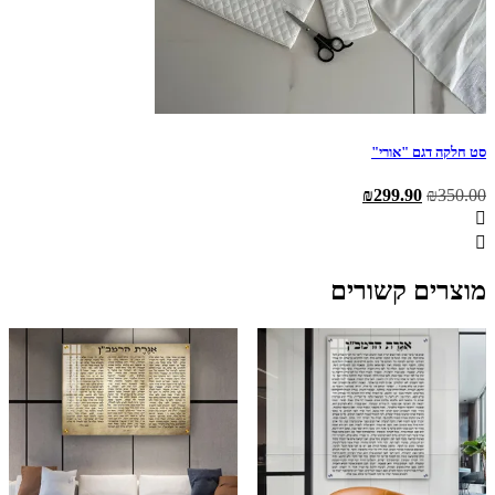
סט חלקה דגם "אורי"
המחיר
המחיר
₪
299.90
₪
350.00
המקורי
הנוכחי
היה:
הוא:
₪299.90.
₪350.00.
מוצרים קשורים