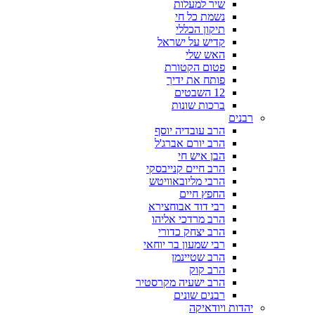
שיר למעלות
נשמת כל חי
תיקון הכללי
קדיש על ישראל
האש שלי
פטום הקטורת
פותח את ידיך
12 השבטים
ברכות שונות
רבנים
הרב עובדיה יוסף
הרב יורם אברג'ל
הבן איש חי
הרב חיים קנייבסקי
הרבי מליובאוויטש
החפץ חיים
רבי דוד אבוחצירא
הרב מרדכי אליהו
הרב יצחק כדורי
רבי שמעון בר יוחאי
הרב שטיינמן
הרב קוק
הרב ישעיה מקרסטיר
רבנים שונים
יהדות ויודאיקה