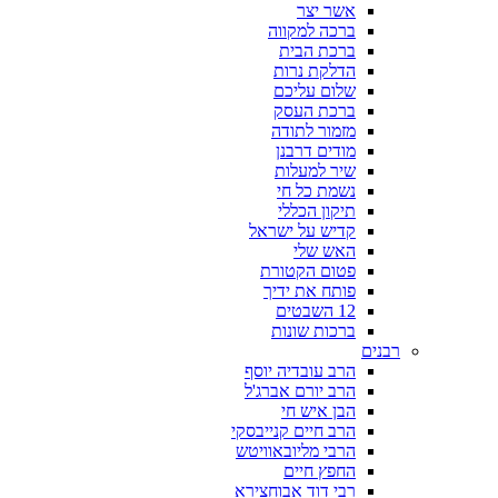
אשר יצר
ברכה למקווה
ברכת הבית
הדלקת נרות
שלום עליכם
ברכת העסק
מזמור לתודה
מודים דרבנן
שיר למעלות
נשמת כל חי
תיקון הכללי
קדיש על ישראל
האש שלי
פטום הקטורת
פותח את ידיך
12 השבטים
ברכות שונות
רבנים
הרב עובדיה יוסף
הרב יורם אברג'ל
הבן איש חי
הרב חיים קנייבסקי
הרבי מליובאוויטש
החפץ חיים
רבי דוד אבוחצירא