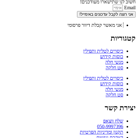
חשוב לנו שתישארו מעודכנים!
Email
אני רוצה לקבל עדכונים באימייל!
אני מאשר קבלת דיוור פרסומי
קטגוריות
כיסויים לטלית ותפילין
כוסות קידוש
מגשי חלה
סט חלקה
כיסויים לטלית ותפילין
כוסות קידוש
מגשי חלה
סט חלקה
יצירת קשר
שלח ווצאפ
050-9997396
תקנון ומדיניות הפרטיות
הצהרת נגישות