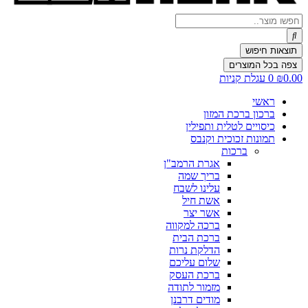
Search
...
תוצאות חיפוש
צפה בכל המוצרים
0.00
₪
0
עגלת קניות
ראשי
ברכון ברכת המזון
כיסויים לטלית ותפילין
תמונות זכוכית וקנבס
ברכות
אגרת הרמב"ן
בריך שמה
עלינו לשבח
אשת חיל
אשר יצר
ברכה למקווה
ברכת הבית
הדלקת נרות
שלום עליכם
ברכת העסק
מזמור לתודה
מודים דרבנן