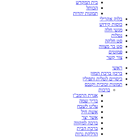
בית המקדש
הכותל
תמונות יהדות
בלוק אקרילי
כוסות קידוש
מגשי חלה
נטלות
סט חלקה
סט בר מצווה
פמוטים
צור קשר
ראשי
ברכון ברכת המזון
כיסויים לטלית ותפילין
תמונות זכוכית וקנבס
ברכות
אגרת הרמב"ן
בריך שמה
עלינו לשבח
אשת חיל
אשר יצר
ברכה למקווה
ברכת הבית
הדלקת נרות