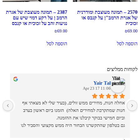
2570 – תמונה מעוצבת ומודרנית
2387 – תמונה מעוצבת של אגרת
של אגרת הרמב"ן על קנבס או
הרמב ן על רקע דמוי שיש עם
זכוכית
נגיעות זהב על זכוכית או קנבס
₪
69.00
₪
69.00
הוספה לסל
הוספה לסל
לקוחות ממליצים
Yair Tal
11:06 17 Apr 23
אחלה חנות, מחירים ממש זולים, (בעיר שלי לא מצאתי אף 
מ
חנות שמתקרבת למחירים האלה)  הזמנו ביום ראשון בערב 
וביום חמישי בבוקר קיבלנו את ההזמנה.
גם בטלפון שהתקשרנו הבחור היה ממש מקצועי והסביר לנו 
איזה סוגים וגדלים יש בחנות.