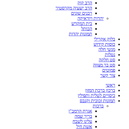
הרב קוק
הרב ישעיה מקרסטיר
רבנים שונים
יהדות ויודאיקה
בית המקדש
הכותל
תמונות יהדות
בלוק אקרילי
כוסות קידוש
מגשי חלה
נטלות
סט חלקה
סט בר מצווה
פמוטים
צור קשר
ראשי
ברכון ברכת המזון
כיסויים לטלית ותפילין
תמונות זכוכית וקנבס
ברכות
אגרת הרמב"ן
בריך שמה
עלינו לשבח
אשת חיל