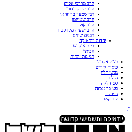
הרב מרדכי אליהו
הרב יצחק כדורי
רבי שמעון בר יוחאי
הרב שטיינמן
הרב קוק
הרב ישעיה מקרסטיר
רבנים שונים
יהדות ויודאיקה
בית המקדש
הכותל
תמונות יהדות
בלוק אקרילי
כוסות קידוש
מגשי חלה
נטלות
סט חלקה
סט בר מצווה
פמוטים
צור קשר