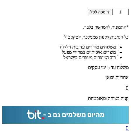
כמות
הוספה לסל
של
2636
-
*התמונות להמחשה בלבד.
ברכת
כל הסיבות לקנות מממלכת הטקסטיל
פטום
הקטורת
משלוחים מהירים עד בית הלקוח
מעוצבת
מוצרים איכותיים במחירי מפעל
על
רוב המוצרים מיוצרים בישראל
קנבס
או
משלוח עד 5 ימי עסקים
זכוכית
מחוסמת
אחריות יבואן
קניה בטוחה ומאובטחת