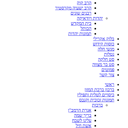
הרב קוק
הרב ישעיה מקרסטיר
רבנים שונים
יהדות ויודאיקה
בית המקדש
הכותל
תמונות יהדות
בלוק אקרילי
כוסות קידוש
מגשי חלה
נטלות
סט חלקה
סט בר מצווה
פמוטים
צור קשר
ראשי
ברכון ברכת המזון
כיסויים לטלית ותפילין
תמונות זכוכית וקנבס
ברכות
אגרת הרמב"ן
בריך שמה
עלינו לשבח
אשת חיל