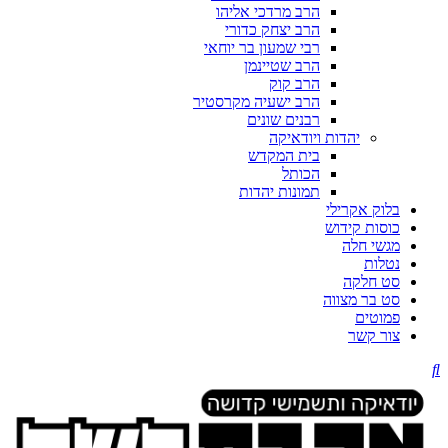
הרב מרדכי אליהו
הרב יצחק כדורי
רבי שמעון בר יוחאי
הרב שטיינמן
הרב קוק
הרב ישעיה מקרסטיר
רבנים שונים
יהדות ויודאיקה
בית המקדש
הכותל
תמונות יהדות
בלוק אקרילי
כוסות קידוש
מגשי חלה
נטלות
סט חלקה
סט בר מצווה
פמוטים
צור קשר