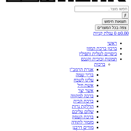
Search
...
תוצאות חיפוש
צפה בכל המוצרים
0.00
₪
0
עגלת קניות
ראשי
ברכון ברכת המזון
כיסויים לטלית ותפילין
תמונות זכוכית וקנבס
ברכות
אגרת הרמב"ן
בריך שמה
עלינו לשבח
אשת חיל
אשר יצר
ברכה למקווה
ברכת הבית
הדלקת נרות
שלום עליכם
ברכת העסק
מזמור לתודה
מודים דרבנן