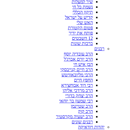
שיר למעלות
נשמת כל חי
תיקון הכללי
קדיש על ישראל
האש שלי
פטום הקטורת
פותח את ידיך
12 השבטים
ברכות שונות
רבנים
הרב עובדיה יוסף
הרב יורם אברג'ל
הבן איש חי
הרב חיים קנייבסקי
הרבי מליובאוויטש
החפץ חיים
רבי דוד אבוחצירא
הרב מרדכי אליהו
הרב יצחק כדורי
רבי שמעון בר יוחאי
הרב שטיינמן
הרב קוק
הרב ישעיה מקרסטיר
רבנים שונים
יהדות ויודאיקה