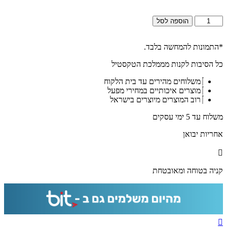
כמות
הוספה לסל
של
2635
-
*התמונות להמחשה בלבד.
ברכת
כל הסיבות לקנות מממלכת הטקסטיל
מזמור
לתודה
משלוחים מהירים עד בית הלקוח
מעוצבת
מוצרים איכותיים במחירי מפעל
על
רוב המוצרים מיוצרים בישראל
קנבס
או
משלוח עד 5 ימי עסקים
זכוכית
מחוסמת
אחריות יבואן
קניה בטוחה ומאובטחת