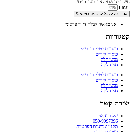
חשוב לנו שתישארו מעודכנים!
Email
אני רוצה לקבל עדכונים באימייל!
אני מאשר קבלת דיוור פרסומי
קטגוריות
כיסויים לטלית ותפילין
כוסות קידוש
מגשי חלה
סט חלקה
כיסויים לטלית ותפילין
כוסות קידוש
מגשי חלה
סט חלקה
יצירת קשר
שלח ווצאפ
050-9997396
תקנון ומדיניות הפרטיות
הצהרת נגישות