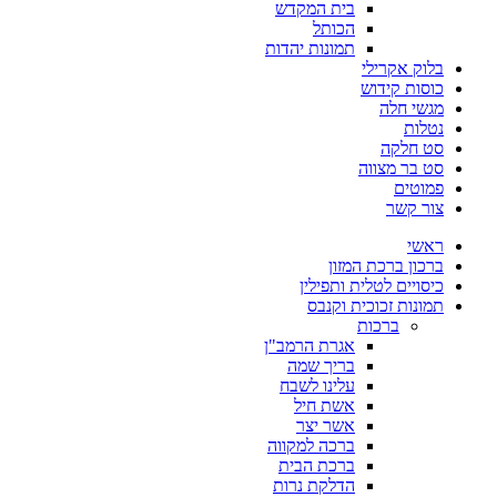
בית המקדש
הכותל
תמונות יהדות
בלוק אקרילי
כוסות קידוש
מגשי חלה
נטלות
סט חלקה
סט בר מצווה
פמוטים
צור קשר
ראשי
ברכון ברכת המזון
כיסויים לטלית ותפילין
תמונות זכוכית וקנבס
ברכות
אגרת הרמב"ן
בריך שמה
עלינו לשבח
אשת חיל
אשר יצר
ברכה למקווה
ברכת הבית
הדלקת נרות