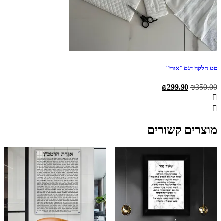
סט חלקה דגם "אורי"
המחיר
המחיר
₪
299.90
₪
350.00
המקורי
הנוכחי
היה:
הוא:
₪299.90.
₪350.00.
מוצרים קשורים