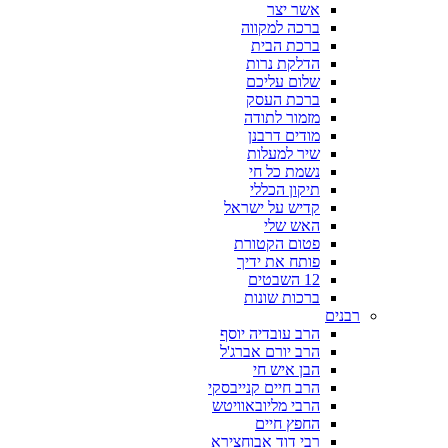
אשר יצר
ברכה למקווה
ברכת הבית
הדלקת נרות
שלום עליכם
ברכת העסק
מזמור לתודה
מודים דרבנן
שיר למעלות
נשמת כל חי
תיקון הכללי
קדיש על ישראל
האש שלי
פטום הקטורת
פותח את ידיך
12 השבטים
ברכות שונות
רבנים
הרב עובדיה יוסף
הרב יורם אברג'ל
הבן איש חי
הרב חיים קנייבסקי
הרבי מליובאוויטש
החפץ חיים
רבי דוד אבוחצירא