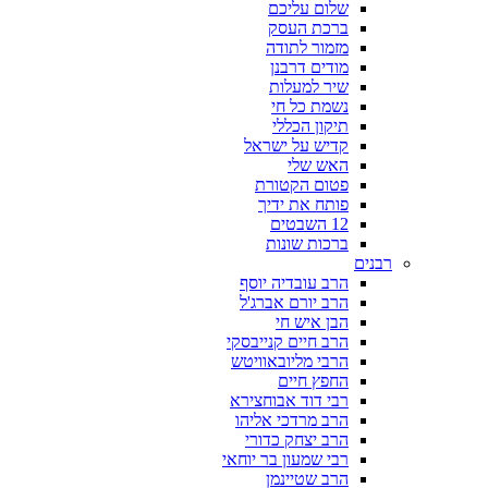
שלום עליכם
ברכת העסק
מזמור לתודה
מודים דרבנן
שיר למעלות
נשמת כל חי
תיקון הכללי
קדיש על ישראל
האש שלי
פטום הקטורת
פותח את ידיך
12 השבטים
ברכות שונות
רבנים
הרב עובדיה יוסף
הרב יורם אברג'ל
הבן איש חי
הרב חיים קנייבסקי
הרבי מליובאוויטש
החפץ חיים
רבי דוד אבוחצירא
הרב מרדכי אליהו
הרב יצחק כדורי
רבי שמעון בר יוחאי
הרב שטיינמן